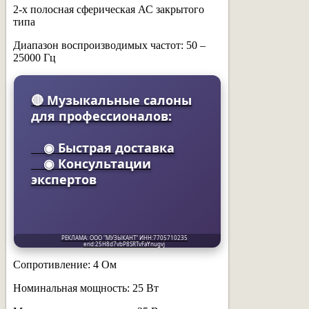
2-х полосная сферическая АС закрытого
типа
Диапазон воспроизводимых частот: 50 –
25000 Гц
🔴 Музыкальные салоны
для профессионалов:
◉ Быстрая доставка
◉ Консультации
экспертов
РЕКЛАМА: ООО "МУЗЫКАНТ" ИНН:7705710235
erid:25H8d7vbP8SRTvFaYnugvj
Сопротивление: 4 Ом
Номинальная мощность: 25 Вт