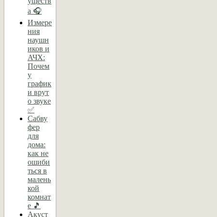
уществ
а 🎧
Измере
ния
наушн
иков и
АЧХ:
Почем
у
график
и врут
о звуке
✅
Сабву
фер
для
дома:
как не
ошиби
ться в
малень
кой
комнат
е 🎵
Акуст