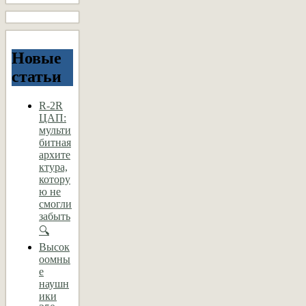
Новые
статьи
R-2R
ЦАП:
мульти
битная
архите
ктура,
котору
ю не
смогли
забыть
🔍
Высок
оомны
е
наушн
ики