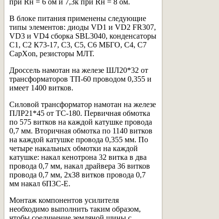
при Rн = 6 ом и 7,3к при Rн = 8 ом.
В блоке питания применены следующие
типы элементов: диоды VD1 и VD2 FR307,
VD3 и VD4 сборка SBL3040, конденсаторы
С1, С2 К73-17, С3, С5, С6 МБГО, С4, С7
CapXon, резисторы МЛТ.
Дроссель намотан на железе ШЛ20*32 от
трансформаторов ТП-60 проводом 0,355 и
имеет 1400 витков.
Силовой трансформатор намотан на железе
ПЛР21*45 от ТС-180. Первичная обмотка
по 575 витков на каждой катушке провода
0,7 мм. Вторичная обмотка по 1140 витков
на каждой катушке провода 0,355 мм. По
четыре накальных обмотки на каждой
катушке: накал кенотрона 32 витка в два
провода 0,7 мм, накал драйвера 36 витков
провода 0,7 мм, 2х38 витков провода 0,7
мм накал 6П3С-Е.
Монтаж компонентов усилителя
необходимо выполнить таким образом,
чтобы соединение земляной шины с