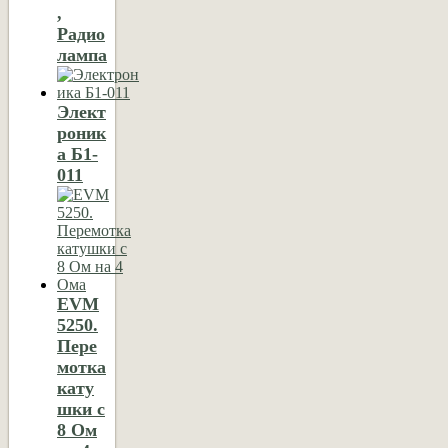
,
Радио
лампа
Элект
роник
а Б1-
011
EVM
5250.
Пере
мотка
кату
шки с
8 Ом