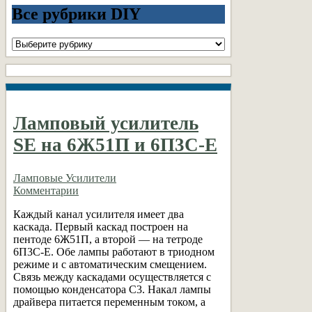
Все рубрики DIY
Все
рубрики
DIY
Ламповый усилитель
SE на 6Ж51П и 6П3С-Е
Ламповые Усилители
Комментарии
Каждый канал усилителя имеет два
каскада. Первый каскад построен на
пентоде 6Ж51П, а второй — на тетроде
6П3С-Е. Обе лампы работают в триодном
режиме и с автоматическим смещением.
Связь между каскадами осуществляется с
помощью конденсатора С3. Накал лампы
драйвера питается переменным током, а