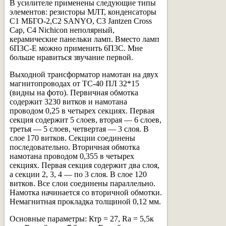
В усилителе применены следующие типы
элементов: резисторы МЛТ, конденсаторы
С1 МБГО-2,С2 SANYO, С3 Jantzen Cross
Cap, С4 Nichicon неполярный,
керамические панельки ламп. Вместо ламп
6П3С-Е можно применить 6П3С. Мне
больше нравиться звучание первой.
Выходной трансформатор намотан на двух
магнитопроводах от ТС-40 ПЛ 32*15
(видны на фото). Первичная обмотка
содержит 3230 витков и намотана
проводом 0,25 в четырех секциях. Первая
секция содержит 5 слоев, вторая — 6 слоев,
третья — 5 слоев, четвертая — 3 слоя. В
слое 170 витков. Секции соединены
последовательно. Вторичная обмотка
намотана проводом 0,355 в четырех
секциях. Первая секция содержит два слоя,
а секции 2, 3, 4 — по 3 слоя. В слое 120
витков. Все слои соединены параллельно.
Намотка начинается со вторичной обмотки.
Немагнитная прокладка толщиной 0,12 мм.
Основные параметры: Ктр = 27, Ra = 5,5к