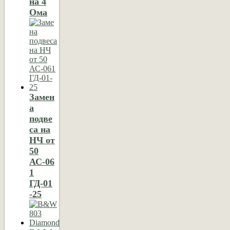
на 4
Ома
Замен
а
подве
са на
НЧ от
50
АС-06
1
ГД-01
-25