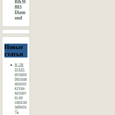
B&W
803
Diam
ond
Новые
статьи
R-2R
ЦАП:
мульти
битная
архите
ктура,
котору
ю не
смогли
забыть
🔍