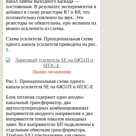
накал лампы выходного каскада —
постоянным. В результате экспериментов я
добавил в схему резисторы R7 и R8, что
положительно повлияло на звук. Эти
резисторы не обязательны, при желании их
можно исключить из схемы.
Схема усилителя. Принципиальная схема
одного канала усилителя приведена на рис.
1.
^Нажмите для увеличения^
Рис.1. Принципиальная схема одного
канала усилителя SE на 6Ж51П и 6П3С-Е
Блок питания содержит один анодно-
накальный трансформатор, два
двухполупериодных комбинированных
выпрямителя анодного напряжения и два
выпрямителя токов накалов выходных
ламп. Все выпрямители БП подключены к
отдельным обмоткам трансформатора.
Тумблер SA1 предназначен для смены