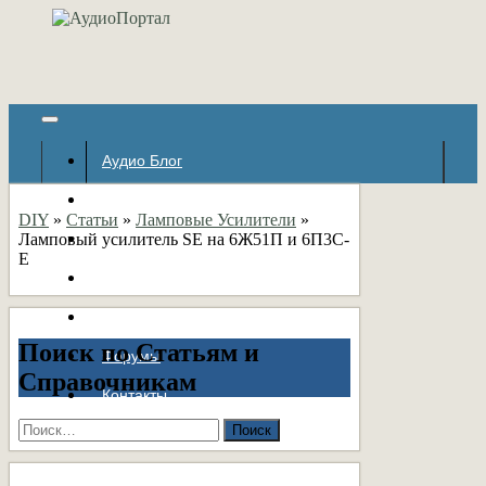
Аудио Блог
Популярное
DIY
»
Статьи
»
Ламповые Усилители
»
Ламповый усилитель SE на 6Ж51П и 6П3С-
Авторские страницы
Е
Статьи
Справочник
Поиск по Статьям и
Форумы
Справочникам
Контакты
Найти: