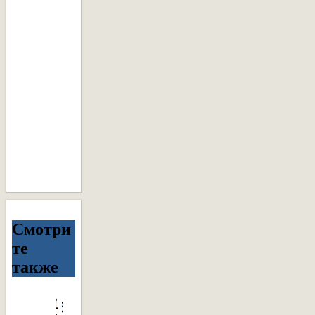
Смотри
те
также