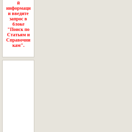
й
информаци
и введите
запрос в
блоке
"Поиск по
Статьям и
Справочни
кам".