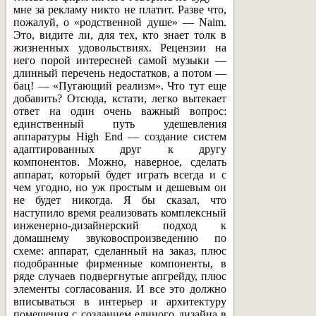
мне за рекламу никто не платит. Разве что,
пожалуй, о «родственной душе» — Naim.
Это, видите ли, для тех, кто знает толк в
жизненных удовольствиях. Рецензии на
него порой интересней самой музыки —
длинный перечень недостатков, а потом —
бац! — «Пугающий реализм». Что тут еще
добавить? Отсюда, кстати, легко вытекает
ответ на один очень важный вопрос:
единственный путь удешевления
аппаратуры High End — создание систем
адаптированных друг к другу
компонентов. Можно, наверное, сделать
аппарат, который будет играть всегда и с
чем угодно, но уж простым и дешевым он
не будет никогда. Я бы сказал, что
наступило время реализовать комплексный
инженерно-дизайнерский подход к
домашнему звуковоспроизведению по
схеме: аппарат, сделанный на заказ, плюс
подобранные фирменные компоненты, в
ряде случаев подвергнутые апгрейду, плюс
элементы согласования. И все это должно
вписываться в интерьер и архитектуру
помещения с созданием единого дизайна в