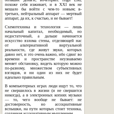
похоже себя изживает, и в XXI век не
мешало бы войти с чем-то новым; в-
третьих, нейтральный аппарат — мертвый
аппарат, да их, к счастью, и не бывает!
Схемотехника и технология — лишь
начальный капитал, необходимый, но
недостаточный, а дальше начинается
искусство взлома стены, отделяющей нас
от альтернативной виртуальной
реальности, где живут звуки, которых
давно нет, и это очень важно, ибо сдвиг во
времени и пространстве неузнаваемо
меняет обстановку, видеть которую можно
по-разному, множеством субъективных
взглядов, и ни один из них не будет
идеально правильным.
В компьютерных играх люди ищут то, что
не свершилось в жизни (и не свершится
никогда), а в электронных копиях музыки
— то, чего вообще не бывает: не
достоверность, но ассоциативные
вспышки, на пути которых стоит техника,
созданная ассоциативным мышлением.