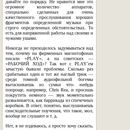
давайте по порядку. Не нравится мне это
огромное количество аппаратов,
специально сделанных для очень
качественного прослушивания хороших
фрагментов определенной музыки при
строго определенных обстоятельствах. То
есть для напряженной работы над своими и
чужими ушами.
Никогда не приходилось задумываться над
тем, почему на фирменных магнитофонах
писали «PLAY», а на советских —
«РАБОЧИЙ ХОД»? Так вот с PLAY’ем
зачастую бывали проблемы. Сколько раз
срабатывал один и тот же наглый трюк —
среди томной аудиофильной богемы
вытаскиваешь из сумки что- нибудь
попроще, например, Chris Rea, и просишь
покрутить немного — звук моментально
разваливается, как баррикада из спичечных
коробков. В ответ, понятно, выслушиваешь
снисходительные поучения, что такое, мол,
вообще не слушают и т. д.
Нет, я не издеваюсь, а просто хочу сказать,