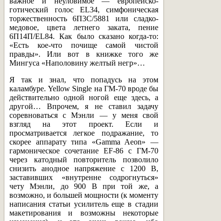
важное и неуловимое — европейско-
готический голос EL34, симфоническая
торжественность 6П3С/5881 или сладко-
медовое, цвета летнего заката, пение
6П14П/ЕL84. Как было сказано когда-то:
«Есть кое-что почище самой чистой
правды». Или вот в книжке того же
Мингуса «Наполовину желтый негр»…
Я так и знал, что попадусь на этом
каламбуре. Yellow Single на ГМ-70 вроде бы
действительно одной ногой еще здесь, а
другой… Впрочем, я не ставил задачу
соревноваться с Мэнли — у меня свой
взгляд на этот проект. Если и
просматривается легкое подражание, то
скорее аппарату типа «Gamma Aeon» —
гармоническое сочетание EF-86 с ГМ-70
через катодный повторитель позволило
снизить анодное напряжение с 1200 В,
заставивших «внутренне содрогнуться»
чету Мэнли, до 900 В при той же, а
возможно, и большей мощности (к моменту
написания статьи усилитель еще в стадии
макетирования и возможны некоторые