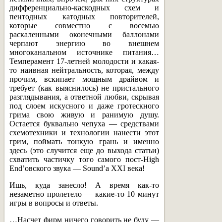
дифференциально-каскодных схем и
пентодных катодных повторителей,
которые совместно с восемью
раскаленными оконечными баллонами
черпают энергию во внешнем
многоканальном источнике питания…
Темперамент 17-летней молодости и какая-
то наивная нейтральность, которая, между
прочим, вскипает мощным драйвом и
требует (как выяснилось) не пристального
разглядывания, а ответной любви, скрывая
под слоем искусного и даже гротескного
грима свою живую и ранимую душу.
Остается буквально чепуха — средствами
схемотехники и технологии нанести этот
грим, поймать тонкую грань и именно
здесь (это случится еще до выхода статьи)
схватить частичку того самого пост-High
End’овского звука — Sound’a XXI века!
Ишь, куда занесло! А время как-то
незаметно пролетело — какие-то 10 минут
игры в вопросы и ответы.
…Насчет фирм ничего говорить не буду —