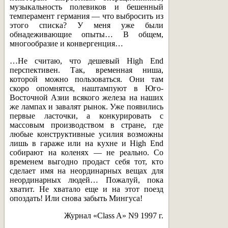
музыкальность полевиков и бешенный
темперамент германия — что выбросить из
этого списка? У меня уже были
обнадеживающие опыты… В общем,
многообразие и конвергенция…
…Не считаю, что дешевый High End
перспективен. Так, временная ниша,
которой можно пользоваться. Они там
скоро опомнятся, наштампуют в Юго-
Восточной Азии всякого железа на наших
же лампах и завалят рынок. Уже появились
первые ласточки, а конкурировать с
массовым производством в стране, где
любые конструктивные усилия возможны
лишь в гараже или на кухне и High End
собирают на коленях — не реально. Со
временем выгодно продаст себя тот, кто
сделает имя на неординарных вещах для
неординарных людей… Пожалуй, пока
хватит. Не хватало еще и на этот поезд
опоздать! Или снова забыть Мингуса!
Журнал «Class A» N9 1997 г.