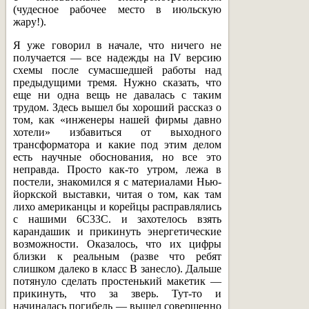
(чудесное рабочее место в июльскую
жару!).
Я уже говорил в начале, что ничего не
получается — все надежды на IV версию
схемы после сумасшедшей работы над
предыдущими тремя. Нужно сказать, что
еще ни одна вещь не давалась с таким
трудом. Здесь вышел бы хороший рассказ о
том, как «инженеры нашей фирмы давно
хотели» избавиться от выходного
трансформатора и какие под этим делом
есть научные обоснования, но все это
неправда. Просто как-то утром, лежа в
постели, знакомился я с материалами Нью-
йоркской выставки, читая о том, как там
лихо американцы и корейцы расправлялись
с нашими 6С33С. и захотелось взять
карандашик и прикинуть энергетические
возможности. Оказалось, что их цифры
близки к реальным (разве что ребят
слишком далеко в класс В занесло). Дальше
потянуло сделать простенький макетик —
прикинуть, что за зверь. Тут-то и
начиналась погибель — вышел совершенно