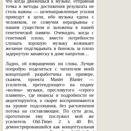
что когда движешься к музыке, отправная
точка и методы достижения результата не
столь важны — целенаправленные усилия
приведут к цели, ибо музыка едина с
человеком, ее созвучия неразрывны с
нашим существом и заложены в нашей
генетической памяти. Очевидно, когда с
генетикой плохо, вместо потребности
слушать хорошую музыку возникает
желание подглядывать в бинокль за плохо
задернутую занавеску в доме напротив…
Ладно, об извращениях ни слова. Лучше
попробую поделиться с читателем моей
концепцией разработчика на примере,
скажем, проекта Master Blaster —
усилителя, претендующего на подачу
«волны» музыки, пресловутого «серого
пламени», где нюансы и подробности не
акцентируются, а скорее воспринимаются
на уровне подсознания, без расчленения
потока на составляющие. По сути дела,
прототипом ему послужил мой же
усилитель Old-Timer 2 х 40 Вт,
демонстрировавшийся как концептуальная