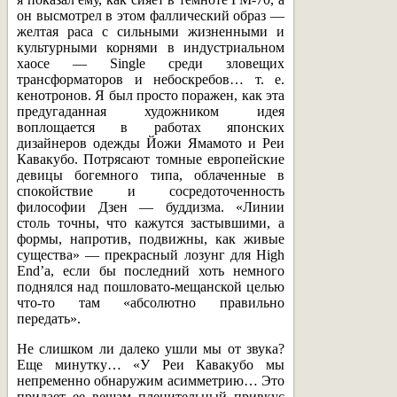
он высмотрел в этом фаллический образ —
желтая раса с сильными жизненными и
культурными корнями в индустриальном
хаосе — Single среди зловещих
трансформаторов и небоскребов… т. е.
кенотронов. Я был просто поражен, как эта
предугаданная художником идея
воплощается в работах японских
дизайнеров одежды Йожи Ямамото и Реи
Кавакубо. Потрясают томные европейские
девицы богемного типа, облаченные в
спокойствие и сосредоточенность
философии Дзен — буддизма. «Линии
столь точны, что кажутся застывшими, а
формы, напротив, подвижны, как живые
существа» — прекрасный лозунг для High
End’a, если бы последний хоть немного
поднялся над пошловато-мещанской целью
что-то там «абсолютно правильно
передать».
Не слишком ли далеко ушли мы от звука?
Еще минутку… «У Реи Кавакубо мы
непременно обнаружим асимметрию… Это
придает ее вещам пленительный привкус