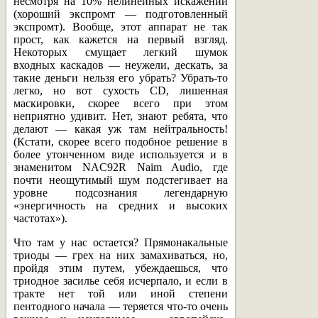
несмотря на 10% нелинейных искажений
(хороший экспромт — подготовленный
экспромт). Вообще, этот аппарат не так
прост, как кажется на первый взгляд.
Некоторых смущает легкий шумок
входных каскадов — неужели, дескать, за
такие деньги нельзя его убрать? Убрать-то
легко, но вот сухость CD, лишенная
маскировки, скорее всего при этом
неприятно удивит. Нет, знают ребята, что
делают — какая уж там нейтральность!
(Кстати, скорее всего подобное решение в
более утонченном виде используется и в
знаменитом NAC92R Naim Audio, где
почти неощутимый шум подстегивает на
уровне подсознания легендарную
«энергичность на средних и высоких
частотах»).
Что там у нас остается? Прямонакальные
триоды — грех на них замахиваться, но,
пройдя этим путем, убеждаешься, что
триодное засилье себя исчерпало, и если в
тракте нет той или иной степени
пентодного начала — теряется что-то очень