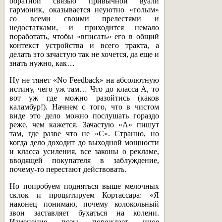
обратной связью привычной вуали
гармоник, оказывается неуютно «голым»
со всеми своими прелестями и
недостатками, и приходится немало
поработать, чтобы «вписать» его в общий
контекст устройства и всего тракта, а
делать это зачастую так не хочется, да еще и
знать нужно, как…
Ну не тянет «No Feedback» на абсолютную
истину, чего уж там… Что до класса А, то
вот уж где можно разойтись (каков
каламбур!). Начнем с того, что в чистом
виде это дело можно послушать гораздо
реже, чем кажется. Зачастую «А» пишут
там, где разве что не «С». Странно, но
когда дело доходит до выходной мощности
и класса усиления, все законы о рекламе,
вводящей покупателя в заблуждение,
почему-то перестают действовать.
Но попробуем подняться выше мелочных
склок и процитируем Кортассара: «Я
наконец понимаю, почему колокольный
звон заставляет бухаться на колени.
Изменение позы порождает иное