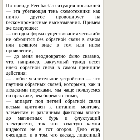
По поводу Feedback’a ситуация посложней
— эта убегающая тень схемотехники как
ничто другое провоцирует на
бескомпромиссные высказывания. Примем
же следующее:
— ни одна форма существования чего-либо
не обходится без обратной связи в явном
или неявном виде в том или ином
проявлении;
— до меня неоднократно было сказано,
что, например, вакуумный триод несет
идею обратной связи в самом принципе
действия;
— любое усилительное устройство — это
паутина обратных связей, которыми, как и
людскими пороками, мы чаще пользуемся
на практике, чем боремся с ними;
— аппарат под петлей обратной связи
весьма критичен к питанию, монтажу,
элементам и различным факторам вплоть
до магнитных бурь и флуктуаций
электросети, так что зачастую камни
кидаются не в тот огород. Дело еще,
очевидно, и в том, что каскад, лишенный