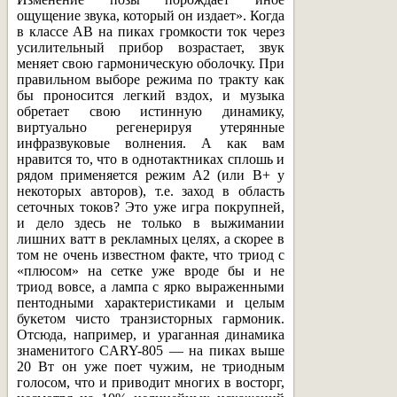
ощущение звука, который он издает». Когда
в классе АВ на пиках громкости ток через
усилительный прибор возрастает, звук
меняет свою гармоническую оболочку. При
правильном выборе режима по тракту как
бы проносится легкий вздох, и музыка
обретает свою истинную динамику,
виртуально регенерируя утерянные
инфразвуковые волнения. А как вам
нравится то, что в однотактниках сплошь и
рядом применяется режим А2 (или В+ у
некоторых авторов), т.е. заход в область
сеточных токов? Это уже игра покрупней,
и дело здесь не только в выжимании
лишних ватт в рекламных целях, а скорее в
том не очень известном факте, что триод с
«плюсом» на сетке уже вроде бы и не
триод вовсе, а лампа с ярко выраженными
пентодными характеристиками и целым
букетом чисто транзисторных гармоник.
Отсюда, например, и ураганная динамика
знаменитого CARY-805 — на пиках выше
20 Вт он уже поет чужим, не триодным
голосом, что и приводит многих в восторг,