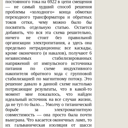
постоянного тока на 6922 в цепи смещения
— не самый худший способ решения
проблемы «холодного» конца обмотки
переходного трансформатора и обратных
токов сетки, чему можно было бы
посвятить отдельную статью. Остается
добавить, что вся эта схема решительно,
ничего не стоит без правильной
организации электропитания, а здесь она
предельно нетрадиционна: все каскады,
кроме оконечного (и накалов), получают 6
независимых стабилизированных
напряжений от импульсного источника
питания по схеме индуктивного
накопителя обратного хода с групповой
стабилизацией по магнитному потоку. Это
решение давало в данной схеме настолько
потрясающие результаты, что в какой-то
момент мне показалось, что найден
идеальный источник на все случаи жизни,
да не тут-то было… Умолчу о титанической
борьбе за электромагнитную
совместимость — она просто была почти
выиграна. Что касается оконечных ламп, то
их гальваническая изоляция от шасси