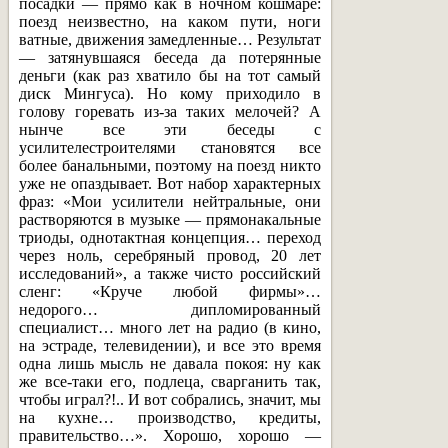
посадки — прямо как в ночном кошмаре:
поезд неизвестно, на каком пути, ноги
ватные, движения замедленные… Результат
— затянувшаяся беседа да потерянные
деньги (как раз хватило бы на тот самый
диск Мингуса). Но кому приходило в
голову горевать из-за таких мелочей? А
нынче все эти беседы с
усилителестроителями становятся все
более банальными, поэтому на поезд никто
уже не опаздывает. Вот набор характерных
фраз: «Мои усилители нейтральные, они
растворяются в музыке — прямонакальные
триоды, однотактная концепция… переход
через ноль, серебряный провод, 20 лет
исследований», а также чисто российский
сленг: «Круче любой фирмы»…
недорого… дипломированный
специалист… много лет на радио (в кино,
на эстраде, телевидении), и все это время
одна лишь мысль не давала покоя: ну как
же все-таки его, подлеца, сварганить так,
чтобы играл?!.. И вот собрались, значит, мы
на кухне… производство, кредиты,
правительство…». Хорошо, хорошо —