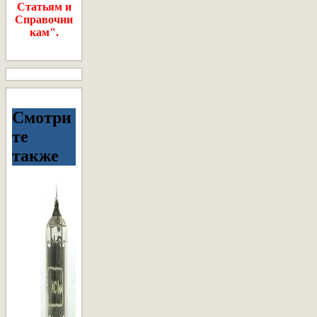
Статьям и
Справочни
кам".
Смотри
те
также