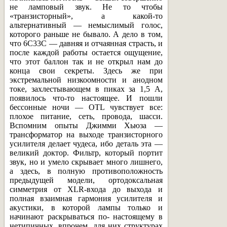
не ламповый звук. Не то чтобы
«транзисторный», а какой-то
альтернативный — немыслимый голос,
которого раньше не бывало. А дело в том,
что 6С33С — давняя и отчаянная страсть, и
после каждой работы остается ощущение,
что этот баллон так и не открыл нам до
конца свои секреты. Здесь же при
экстремальной низкоомности и анодном
токе, захлестывающем в пиках за 1,5 А,
появилось что-то настоящее. И пошли
бессонные ночи — OTL чувствует все:
плохое питание, сеть, провода, шасси.
Вспомним опыты Джимми Хьюза —
трансформатор на выходе транзисторного
усилителя делает чудеса, ибо деталь эта —
великий доктор. Фильтр, который портит
звук, но и умело скрывает много лишнего,
а здесь, в полную противоположность
предыдущей модели, ортодоксальная
симметрия от XLR-входа до выхода и
полная взаимная гармония усилителя и
акустики, в которой лампы только и
начинают раскрываться по- настоящему в
нетипичных, впрочем, для них структурах