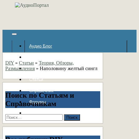
Аудио Блог
Популярное
DIY
»
Статьи
»
Теория, Обзоры,
Размышления
Авторские страницы
»
Наполовину желтый сингл
Статьи
Справочник
Поиск по Статьям и
Форумы
Справочникам
Контакты
Найти: