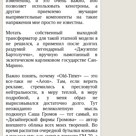
изменения), и это очень важно, ибо
позволяет использовать кенотроны, а
другие приемлемо звучащие
выпрямительные компоненты на такие
напряжения мне просто не известны.
Мотать собственный выходной
трансформатор для такой этапной модели я
не решился, а применил после долгих
раздумий легендарный «Джузеппе
Бартолуччи», вручную намотанный в
экзотическом карликовом государстве Сан-
Марино.
Важно понять, почему «Old-Timer» — это
все-таки не «Aeon». Там, если верить
рекламе, стремились к пресловутой
нейтральности, в меру теплой, в меру
подробной, а у меня образ не
вырисовывался достаточно долго. Тут
неожиданно великолепную мысль
подкинул Саша Громов — тот самый, из
«Дизайнерской фирмы Громова» — автор
внешнего облика всех моих творений. Во
время распития очередной бутылки коньяка
я показал ему, как сияет в темноте ГМ-70, а