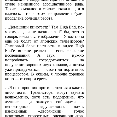
стиле найденного ассоциативного ряда.
Такие возможности сейчас появились, и я
надеюсь, что в этом направлении будет
проделана большая работа.
…Домашний кинотеатр? Там High End, по-
моему, еще и не начинался. Я бы, честно
говоря, начал с… изображения. У вас глаза
еще не болят от японских телевизоров?
Ламповый блок цветности в видео High
End’e вполне реален — есть кое-какие
исследования. А звук — нужно
попробовать сосредоточиться на
получении хороших двух каналов, а потом
уже призадуматься — стоит ли портить их
процессором. В общем, я люблю хорошее
кино — отсюда и ересь.
…Я не сторонник противостояния и каких-
либо догм. Транзисторы могут звучать
великолепно, хотя есть подозрение, что
лучшие вещи окажутся гибридами —
неповторимая задушевность ламп,
изысканный «дворянский» голос
некоторых скоростных операционников,