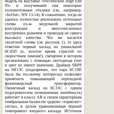
модель на выставке «Российский High End
95» и получивший там некоторые
положительные отклики (см., например,
«In/Out», NN 13-14). К сожалению, тогда не
удалось полностью реализовать потенциал
схемы из-за модульной закрытой
конструкции и многочисленных
внутренних разъемов и проводов не самого
высокого качества. Что же касается
скелетной схемы (см. рисунок 1), то здесь
отметим первый каскад на уникальной
6С45П (о, золотое время страстей по
скоростным лампам!), смещение в котором
организовано с помощью светодиода (тип
и цвет не имеют значения). Драйвер SRPP
на 6Н13С (подозреваю, что пара 6С19П
была бы по-своему интересна) позволяет
применить повышающий переходной
фазоинверсный трансформатор.
Оконечный каскад на 6С33С с одним
подогревателем (повышенная линейность)
работает в классе АВ и своим характерным
тембральным балансом здорово «тормозит»
сигнал, в целом уравновешивая бурный
темперамент входного каскада. Источник