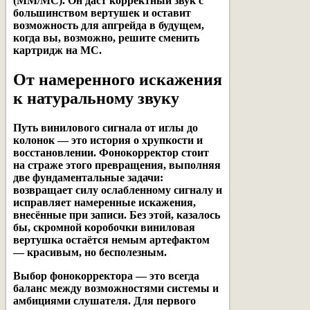
(MM/MC). Он даст корректный звук с
большинством вертушек и оставит
возможность для апгрейда в будущем,
когда вы, возможно, решите сменить
картридж на MC.
От намеренного искажения
к натуральному звуку
Путь винилового сигнала от иглы до
колонок — это история о хрупкости и
восстановлении. Фонокорректор стоит
на страже этого превращения, выполняя
две фундаментальные задачи:
возвращает силу ослабленному сигналу и
исправляет намеренные искажения,
внесённые при записи. Без этой, казалось
бы, скромной коробочки виниловая
вертушка остаётся немым артефактом
— красивым, но бесполезным.
Выбор фонокорректора — это всегда
баланс между возможностями системы и
амбициями слушателя. Для первого