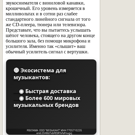
звукоснимателя с виниловой канавки,
крошечный. Его уровень измеряется в
милливольтах и в сотни раз слабее
стандартного линейного сигнала от того
же CD-плеера, тюнера или телевизора.
Представьте, что вы пытаетесь услышать
шёпот человека, стоящего на другом конце
большого зала, без помощи микрофона и
усилителя. Именно так «слышит» ваш
обычный усилитель сигнал с вертушки.
🔴 Экосистема для
музыкантов:
◉ Быстрая доставка
◉ Более 600 мировых
музыкальных брендов
РЕКЛАМА: ООО "МУЗЫКАНТ" ИНН:7705710235
erid:25H8d7vbP8SRTvFaYnugvj