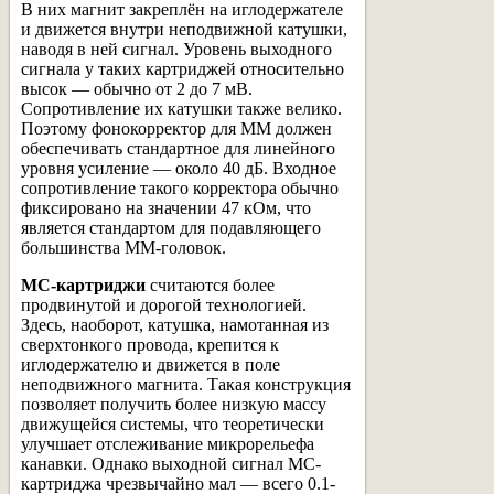
В них магнит закреплён на иглодержателе
и движется внутри неподвижной катушки,
наводя в ней сигнал. Уровень выходного
сигнала у таких картриджей относительно
высок — обычно от 2 до 7 мВ.
Сопротивление их катушки также велико.
Поэтому фонокорректор для MM должен
обеспечивать стандартное для линейного
уровня усиление — около 40 дБ. Входное
сопротивление такого корректора обычно
фиксировано на значении 47 кОм, что
является стандартом для подавляющего
большинства MM-головок.
MC-картриджи
считаются более
продвинутой и дорогой технологией.
Здесь, наоборот, катушка, намотанная из
сверхтонкого провода, крепится к
иглодержателю и движется в поле
неподвижного магнита. Такая конструкция
позволяет получить более низкую массу
движущейся системы, что теоретически
улучшает отслеживание микрорельефа
канавки. Однако выходной сигнал MC-
картриджа чрезвычайно мал — всего 0.1-