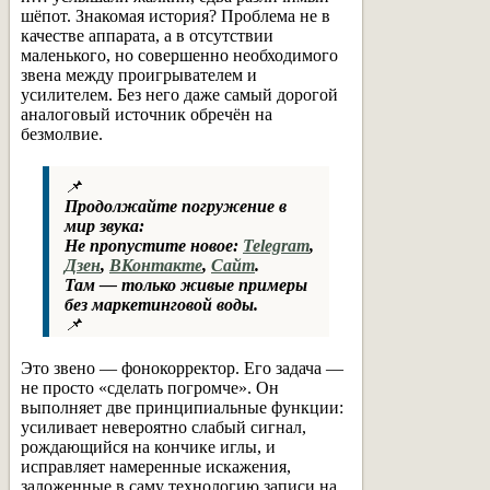
шёпот. Знакомая история? Проблема не в
качестве аппарата, а в отсутствии
маленького, но совершенно необходимого
звена между проигрывателем и
усилителем. Без него даже самый дорогой
аналоговый источник обречён на
безмолвие.
📌
Продолжайте погружение в
мир звука:
Не пропустите новое:
Telegram
,
Дзен
,
ВКонтакте
,
Сайт
.
Там — только живые примеры
без маркетинговой воды.
📌
Это звено — фонокорректор. Его задача —
не просто «сделать погромче». Он
выполняет две принципиальные функции:
усиливает невероятно слабый сигнал,
рождающийся на кончике иглы, и
исправляет намеренные искажения,
заложенные в саму технологию записи на