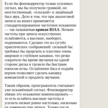
Если бы фонокорректор только усиливал
сигнал, мы бы получили громкий, но
неестественный, «плоский» и лишённый
баса звук. Дело в том, что при аналоговой
записи на винил применяется
стандартизированное частотное искажение
— так называемая
кривая RIAA
. Низкие
частоты при записи искусственно
ослабляются, а высокие, наоборот,
поднимаются. Сделано это из сугубо
практических соображений: сильный бас
требовал бы прорезать в пластике очень
широкие и глубокие канавки, что резко
сократило бы время звучания на одной
стороне диска и грозило бы быстрым
износом иглы. Ослабление баса и подъём
верхов позволяют сделать канавку
компактной и продлить звучание.
Таким образом, проигрыватель считывает
уже искажённый сигнал. Фонокорректор
обязан это искажение компенсировать —
то есть ослабить высокие частоты и
усилить низкие ровно настолько, насколько
их изменили при записи. Только после