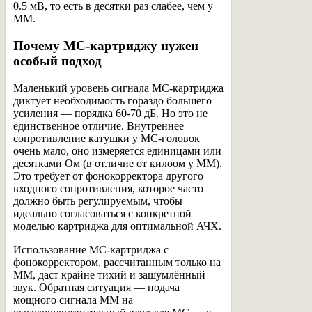
0.5 мВ, то есть в десятки раз слабее, чем у
MM.
Почему MC-картриджу нужен
особый подход
Маленький уровень сигнала MC-картриджа
диктует необходимость гораздо большего
усиления — порядка 60-70 дБ. Но это не
единственное отличие. Внутреннее
сопротивление катушки у MC-головок
очень мало, оно измеряется единицами или
десятками Ом (в отличие от килоом у MM).
Это требует от фонокорректора другого
входного сопротивления, которое часто
должно быть регулируемым, чтобы
идеально согласоваться с конкретной
моделью картриджа для оптимальной АЧХ.
Использование MC-картриджа с
фонокорректором, рассчитанным только на
MM, даст крайне тихий и зашумлённый
звук. Обратная ситуация — подача
мощного сигнала MM на