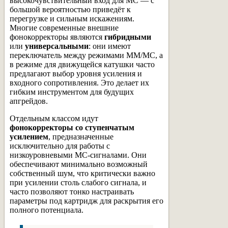
высокочувствительный вход для MC — с
большой вероятностью приведёт к
перегрузке и сильным искажениям.
Многие современные внешние
фонокорректоры являются
гибридными
или
универсальными
: они имеют
переключатель между режимами MM/MC, а
в режиме для движущейся катушки часто
предлагают выбор уровня усиления и
входного сопротивления. Это делает их
гибким инструментом для будущих
апгрейдов.
Отдельным классом идут
фонокорректоры со ступенчатым
усилением
, предназначенные
исключительно для работы с
низкоуровневыми MC-сигналами. Они
обеспечивают минимально возможный
собственный шум, что критически важно
при усилении столь слабого сигнала, и
часто позволяют тонко настраивать
параметры под картридж для раскрытия его
полного потенциала.