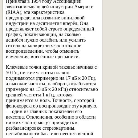
Принятая в 1954 году Ассоциацией
звукозаписывающей индустрии Америки
(RIAA), эта характеристика
предопределила развитие виниловой
индустрии на десятилетия вперёд. Она
представляет собой строго определённый
график, показывающий, на сколько
децибел нужно ослабить или усилить
сигнал на конкретных частотах при
воспроизведении, чтобы отменить
изменения, внесённые при записи.
Ключевые точки кривой таковы: начиная с
50 Гц, низкие частоты плавно
поднимаются (примерно на 17 дБ к 20 Гц),
а высокие частоты, наоборот, ослабляются
(примерно на 13 дБ к 20 кГц) относительно
средней частоты 1 кГц, которая
принимается за ноль. Точность, с которой
фонокорректор воспроизводит эту кривую,
— один из главных показателей его
качества. Отклонения, особенно в области
низких частот, могут приводить к
разбалансировке стереокартины,
нестабильности баса или неестественной