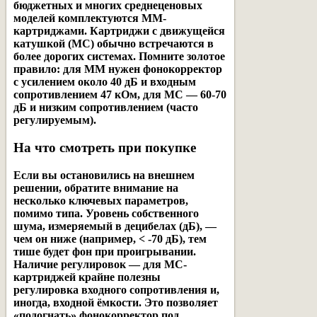
бюджетных и многих среднеценовых
моделей комплектуются MM-
картриджами. Картриджи с движущейся
катушкой (MC) обычно встречаются в
более дорогих системах. Помните золотое
правило: для MM нужен фонокорректор
с усилением около 40 дБ и входным
сопротивлением 47 кОм, для MC — 60-70
дБ и низким сопротивлением (часто
регулируемым).
На что смотреть при покупке
Если вы остановились на внешнем
решении, обратите внимание на
несколько ключевых параметров,
помимо типа.
Уровень собственного
шума
, измеряемый в децибелах (дБ), —
чем он ниже (например, < -70 дБ), тем
тише будет фон при проигрывании.
Наличие регулировок
— для MC-
картриджей крайне полезны
регулировка входного сопротивления и,
иногда, входной ёмкости. Это позволяет
«подогнать» фонокорректор под