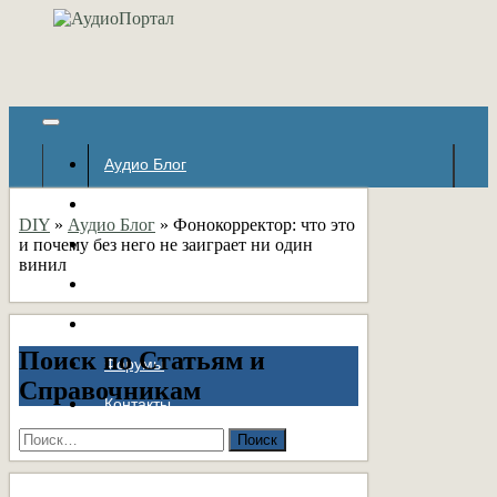
Аудио Блог
Популярное
DIY
»
Аудио Блог
»
Фонокорректор: что это
и почему без него не заиграет ни один
Авторские страницы
винил
Статьи
Справочник
Поиск по Статьям и
Форумы
Справочникам
Контакты
Найти: