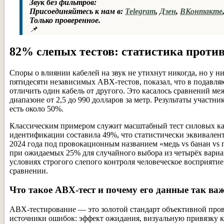
Звук без фильтров:
Присоединяйтесь к нам в:
Telegram
,
Дзен
,
ВКонтакте
Только проверенное.
📌
82% слепых тестов: статистика проти
Споры о влиянии кабелей на звук не утихнут никогда, но у 
пятидесяти независимых ABX-тестов, показал, что в подавл
отличить один кабель от другого. Это касалось сравнений м
диапазоне от 2,5 до 990 долларов за метр. Результаты участн
есть около 50%.
Классическим примером служит масштабный тест силовых каб
идентификации составила 49%, что статистически эквивален
2024 года под провокационным названием «медь vs банан vs 
при ожидаемых 25% для случайного выбора из четырёх вариан
условиях строгого слепого контроля человеческое восприяти
сравнении.
Что такое ABX-тест и почему его данные так в
ABX-тестирование — это золотой стандарт объективной про
источники ошибок: эффект ожидания, визуальную привязку к