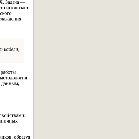
X. Задача —
что исключает
ского
аслаждения
т кабели,
 работы
-методология
м данным,
свойствами:
типичных
иков, образуя