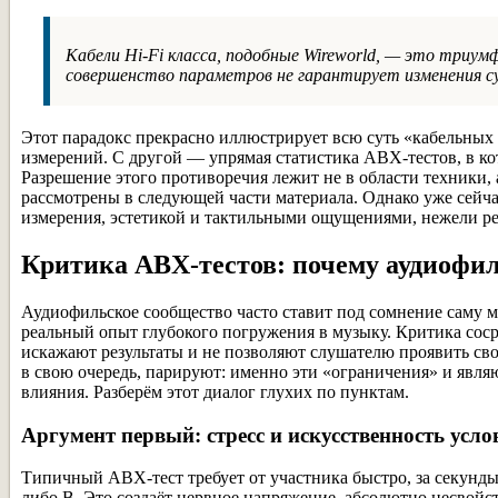
Кабели Hi-Fi класса, подобные Wireworld, — это триу
совершенство параметров не гарантирует изменения су
Этот парадокс прекрасно иллюстрирует всю суть «кабельных
измерений. С другой — упрямая статистика ABX-тестов, в кот
Разрешение этого противоречия лежит не в области техники, 
рассмотрены в следующей части материала. Однако уже сейча
измерения, эстетикой и тактильными ощущениями, нежели ре
Критика ABX-тестов: почему аудиофи
Аудиофильское сообщество часто ставит под сомнение саму 
реальный опыт глубокого погружения в музыку. Критика сос
искажают результаты и не позволяют слушателю проявить св
в свою очередь, парируют: именно эти «ограничения» и яв
влияния. Разберём этот диалог глухих по пунктам.
Аргумент первый: стресс и искусственность усло
Типичный ABX-тест требует от участника быстро, за секунды
либо B. Это создаёт нервное напряжение, абсолютно несво