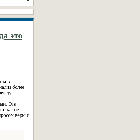
да это
иков:
нализ более
между
ми. Эта
ет, какие
просом веры и