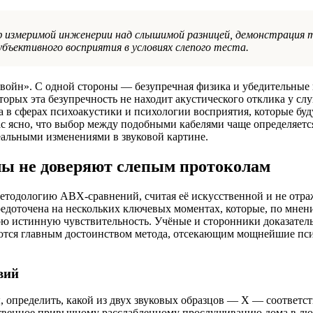
мф измеримой инженерии над слышимой разницей, демонстрация 
бъективного восприятия в условиях слепого теста.
 войн». С одной стороны — безупречная физика и убедительные
орых эта безупречность не находит акустического отклика у сл
а в сферах психоакустики и психологии восприятия, которые бу
с ясно, что выбор между подобными кабелями чаще определяетс
альными изменениями в звуковой картине.
лы не доверяют слепым протоколам
методологию ABX-сравнений, считая её искусственной и не от
редоточена на нескольких ключевых моментах, которые, по мнен
ою истинную чувствительность. Учёные и сторонники доказатель
ляются главным достоинством метода, отсекающим мощнейшие пс
вий
, определить, какой из двух звуковых образцов — X — соответст
йственное привычному расслабленному прослушиванию дома в л