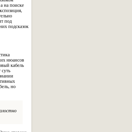
а на поиске
экспозиция,
тельно
ит под
шних подсказок
стика
ких нюансов
овый кабель
 суть
знании
итивных
бель, но
жалостно