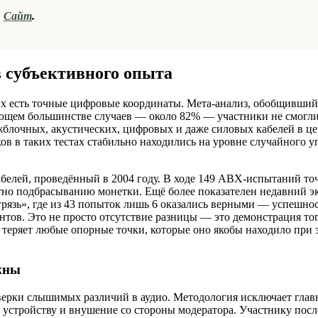
,
Сайт
.
в субъективного опыта
них есть точные цифровые координаты. Мета-анализ, обобщивший
яющем большинстве случаев — около 82% — участники не смогл
ежблочных, акустических, цифровых и даже силовых кабелей в ц
иков в таких тестах стабильно находились на уровне случайного у
елей, проведённый в 2004 году. В ходе 149 ABX-испытаний то
тно подбрасыванию монетки. Ещё более показателен недавний э
грязь», где из 43 попыток лишь 6 оказались верными — успешнос
тов. Это не просто отсутствие разницы — это демонстрация тог
е теряет любые опорные точки, которые оно якобы находило при 
ажны
верки слышимых различий в аудио. Методология исключает глав
 устройству и внушение со стороны модератора. Участнику посл