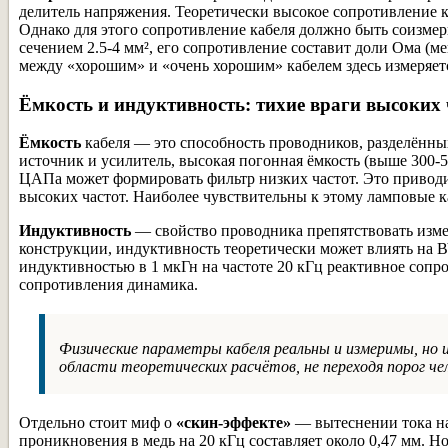
делитель напряжения. Теоретически высокое сопротивление 
Однако для этого сопротивление кабеля должно быть соизмер
сечением 2.5-4 мм², его сопротивление составит доли Ома (м
между «хорошим» и «очень хорошим» кабелем здесь измеряет
Ёмкость и индуктивность: тихие враги высоких 
Ёмкость
кабеля — это способность проводников, разделённы
источник и усилитель, высокая погонная ёмкость (выше 300
ЦАПа может формировать фильтр низких частот. Это приводит
высоких частот. Наиболее чувствительны к этому ламповые 
Индуктивность
— свойство проводника препятствовать изме
конструкции, индуктивность теоретически может влиять на В
индуктивностью в 1 мкГн на частоте 20 кГц реактивное сопро
сопротивления динамика.
Физические параметры кабеля реальны и измеримы, но 
области теоретических расчётов, не переходя порог че
Отдельно стоит миф о
«скин-эффекте»
— вытеснении тока на
проникновения в медь на 20 кГц составляет около 0,47 мм. Но