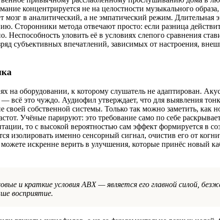
мание концентрируется не на целостности музыкального образа, 
т мозг в аналитический, а не эмпатический режим. Длительная 
нию. Сторонники метода отвечают просто: если разница действи
. Неспособность уловить её в условиях слепого сравнения став
азряд субъективных впечатлений, зависимых от настроения, вне
ика
иях на оборудовании, к которому слушатель не адаптирован. Аку
 — всё это чуждо. Аудиофил утверждает, что для выявления тон
 своей собственной системы. Только так можно заметить, как н
астот. Учёные парируют: это требование само по себе раскрывает
тации, то с высокой вероятностью сам эффект формируется в со
ится изолировать именно сенсорный сигнал, очистив его от когн
можете искренне верить в улучшения, которые принёс новый ка
овые и краткие условия ABX — является его главной силой, без
аше восприятие.