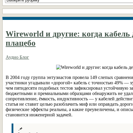
рубрики
DIY
Wireworld и другие: когда кабель 
плацебо
Аудио Блог
В 2004 году группа энтузиастов провела 149 слепых сравнени
участники угадывали «дорогой» кабель с точностью 49% — ху
чем пятидесяти подобных тестов зафиксировал устойчивую з
бюджетными и премиальными образцами обнаружить не удалос
сопротивление, ёмкость, индуктивность — у кабелей действ
статья не ставит целью разоблачить миф или оправдать дорог
физические эффекты реальны, а какие преувеличены, и описы
становится инженерной задачей.
📌