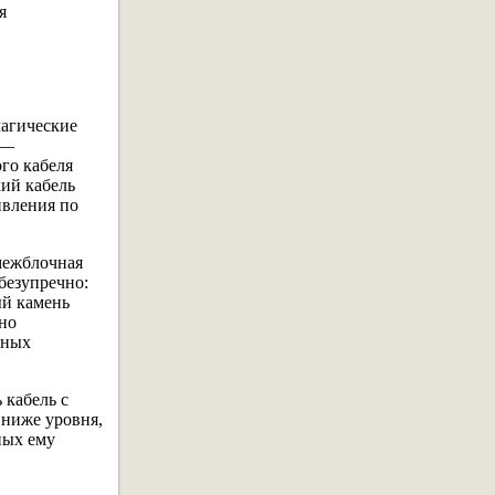
я
магические
 —
го кабеля
кий кабель
ивления по
ежблочная
безупречно:
ый камень
но
тных
 кабель с
 ниже уровня,
ных ему