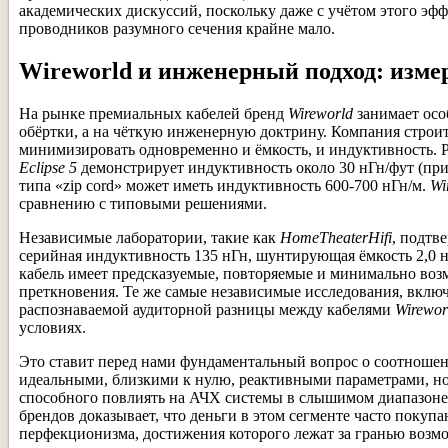
академических дискуссий, поскольку даже с учётом этого эф
проводников разумного сечения крайне мало.
Wireworld и инженерный подход: измер
На рынке премиальных кабелей бренд
Wireworld
занимает осо
обёртки, а на чёткую инженерную доктрину. Компания строи
минимизировать одновременно и ёмкость, и индуктивность. Р
Eclipse 5
демонстрирует индуктивность около 30 нГн/фут (при
типа «zip cord» может иметь индуктивность 600-700 нГн/м.
Wi
сравнению с типовыми решениями.
Независимые лаборатории, такие как
HomeTheaterHifi
, подтв
серийная индуктивность 135 нГн, шунтирующая ёмкость 2,0 н
кабель имеет предсказуемые, повторяемые и минимально воз
преткновения. Те же самые независимые исследования, вклю
распознаваемой аудиторной разницы между кабелями
Wirewor
условиях.
Это ставит перед нами фундаментальный вопрос о соотноше
идеальными, близкими к нулю, реактивными параметрами, но 
способного повлиять на АЧХ системы в слышимом диапазоне,
брендов доказывает, что деньги в этом сегменте часто поку
перфекционизма, достижения которого лежат за гранью возмо