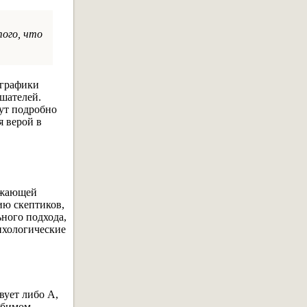
того, что
 графики
ушателей.
дут подробно
я верой в
ражающей
ию скептиков,
ного подхода,
ихологические
вует либо A,
юбимом