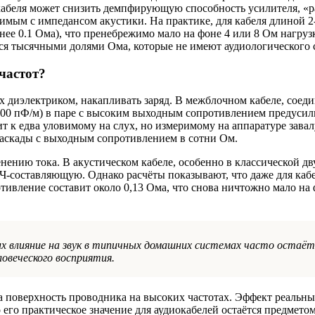
кабеля может снизить демпфирующую способность усилителя, «р
имым с импедансом акустики. На практике, для кабеля длиной 2
енее 0.1 Ома), что пренебрежимо мало на фоне 4 или 8 Ом нагруз
ся тысячными долями Ома, которые не имеют аудиологического 
частот?
х диэлектриком, накапливать заряд. В межблочном кабеле, сое
-500 пФ/м) в паре с высоким выходным сопротивлением предусил
 к едва уловимому на слух, но измеримому на аппаратуре зава
каскады с выходным сопротивлением в сотни Ом.
нению тока. В акустическом кабеле, особенно в классической д
Ч-составляющую. Однако расчёты показывают, что даже для кабе
тивление составит около 0,13 Ома, что снова ничтожно мало на
их влияние на звук в типичных домашних системах часто остаёт
ловеческого восприятия.
 поверхность проводника на высоких частотах. Эффект реальны
 его практическое значение для аудиокабелей остаётся предмето