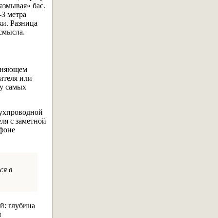
азмывая» бас.
-3 метра
ки. Разница
смысла.
диняющем
ителя или
лу самых
вухпроводной
ля с заметной
 фоне
ся в
й: глубина
м