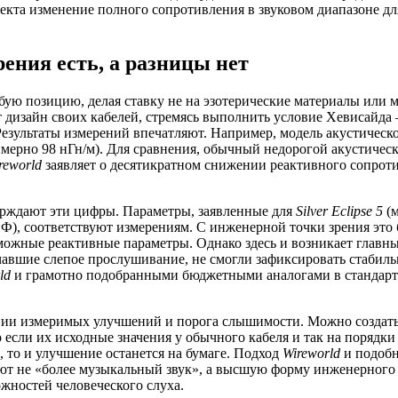
фекта изменение полного сопротивления в звуковом диапазоне дл
ения есть, а разницы нет
бую позицию, делая ставку не на эзотерические материалы или 
т дизайн своих кабелей, стремясь выполнить условие Хевисайда
езультаты измерений впечатляют. Например, модель акустическо
мерно 98 нГн/м). Для сравнения, обычный недорогой акустичес
reworld
заявляет о десятикратном снижении реактивного сопрот
ерждают эти цифры. Параметры, заявленные для
Silver Eclipse 5
(м
Ф), соответствуют измерениям. С инженерной точки зрения это 
можные реактивные параметры. Однако здесь и возникает главн
чавшие слепое прослушивание, не смогли зафиксировать стабиль
ld
и грамотно подобранными бюджетными аналогами в стандар
нии измеримых улучшений и порога слышимости. Можно создать
если их исходные значения у обычного кабеля и так на порядки
 то и улучшение останется на бумаге. Подход
Wireworld
и подоб
пают не «более музыкальный звук», а высшую форму инженерного
жностей человеческого слуха.