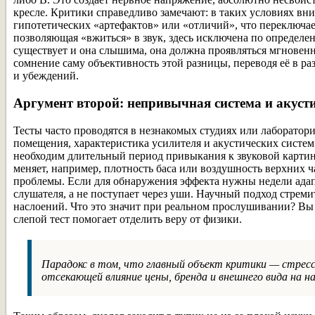
кресле. Критики справедливо замечают: в таких условиях вни
гипотетических «артефактов» или «отличий», что переключае
позволяющая «вжиться» в звук, здесь исключена по определе
существует и она слышима, она должна проявляться мгновенно
сомнение саму объективность этой разницы, переводя её в р
и убеждений.
Аргумент второй: непривычная система и акуст
Тесты часто проводятся в незнакомых студиях или лаборатор
помещения, характеристика усилителя и акустических систем
необходим длительный период привыкания к звуковой картине
меняет, например, плотность баса или воздушность верхних ч
проблемы. Если для обнаружения эффекта нужны недели адап
слушателя, а не поступает через уши. Научный подход стрем
наслоений. Что это значит при реальном прослушивании? Вы 
слепой тест помогает отделить веру от физики.
Парадокс в том, что главный объект критики — стресс
отсекающей влияние цены, бренда и внешнего вида на н