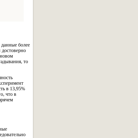
 данные более
и достоверно
еновом
гадывания, то
чность
ксперимент
ть в 13,95%
о, что в
зрячем
ные
едовательно