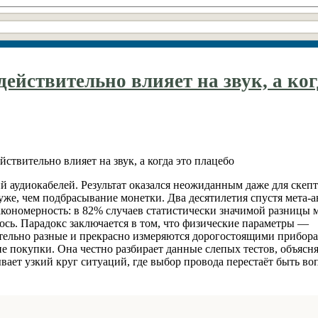
действительно влияет на звук, а ког
й аудиокабелей. Результат оказался неожиданным даже для скепт
же, чем подбрасывание монетки. Два десятилетия спустя мета-а
акономерность: в 82% случаев статистически значимой разницы 
ь. Парадокс заключается в том, что физические параметры —
ительно разные и прекрасно измеряются дорогостоящими прибора
ие покупки. Она честно разбирает данные слепых тестов, объясня
вает узкий круг ситуаций, где выбор провода перестаёт быть во