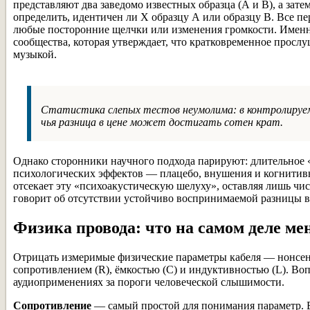
представляют два заведомо известных образца (А и В), а за
определить, идентичен ли X образцу А или образцу В. Все п
любые посторонние щелчки или изменения громкости. Именно
сообщества, которая утверждает, что кратковременное просл
музыкой.
Статистика слепых тестов неумолима: в контролируем
чья разница в цене может достигать сотен крат.
Однако сторонники научного подхода парируют: длительное «
психологических эффектов — плацебо, внушения и когнитивн
отсекает эту «психоакустическую шелуху», оставляя лишь чи
говорит об отсутствии устойчиво воспринимаемой разницы 
Физика провода: что на самом деле ме
Отрицать измеримые физические параметры кабеля — нонсен
сопротивлением (R), ёмкостью (C) и индуктивностью (L). Воп
аудиоприменениях за пороги человеческой слышимости.
Сопротивление
— самый простой для понимания параметр. В