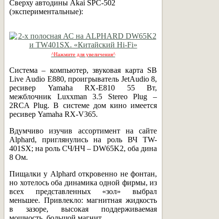
Сверху автодины Akai SPC-502
(экспериментальные):
^Нажмите для увеличения^
Система – компьютер, звуковая карта SB
Live Audio E880, проигрыватель JetAudio 8,
ресивер Yamaha RX-E810 55 Вт,
межблочник Luxxman 3.5 Stereo Plug –
2RCA Plug. В системе дом кино имеется
ресивер Yamaha RX-V365.
Вдумчиво изучив ассортимент на сайте
Alphard, приглянулись на роль ВЧ TW-
401SX; на роль СЧ/НЧ – DW65K2, оба дина
8 Ом.
Пищалки у Alphard откровенно не фонтан,
но хотелось оба динамика одной фирмы, из
всех представленных «зол» выбрал
меньшее. Привлекло: магнитная жидкость
в зазоре, высокая поддерживаемая
мощность, большой магнит.