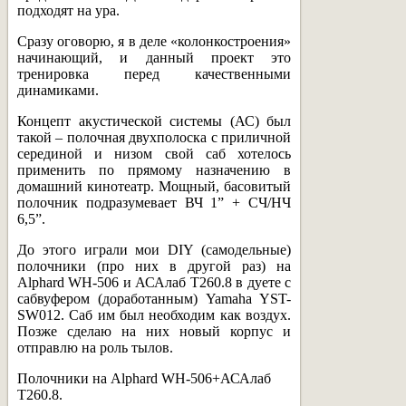
подходят на ура.
Сразу оговорю, я в деле «колонкостроения»
начинающий, и данный проект это
тренировка перед качественными
динамиками.
Концепт акустической системы (АС) был
такой – полочная двухполоска с приличной
серединой и низом свой саб хотелось
применить по прямому назначению в
домашний кинотеатр. Мощный, басовитый
полочник подразумевает ВЧ 1” + СЧ/НЧ
6,5”.
До этого играли мои DIY (самодельные)
полочники (про них в другой раз) на
Alphard WH-506 и АСАлаб T260.8 в дуете с
сабвуфером (доработанным) Yamaha YST-
SW012. Саб им был необходим как воздух.
Позже сделаю на них новый корпус и
отправлю на роль тылов.
Полочники на Alphard WH-506+АСАлаб
T260.8.