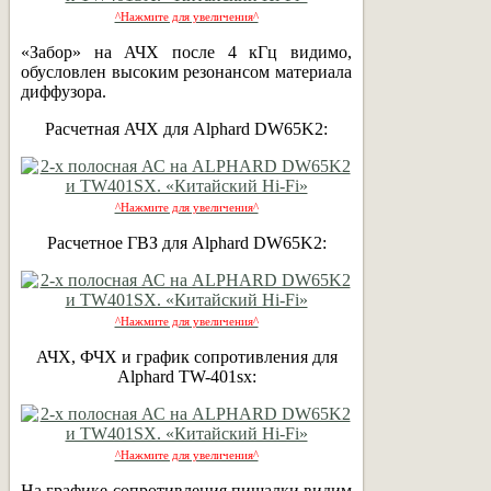
^Нажмите для увеличения^
«Забор» на АЧХ после 4 кГц видимо,
обусловлен высоким резонансом материала
диффузора.
Расчетная АЧХ для Alphard DW65K2:
^Нажмите для увеличения^
Расчетное ГВЗ для Alphard DW65K2:
^Нажмите для увеличения^
АЧХ, ФЧХ и график сопротивления для
Alphard TW-401sx:
^Нажмите для увеличения^
На графике сопротивления пищалки видим