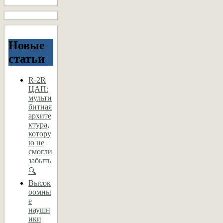
Новые
статьи
R-2R
ЦАП:
мульти
битная
архите
ктура,
котору
ю не
смогли
забыть
🔍
Высок
оомны
е
наушн
ики