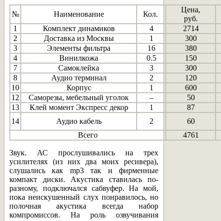
Цена,
№
Наименование
Кол.
руб.
1
Комплект​ динамиков
4
2714
2
Доставка из Москвы
1
300
3
Элементы фильтра
16
380
4
Винилкожа
0.5
150
7
Самоклейка
3
300
8
Аудио терминал
2
120
10
Корпус
1
600
12
Саморезы, мебельный уголок
–
50
13
Клей момент Экспресс декор
1
87
14
Аудио кабель
2
60
Всего
4761
Звук. АС прослушивались на трех
усилителях (из них два моих ресивера),
слушались как mp3 так и фирменные
компакт диски. Акустика ставилась по-
разному, подключался сабвуфер. На мой,
пока неискушенный слух понравилось, но
полочная акустика всегда набор
компромиссов. На роль озвучивания