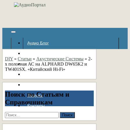
Аудио Блог
Популярное
DIY
»
Статьи
»
Акустические Системы
»
2-
х полосная АС на ALPHARD DW65K2 и
Авторские страницы
TW401SX. «Китайский Hi-Fi»
Статьи
Справочник
Поиск по Статьям и
Форумы
Справочникам
Контакты
Найти: