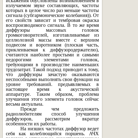
искажения обусловлены возникновением в
излучаемом звуке составляющих, частоты
которых в целое число раз меньше частоты
сигнала (субгармонические колебания)). От
его свойств зависит и тембровая окраска
воспроизводимого сигнала. В то же время
диффузоры массовых головок
громкоговорителей, изготавливаемые из
целлюлозной массы вместе с верхним
подвесом и воротником (плоская часть,
приклеиваемая к диффузородержателю),
считаются наиболее простыми и самыми
недорогими элементами головок,
требующими в производстве наименьших
трудозатрат. Такой подход приводит к тому,
что диффузоры зачастую оказываются
неспособными выполнять свои функции на
уровне требований. предъявляемых в
настоящее время к акустической
аппаратуре. Таким образом, проблема
улучшения этого элемента головок сейчас
весьма актуальна.
Прежде чем предложить
радиолюбителям способ улучшения
диффузоров, рассмотрим вкратце
особенности их работы.
На низших частотах диффузор ведет
себя как колеблющийся поршень. АЧХ