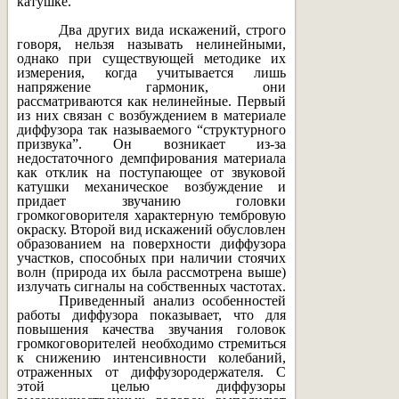
катушке.
Два других вида искажений, строго
говоря, нельзя называть нелинейными,
однако при существующей методике их
измерения, когда учитывается лишь
напряжение гармоник, они
рассматриваются как нелинейные. Первый
из них связан с возбуждением в материале
диффузора так называемого “структурного
призвука”. Он возникает из-за
недостаточного демпфирования материала
как отклик на поступающее от звуковой
катушки механическое возбуждение и
придает звучанию головки
громкоговорителя характерную тембровую
окраску. Второй вид искажений обусловлен
образованием на поверхности диффузора
участков, способных при наличии стоячих
волн (природа их была рассмотрена выше)
излучать сигналы на собственных частотах.
Приведенный анализ особенностей
работы диффузора показывает, что для
повышения качества звучания головок
громкоговорителей необходимо стремиться
к снижению интенсивности колебаний,
отраженных от диффузородержателя. С
этой целью диффузоры