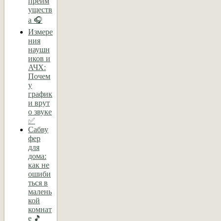
преим
уществ
а 🎧
Измере
ния
наушн
иков и
АЧХ:
Почем
у
график
и врут
о звуке
✅
Сабву
фер
для
дома:
как не
ошиби
ться в
малень
кой
комнат
е 🎵