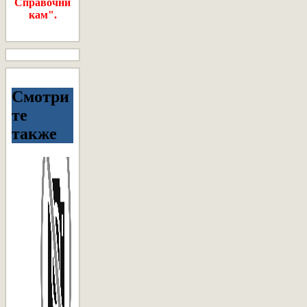
Справочни
кам".
Смотри
те
также