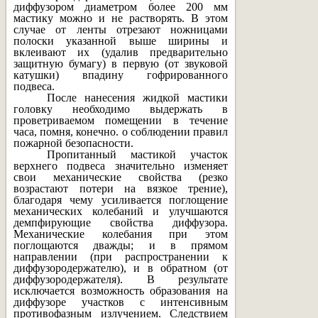
диффузором диаметром более 200 мм
мастику можно и не растворять. В этом
случае от ленты отрезают ножницами
полоски указанной выше ширины и
вклеивают их (удалив предварительно
защитную бумагу) в первую (от звуковой
катушки) впадину гофрированного
подвеса.
После нанесения жидкой мастики
головку необходимо выдержать в
проветриваемом помещении в течение
часа, помня, конечно. о соблюдении правил
пожарной безопасности.
Пропитанный мастикой участок
верхнего подвеса значительно изменяет
свои механические свойства (резко
возрастают потери на вязкое трение),
благодаря чему усиливается поглощение
механических колебаний и улучшаются
демпфирующие свойства диффузора.
Механические колебания при этом
поглощаются дважды; и в прямом
направлении (при распространении к
диффузородержателю), и в обратном (от
диффузородержателя). В результате
исключается возможность образования на
диффузоре участков с интенсивным
противофазным излучением. Следствием