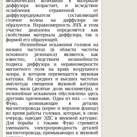
механических колебаний в материале
диффузора возрастает, и вследствие
ослабления отраженной от
диффузородержателя составляющей
стоячие волны на диффузоре не
образуются. Неравномерность АЧХ в этом
участке диапазона определяется как
свойствами материала диффузора, так и
формой его образующей.
Нелинейные искажения головок на
низших частотах (в области частоты
основного резонанса) являются, как
известно, следствием нелинейности
подвеса диффузора и неравномерности
магнитного поля на краях воздушного
зазора, в котором перемещается звуковая
катушка. На средних и высших частотах
амплитуда смещения звуковой катушки
очень мала (десятые доли миллиметра), и
нелинейные искажения обусловлены здесь
другими причинами. Одна из них — токи
Фуко, возникающие в деталях
магнитопровода (керне и верхнем фланце)
во время работы головки, которые, в свою
очередь, наводят ЭДС в звуковой катушке.
Для борьбы с токами Фуко стремятся
уменьшить электропроводность деталей
магнитопровода, примыкающих к звуковой