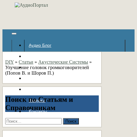
Аудио Блог
Популярное
DIY
»
Статьи
»
Акустические Системы
»
Улучшение головок громкоговорителей
Авторские страницы
(Попов В. и Шоров П.)
Статьи
Справочник
Поиск по Статьям и
Форумы
Справочникам
Контакты
Найти: