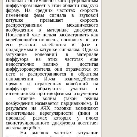
головки с оптимально сконструированным
диффузором имеет в этой области гладкую
форму. На средних частотах скорость
изменения фазы сигнала в звуковой
катушке превышает скорость
распространения механического
возбуждения в материале диффузора.
Последний уже нельзя рассматривать как
колеблющийся поршень, поскольку не все
его участки колеблются в фазе с
подводимым к катушке сигналом. Однако
затухание колебаний в материале
диффузора на этих частотах еще
недостаточно велико и, достигая
диффузородержателя, они отражаются от
него и распространяются в обратном
направлении. Из-за взаимодействия
прямых и отраженных колебаний на
диффузоре образуются участки с
интенсивным противофазным излучением
— стоячие волны (такой режим
возбуждения называется парциальным). В
результате на АЧХ головки возникают
значительные нерегулярности (пики и
провалы), размах которых у плохо
сконструированного диффузора достигает
десятка децибел.
На высших частотах затухание