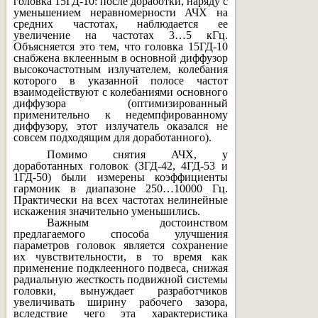
головка 15ГД-10: после доработки, наряду с
уменьшением неравномерности АЧХ на
средних частотах, наблюдается ее
увеличение на частотах 3…5 кГц.
Объясняется это тем, что головка 15ГД-10
снабжена вклеенным в основной диффузор
высокочастотным излучателем, колебания
которого в указанной полосе частот
взаимодействуют с колебаниями основного
диффузора (оптимизированный
применительно к недемпфированному
диффузору, этот излучатель оказался не
совсем подходящим для доработанного).
Помимо снятия АЧХ, у
доработанных головок (ЗГД-42, 4ГД-53 и
1ГД-50) были измерены коэффициенты
гармоник в диапазоне 250…10000 Гц.
Практически на всех частотах нелинейные
искажения значительно уменьшились.
Важным достоинством
предлагаемого способа улучшения
параметров головок является сохранение
их чувствительности, в то время как
применение подклеенного подвеса, снижая
радиальную жесткость подвижной системы
головки, вынуждает разработчиков
увеличивать ширину рабочего зазора,
вследствие чего эта характеристика