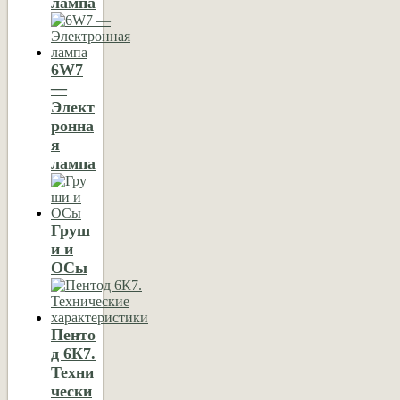
лампа
6W7
—
Элект
ронна
я
лампа
Груш
и и
ОСы
Пенто
д 6К7.
Техни
чески