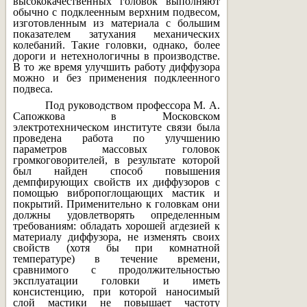
высококачественных головок выполняют
обычно с подклеенным верхним подвесом,
изготовленным из материала с большим
показателем затухания механических
колебаний. Такие головки, однако, более
дороги и нетехнологичны в производстве.
В то же время улучшить работу диффузора
можно и без применения подклеенного
подвеса.
Под руководством профессора М. А.
Сапожкова в Московском
электротехническом институте связи была
проведена работа по улучшению
параметров массовых головок
громкоговорителей, в результате которой
был найден способ повышения
демпфирующих свойств их диффузоров с
помощью вибропоглощающих мастик и
покрытий. Применительно к головкам они
должны удовлетворять определенным
требованиям: обладать хорошей агдезией к
материалу диффузора, не изменять своих
свойств (хотя бы при комнатной
температуре) в течение времени,
сравнимого с продолжительностью
эксплуатации головки и иметь
консистенцию, при которой наносимый
слой мастики не повышает частоту