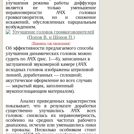
улучшения режима работы диффузора
является не только уменьшение
неравномерности АЧХ головки
громкоговорителя, но и снижение
искажений, обусловленных парциальным
возбуждением.
^Нажмите для увеличения^
Об эффективности предлагаемого способа
улучшения динамических головок можно
судить по АЧХ (рис. 1—6), записанных в
заглушенной звукомерной камере (АЧХ
исходных головок изображены штриховой
линией, доработанных — сплошной;
акустическое оформление во всех случаях
— закрытый ящик, заполненный
звукопоглощающим материалом).
Анализ приведенных характеристик
показывает, что в результате доработки
существенно улучшились АЧХ всех
головок: снизилась их неравномерность,
особенно на средних частотах рабочего
диапазона, исчезли или уменьшились пики
и провалы. Несколько особняком стоит