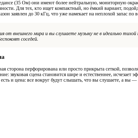
ансе (35 Ом) они имеют более нейтральную, мониторную окраск
ости. Для тех, кто ищет компактный, но ёмкий вариант, подой
зон заявлен до 30 кГц, что уже намекает на неплохой запас по в
я от внешнего мира и вы слушаете музыку не в идеально тихой 
еспокоят соседей.
на
 сторона перфорирована или просто прикрыта сеткой, позволя
ие: звуковая сцена становится шире и естественнее, исчезает эф
есть и цена: все вокруг будут слышать, что вы слушаете, а вы —