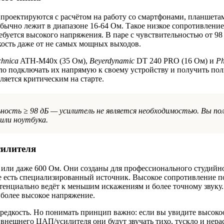
проектируются с расчётом на работу со смартфонами, планшета
чно лежит в диапазоне 16-64 Ом. Такое низкое сопротивление 
ебуется высокого напряжения. В паре с чувствительностью от 98
ость даже от не самых мощных выходов.
chnica
ATH-M40x (35 Ом),
Beyerdynamic
DT 240 PRO (16 Ом) и
Ph
ло подключать их напрямую к своему устройству и получить по
ляется критическим на старте.
ьность ≥ 98 дБ — усилитель не является необходимостью. Вы по
или ноутбука.
силителя
0 или даже 600 Ом. Они созданы для профессионального студийн
е есть специализированный источник. Высокое сопротивление п
тенциально ведёт к меньшим искажениям и более точному звуку.
 более высокое напряжение.
редкость. Но понимать принцип важно: если вы увидите высок
з внешнего ЦАП/усилителя они будут звучать тихо, тускло и нера