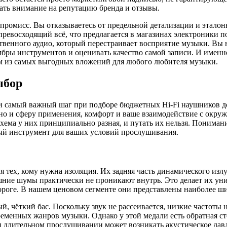
ать внимание на репутацию бренда и отзывы.
промисс. Вы отказываетесь от предельной детализации и эталон
превосходящий всё, что предлагается в магазинах электроники п
твенного аудио, который перестраивает восприятие музыки. Вы 
ембры инструментов и оценивать качество самой записи. И именн
м из самых выгодных вложений для любого любителя музыки.
ыбор
 самый важный шаг при подборе бюджетных Hi-Fi наушников до
, но и сферу применения, комфорт и ваше взаимодействие с окр
хема у них принципиально разная, и путать их нельзя. Пониман
ый инструмент для ваших условий прослушивания.
тех, кому нужна изоляция. Их задняя часть динамического изл
ешние шумы практически не проникают внутрь. Это делает их у
ороге. В нашем ценовом сегменте они представлены наиболее ш
 чёткий бас. Поскольку звук не рассеивается, низкие частоты н
ременных жанров музыки. Однако у этой медали есть обратная ст
при длительном прослушивании может возникать акустическое дав