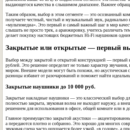
выдающегося качества в слышимом диапазоне. Важнее обращ
Таким образом, выбор в этом сегменте — это осознанный ком
получаете честный, чистый и музыкальный звук, радикально 
«мультимедиа». Это первый и самый важный шаг в мир качес
слышать не просто трек, а аранжировку, учитесь различать т
делает покупку настоящих бюджетных Hi-Fi наушников одни
Закрытые или открытые — первый в
Выбор между закрытой и открытой конструкцией — первый и
рублей. Это решение определит не только характер звучания
миром. Внешне модели могут быть похожи, но акустическая с
разницы избавит от разочарований и поможет найти идеальн
Закрытые наушники до 10 000 руб.
Закрытые накладные наушники — это классический выбор для 
полностью закрыта, звуковая волна не выходит наружу, а вн
решением для использования в офисе, общей комнате или в д
Главное преимущество закрытой акустики — акцентированный,
а передаются плотно и собранно. Это хорошо для многих сов
звуковая сцена часто ощущается более узкой, «в голове», а 