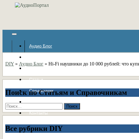
Аудио Блог
Популярное
DIY
»
Аудио Блог
»
Hi-Fi наушники до 10 000 рублей: что куп
Авторские страницы
Статьи
Справочник
Поиск по Статьям и Справочникам
Форумы
Найти:
Контакты
Все рубрики DIY