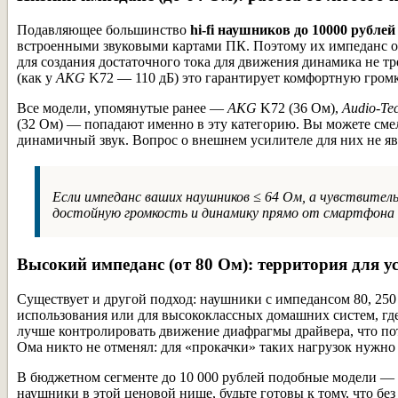
Подавляющее большинство
hi-fi наушников до 10000 рублей
встроенными звуковыми картами ПК. Поэтому их импеданс обы
для создания достаточного тока для движения динамика не тр
(как у
AKG
K72 — 110 дБ) это гарантирует комфортную громк
Все модели, упомянутые ранее —
AKG
K72 (36 Ом),
Audio-Te
(32 Ом) — попадают именно в эту категорию. Вы можете сме
динамичный звук. Вопрос о внешнем усилителе для них не яв
Если импеданс ваших наушников ≤ 64 Ом, а чувствител
достойную громкость и динамику прямо от смартфона 
Высокий импеданс (от 80 Ом): территория для у
Существует и другой подход: наушники с импедансом 80, 25
использования или для высококлассных домашних систем, гд
лучше контролировать движение диафрагмы драйвера, что по
Ома никто не отменял: для «прокачки» таких нагрузок нужно
В бюджетном сегменте до 10 000 рублей подобные модели — 
наушники в этой ценовой нише, будьте готовы к тому, что бе