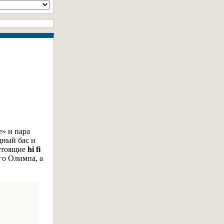
е» и пара
щный бас и
астоящие
hi fi
го Олимпа, а