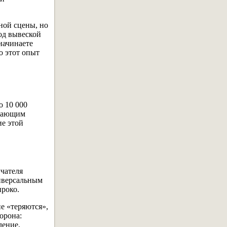
ной сцены, но
од вывеской
начинаете
о этот опыт
 10 000
ужающим
ие этой
учателя
ниверсальным
ироко.
е «теряются»,
орона:
ление,