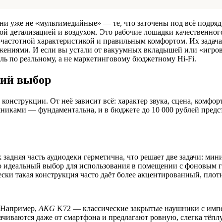
Они уже не «мультимедийные» — те, что заточены под всё подряд
ной детализацией и воздухом. Это рабочие лошадки качественного
частотной характеристикой и правильным комфортом. Их задач
ажениями. И если вы устали от вакуумных вкладышей или «игро
ль по реальному, а не маркетинговому бюджетному Hi-Fi.
ий выбор
онструкции. От неё зависит всё: характер звука, сцена, комфор
никами — фундаментальна, и в бюджете до 10 000 рублей предс
задняя часть аудиодеки герметична, что решает две задачи: ми
то идеальный выбор для использования в помещении с фоновым г
ски такая конструкция часто даёт более акцентированный, пло
. Например,
AKG
K72 — классические закрытые наушники с имп
ачиваются даже от смартфона и предлагают ровную, слегка тёпл