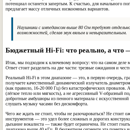
потенциал останется запертым. К счастью, для начального п
предлагает массу отличных низкоомных вариантов.
Наушники с импедансом выше 80 Ом требуют отдельног
возможностей, сделав звук вялым и невыразительным.
Бюджетный Hi-Fi: что реально, а что 
Итак, мы подходим к ключевому вопросу: что на самом деле 
Ответ стоит разделить на две части: трезвые ожидания и чес
Реальный Hi-Fi в этом диапазоне — это, в первую очередь,
получаете качественный динамический излучатель диаметром
(как правило, 16-20 000 Гц) без катастрофических провалов.
(лёгкое тепло или мягкость), а не агрессивный V-образный п
добротные амбушюры из пенного материала с искусственной 
слушать музыку часами без дискомфорта.
Чего же ждать не стоит, чтобы не разочароваться? Не стоит
инструментов — это удел более сложных и дорогих конструк
дыхание вокалиста — также будет ограничена. Не стоит гнать
диапазона выше 40 кГц. В бюджетном сегменте эта пометка ч