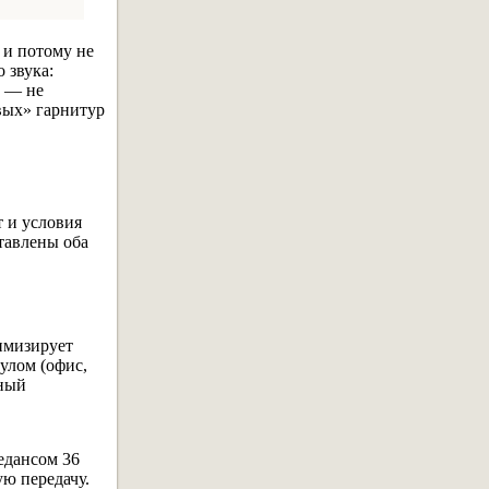
 и потому не
 звука:
а — не
вых» гарнитур
т и условия
тавлены оба
нимизирует
улом (офис,
тный
едансом 36
ую передачу.