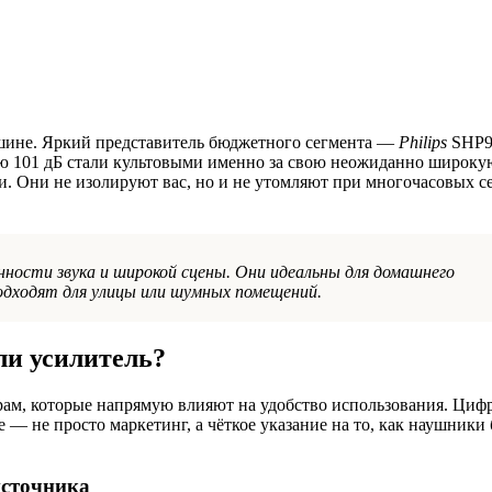
шине. Яркий представитель бюджетного сегмента —
Philips
SHP9
ю 101 дБ стали культовыми именно за свою неожиданно широку
и. Они не изолируют вас, но и не утомляют при многочасовых се
ости звука и широкой сцены. Они идеальны для домашнего
подходят для улицы или шумных помещений.
ли усилитель?
трам, которые напрямую влияют на удобство использования. Ци
 — не просто маркетинг, а чёткое указание на то, как наушники 
источника