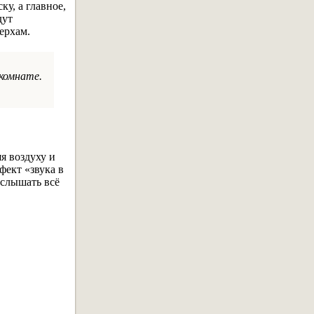
у, а главное,
дут
ерхам.
комнате.
я воздуху и
фект «звука в
 слышать всё