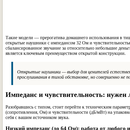
Такие модели — прерогатива домашнего использования в ти
открытые наушники с импедансом 32 Ом и чувствительность
сбалансированное звучание за относительно небольшие деньг
является ключевым преимуществом открытой конструкции.
Открытые наушники — выбор для ценителей естественн
прослушивания в тихой обстановке, но совершенно не 
Импеданс и чувствительность: нужен 
Разобравшись с типом, стоит перейти к техническим параме
(сопротивления, Ом) и чувствительности (дБ/мВт) на упаковке
себя с вашим источником звука.
Низкий импеданс (до 64 Ом): работа от любого 