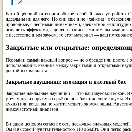
📌
В этой ценовой категории обитает особый класс устройств. 
идеальны ни для чего. Но они ещё и не «хай-энд» с бесконеч
проводные, с честными динамиками, адекватной амплитудно-
оглушить эффектами, а донести запись с минимальными иск
с неестественным звуком, то этот материал — ваш путеводите
Закрытые или открытые: определяющ
Первый и самый важный вопрос — не о бренде или цвете, а о к
использования. Разница между закрытыми и открытыми науш
достойных варианта.
Закрытые наушники: изоляция и плотный бас
Закрытые накладные наушники — это ваш звуковой кокон. Их 
утечку звука наружу и серьёзно ослабляет внешние шумы. Э
кухня) или когда вы не хотите мешать окружающим. Акустиче
низкочастотный диапазон.
В нашем ценовом сегменте есть несколько знаковых моделей
Ом и высокой чувствительностью 110 дБ/мВт. Они легко раск