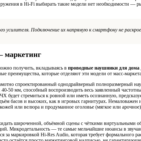
огружения в Hi-Fi выбирать такие модели нет необходимости — 
о усилителя. Подключение их напрямую к смартфону не раскро
— маркетинг
можно получить, вкладываясь в
проводные наушники для дома 
тные преимущества, которые отделяют эти модели от масс-маркета
 грамотно спроектированный однодрайверный полноразмерный н
 40-50 мм, способный воспроизводить весь заявленный частотн
 АЧХ будет стремиться к ровной или иметь осознанную, предсказ
одъём басов и высоких, как в игровых гарнитурах. Немаловажен 
кожей или велюра и продуманное оголовье (мягкое или арочное)
 ожидать широченной, объёмной сцены с чёткими виртуальными о
ций. Микродетальность — те самые мельчайшие нюансы в звучан
ся за маркировкой Hi-Res Audio, которая требует формального р
асто остаётся просто маркетинговой надписью, не гарантирующ