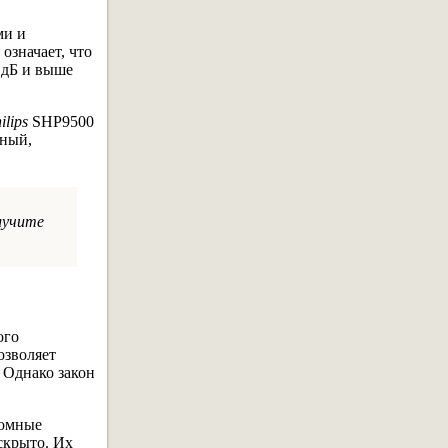
ми и
означает, что
 дБ и выше
ilips
SHP9500
лный,
лучите
ого
озволяет
 Однако закон
оомные
скрыто. Их