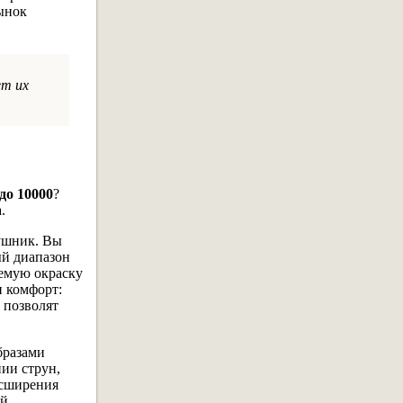
рынок
ет их
до 10000
?
.
аушник. Вы
ый диапазон
уемую окраску
и комфорт:
 позволят
бразами
ии струн,
асширения
ей