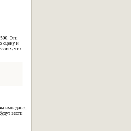
500. Эти
ю сцену и
ссиях, что
фры импеданса
будут вести