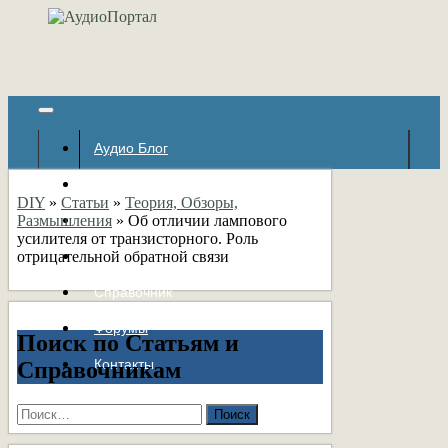
Аудио Блог
Популярное
DIY
»
Статьи
»
Теория, Обзоры,
Размышления
Авторские страницы
»
Об отличии лампового
усилителя от транзисторного. Роль
отрицательной обратной связи
Статьи
Справочник
Форумы
Поиск по Статьям и
Контакты
Справочникам
Найти: