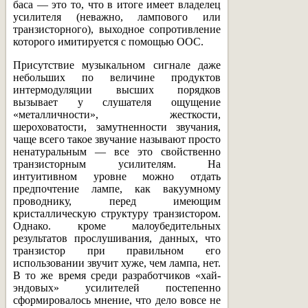
баса — это то, что в итоге имеет владелец
усилителя (неважно, лампового или
транзисторного), выходное сопротивление
которого имитируется с помощью ООС.
Присутствие музыкальном сигнале даже
небольших по величине продуктов
интермодуляции высших порядков
вызывает у слушателя ощущение
«металличности», жесткости,
шероховатости, замутненности звучания,
чаще всего такое звучание называют просто
ненатуральным — все это свойственно
транзисторным усилителям. На
интуитивном уровне можно отдать
предпочтение лампе, как вакуумному
проводнику, перед имеющим
кристаллическую структуру транзистором.
Однако. кроме малоубедительных
результатов прослушивания, данных, что
транзистор при правильном его
использовании звучит хуже, чем лампа, нет.
В то же время среди разработчиков «хай-
эндовых» усилителей постепенно
сформировалось мнение, что дело вовсе не