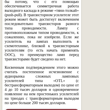
бы потому, что с его помощью
обеспечивается симметричная работа
выходного каскада в режиме «тяни-толкай»
(push-pull). В транзисторном усилителе этот
режим может быть достигнут включением
последовательно транзисторов разного
типа проводимости. Лампу с
противоположным типом проводимости, к
сожалению, пока не изобрели. Если же
усилитель на лампах выполнить в
схемотехнике, близкой к транзисторным
усилителям (то есть начать применять
ООС), то преимущество ламп перед
транзисторами будет сведено на нет.
Косвенным подтверждением этого можно
считать постепенное исчезновение с
аудиорынка сложных ламповых
усилителей типа «OTL» (с
бестрансформаторным выходом) по цене от
4 до 10 тысяч долларов и одновременное
появление на нем простеньких усилителей
на триодах с трансформаторным выходом
по цене больше 200 тысяч долларов.