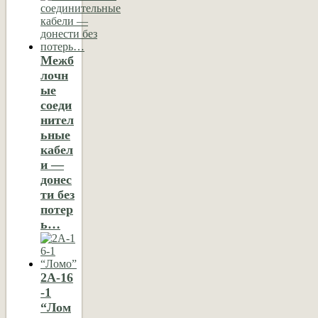
Межб
лочн
ые
соеди
нител
ьные
кабел
и —
донес
ти без
потер
ь…
2А-16
-1
“Лом