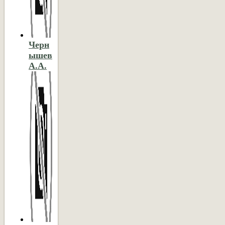
Черн
ышев
А.А.