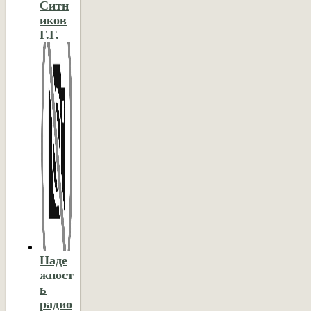
Ситн
иков
Г.Г.
Наде
жност
ь
радио