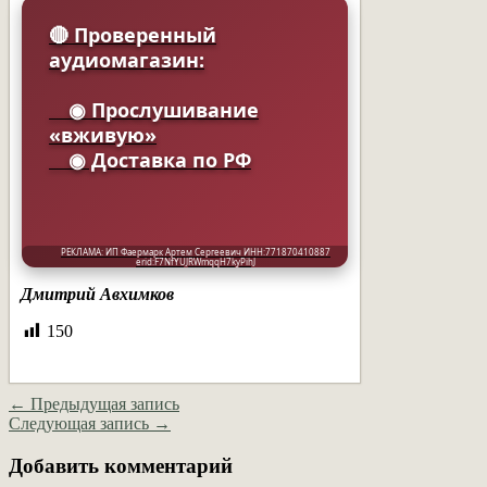
🔴 Проверенный
аудиомагазин:
◉ Прослушивание
«вживую»
◉ Доставка по РФ
РЕКЛАМА: ИП Фаермарк Артем Сергеевич ИНН:771870410887
erid:F7NfYUJRWmqqH7kyPihJ
Дмитрий Авхимков
150
← Предыдущая запись
Следующая запись →
Добавить комментарий