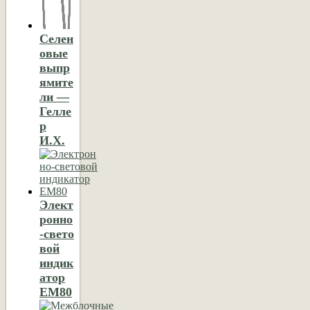
Селен
овые
выпр
ямите
ли —
Гелле
р
И.X.
Элект
ронно
-свето
вой
индик
атор
EM80