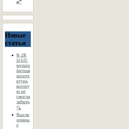
о”
Новые
статьи
R-2R
ЦАП:
мульти
битная
архите
ктура,
котору
ю не
смогли
забыть
🔍
Высок
оомны
е