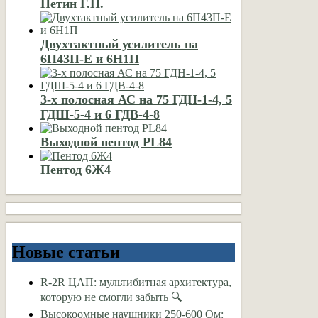
Петин Г.П.
Двухтактный усилитель на
6П43П-Е и 6Н1П
3-х полосная АС на 75 ГДН-1-4, 5
ГДШ-5-4 и 6 ГДВ-4-8
Выходной пентод PL84
Пентод 6Ж4
Новые статьи
R-2R ЦАП: мультибитная архитектура,
которую не смогли забыть 🔍
Высокоомные наушники 250-600 Ом: