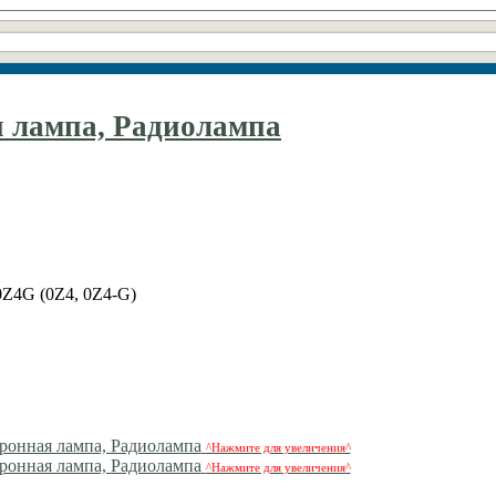
я лампа, Радиолампа
0Z4G (0Z4, 0Z4-G)
^Нажмите для увеличения^
^Нажмите для увеличения^