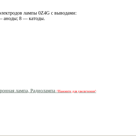
электродов лампы 0Z4G с выводами:
— аноды; 8 — катоды.
^Нажмите для увеличения^