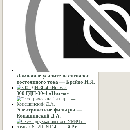
Ламповые усилители сигналов
постоянного тока — Брейдо И.Я.
300 ГДН-30-4 «Ноэма»
Электрические фильтры —
Конашинский Д.А.