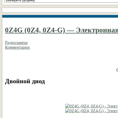
рубрики
DIY
0Z4G (0Z4, 0Z4-G) — Электронна
Радиолампы
Комментарии
Двойной диод