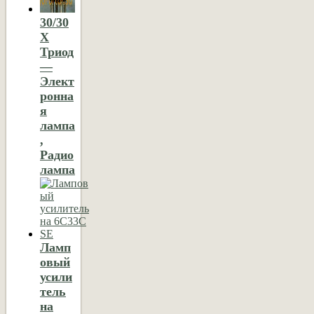
30/30
X
Триод
—
Элект
ронна
я
лампа
,
Радио
лампа
Ламп
овый
усили
тель
на