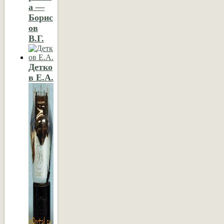
а —
Борис
ов
В.Г.
Детко
в Е.А.