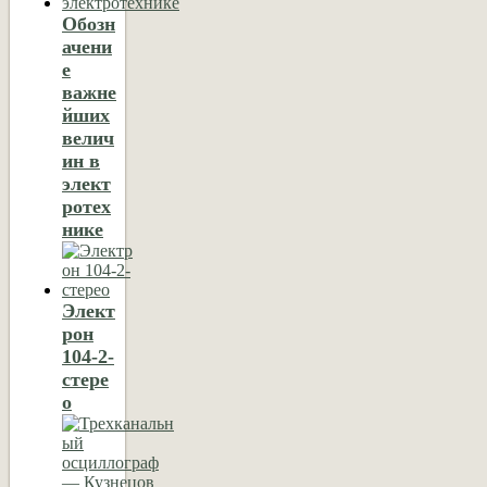
Обозн
ачени
е
важне
йших
велич
ин в
элект
ротех
нике
Элект
рон
104-2-
стере
о