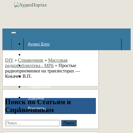
Аудио Блог
Популярное
DIY
»
Справочник
»
Массовая
радиобиблиотека - МРБ
Авторские страницы
»
Простые
радиоприемники на транзисторах —
Кокачев В.П.
Статьи
Справочник
Форумы
Поиск по Статьям и
Контакты
Справочникам
Найти: