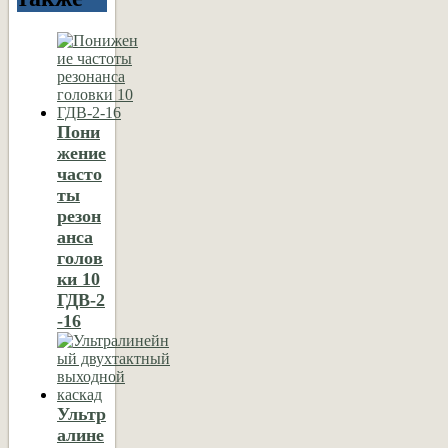
Пони
жение
часто
ты
резон
анса
голов
ки 10
ГДВ-2
-16
Ультр
алине