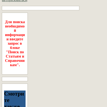
Для поиска
необходимо
й
информаци
и введите
запрос в
блоке
"Поиск по
Статьям и
Справочни
кам".
Смотри
те
также