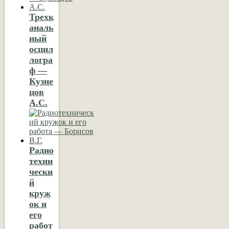
Трехк
аналь
ный
осцил
логра
ф —
Кузне
цов
А.С.
Радио
техни
чески
й
круж
ок и
его
работ