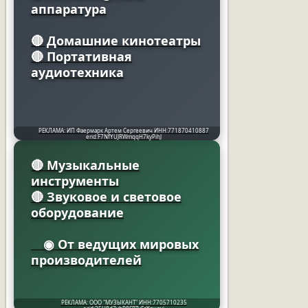
аппаратура
🔴 Домашние кинотеатры
🔴 Портативная
аудиотехника
РЕКЛАМА: ИП Фаермарк Артем Сергеевич ИНН:771870410887
erid:F7NfYUJRWmqqH7kyPihJ
🔴 Музыкальные
инструменты
🔴 Звуковое и световое
оборудование
◉ От ведущих мировых
производителей
РЕКЛАМА: ООО "МУЗЫКАНТ" ИНН:7705710235