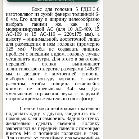
erid:25H8d7vbP8SRTvFaYnugvj
Бокс для головки 5 ГДШ-3-8
изготовляют из сухой фанеры толщиной 6-
8 мм. Его длину и ширину целесообразно
выбрать такими же, как и у
модернизируемой АС (для 10 АС-409, 15
АС-109 и 15 АС-110 – 220х175 мм), а
высоту – минимальной, достаточной лишь
для размещения в нем головки (примерно
125 мм). Чтобы не создавать лишних
проблем с внешним видом, головку лучше
установить изнутри. Для этого в заготовке
передней стенки выпиливают
эллиптическое отверстие размерами 148х87
мм и делают с внутренней стороны
выборку по контуру корзины с таким
расчетом, чтобы толщина оставшейся
кромки не превышала 3-4 мм. Для
уменьшения отражения звука с наружнй
стороны кромки желательно снять фаску.
Стенки бокса необходимо тщательно
подогнать одну к другой, соединить их с
помощью клея и саморезов. Заднюю стенку
желательно сделать съемной. Головку
закрепляют на передней панели с помощью
винтов М4 с потайной головкой и гаек.
Для защиты от случайных повреждений ее