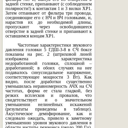
задней стенке, припаивают (с соблюдением
полярности!) к контактам 1 и 3 вилки XP1.
Затем отпаивают от фильтра три провода,
соединяющие его с НЧ и ВЧ головками, и,
нарастив их до необходимой длины,
пропускают через освободившееся
отверстие в задней стенке и припаивают к
оставшимся концам XP1.
Частотные характеристики звукового
давления головки 5 ГДШ-3-8 в СЧ боксе
показаны на рис. 2 (штриховой линей
изображена характеристика
недоработанной головки, сплошной –
доработанной; в обоих случаях на нее
подавалось синусоидальное напряжение,
соответствующее мощности 3 Вт). Как
видно, после доработки существенно
уменьшилась неравномерность АЧХ на СЧ
частотах, форма ее стала гладкой, без
резких всплесков и провалов, что
свидетельствует и о значительном
уменьшении нелинейных искажений
(результаты приведены в таблице).
Акустическое демпфирование, как и
следовало ожидать, привело к заметному
уменьшению уровня звукового давления в
области частоты резонанса (около 200 Гц),