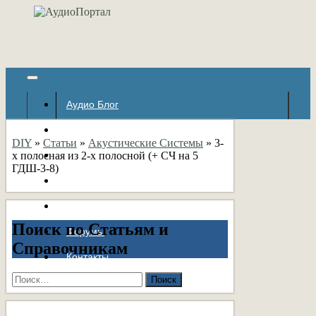
Аудио Блог
Популярное
DIY
»
Статьи
»
Акустические Системы
»
3-
х полосная из 2-х полосной (+ СЧ на 5
Авторские страницы
ГДШ-3-8)
Статьи
Справочник
Поиск по Статьям и
Форумы
Справочникам
Контакты
Найти: