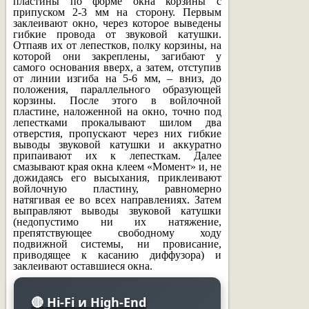
пластины по форме окна корзины с
припуском 2-3 мм на сторону. Первым
заклеивают окно, через которое выведены
гибкие провода от звуковой катушки.
Отпаяв их от лепестков, полку корзины, на
которой они закреплены, загибают у
самого основания вверх, а затем, отступив
от линии изгиба на 5-6 мм, – вниз, до
положения, параллельного образующей
корзины. После этого в войлочной
пластине, наложенной на окно, точно под
лепестками прокалывают шилом два
отверстия, пропускают через них гибкие
выводы звуковой катушки и аккуратно
припаивают их к лепесткам. Далее
смазывают края окна клеем «Момент» и, не
дожидаясь его высыхания, приклеивают
войлочную пластину, равномерно
натягивая ее во всех направлениях. Затем
выправляют выводы звуковой катушки
(недопустимо ни их натяжение,
препятствующее свободному ходу
подвижной системы, ни провисание,
приводящее к касанию диффузора) и
заклеивают оставшиеся окна.
🔴 Hi-Fi и High-End