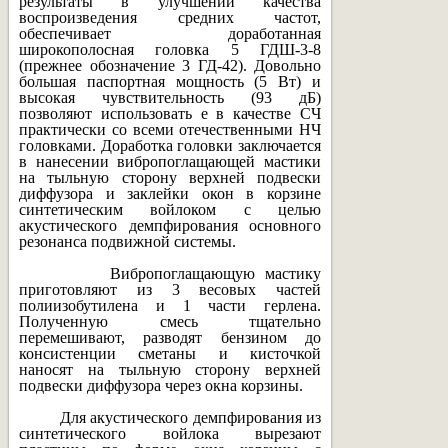
результаты в улучшении качества
воспроизведения средних частот,
обеспечивает доработанная
широкополосная головка 5 ГДШ-3-8
(прежнее обозначение 3 ГД-42). Довольно
большая паспортная мощность (5 Вт) и
высокая чувствительность (93 дБ)
позволяют использовать е в качестве СЧ
практически со всеми отечественными НЧ
головками. Доработка головки заключается
в нанесении вибропоглащающей мастики
на тыльную сторону верхней подвески
диффузора и заклейки окон в корзине
синтетическим войлоком с целью
акустического демпфирования основного
резонанса подвижной системы.
Вибропоглащающую мастику
приготовляют из 3 весовых частей
полиизобутилена и 1 части герлена.
Полученную смесь тщательно
перемешивают, разводят бензином до
консистенции сметаны и кисточкой
наносят на тыльную сторону верхней
подвески диффузора через окна корзины.
Для акустического демпфирования из
синтетического войлока вырезают