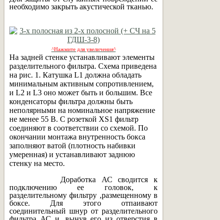
необходимо закрыть акустической тканью.
^Нажмите для увеличения^
На задней стенке устанавливают элементы
разделительного фильтра. Схема приведена
на рис. 1. Катушка L1 должна обладать
минимальным активным сопротивлением,
и L2 и L3 оно может быть и большим. Все
конденсаторы фильтра должны быть
неполярными на номинальное напряжение
не менее 55 В. С розеткой XS1 фильтр
соединяют в соответствии со схемой. По
окончании монтажа внутренность бокса
заполняют ватой (плотность набивки
умеренная) и устанавливают заднюю
стенку на место.
Доработка АС сводится к
подключению ее головок, к
разделительному фильтру ,размещенному в
боксе. Для этого отпаивают
соединительный шнур от разделительного
фильтра АС и, вынув его из отверстия в