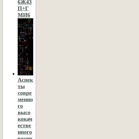
6Ж43
П+Г
МИ6
Аспек
ты
совре
менно
го
высо
кокач
естве
нного
воспр