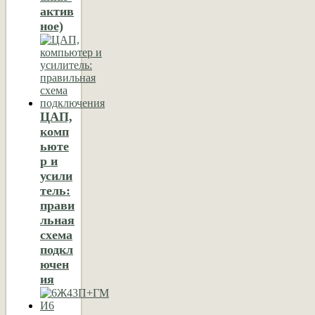
актив
ное)
ЦАП,
комп
ьюте
р и
усили
тель:
прави
льная
схема
подкл
ючен
ия