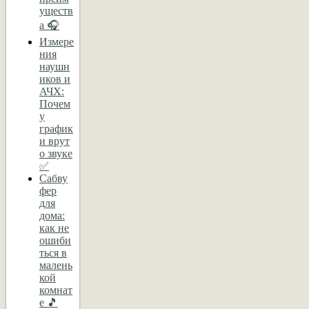
уществ
а 🎧
Измере
ния
наушн
иков и
АЧХ:
Почем
у
график
и врут
о звуке
✅
Сабву
фер
для
дома:
как не
ошиби
ться в
малень
кой
комнат
е 🎵