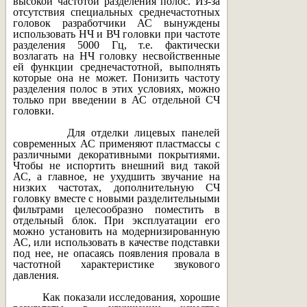
высокой частотой разделения полос. Из-за
отсутствия специальных среднечастотных
головок разработчики АС вынуждены
использовать НЧ и ВЧ головки при частоте
разделения 5000 Гц, т.е. фактически
возлагать на НЧ головку несвойственные
ей функции среднечастотной, выполнять
которые она не может. Понизить частоту
разделения полос в этих условиях, можно
только при введении в АС отдельной СЧ
головки.
Для отделки лицевых панелей
современных АС применяют пластмассы с
различными декоративными покрытиями.
Чтобы не испортить внешний вид такой
АС, а главное, не ухудшить звучание на
низких частотах, дополнительную СЧ
головку вместе с новыми разделительными
фильтрами целесообразно поместить в
отдельный блок. При эксплуатации его
можно установить на модернизированную
АС, или использовать в качестве подставки
под нее, не опасаясь появления провала в
частотной характеристике звукового
давления.
Как показали исследования, хорошие