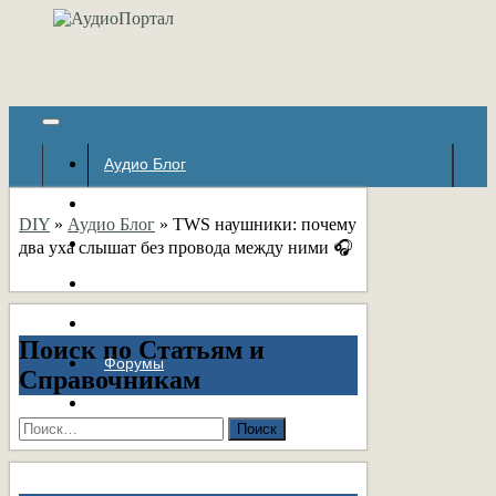
Аудио Блог
Популярное
DIY
»
Аудио Блог
»
TWS наушники: почему
Авторские страницы
два уха слышат без провода между ними 🎧
Статьи
Справочник
Поиск по Статьям и
Форумы
Справочникам
Контакты
Найти: