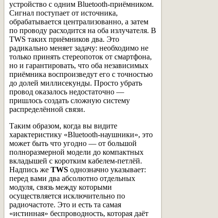
устройство с одним Bluetooth-приёмником.
Сигнал поступает от источника,
обрабатывается централизованно, а затем
по проводу расходится на оба излучателя. В
TWS таких приёмников два. Это
радикально меняет задачу: необходимо не
только принять стереопоток от смартфона,
но и гарантировать, что оба независимых
приёмника воспроизведут его с точностью
до долей миллисекунды. Просто убрать
провод оказалось недостаточно —
пришлось создать сложную систему
распределённой связи.
Таким образом, когда вы видите
характеристику «Bluetooth-наушники», это
может быть что угодно — от большой
полноразмерной модели до компактных
вкладышей с коротким кабелем-петлёй.
Надпись же
TWS
однозначно указывает:
перед вами два абсолютно отдельных
модуля, связь между которыми
осуществляется исключительно по
радиочастоте. Это и есть та самая
«истинная» беспроводность, которая даёт