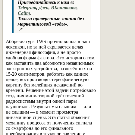
Присоединяйтесь к нам в:
Telegram
,
Дзен
,
ВКонтакте
,
Сайт
.
Только проверенные знания без
маркетинговой «воды».
📌
Аббревиатура TWS прочно вошла в наш
лексикон, но за ней скрывается целая
инженерная философия, а не просто
удобная форма фактора. Это история о том,
как заставить два абсолютно независимых
электронных устройства, разнесённых на
15-20 сантиметров, работать как единое
целое, воспроизводя стереофоническую
картину без малейших искажений во
времени. Решение этой задачи потребовало
создания миниатюрной трёхточечной
радиосистемы внутри одной пары
наушников. Результат мы слышим — или
не слышим — в момент просмотра
динамичной сцены. Эта статья объяснит
механику процесса от получения сигнала
со смартфона до его финального
преобразования в звуковое давление у