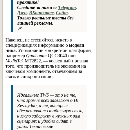
практике!
Следите за нами в:
Telegram
,
Дзен
,
ВКонтакте
,
Сайт
.
Только реальные тесты без
лишней рекламы.
📌
Наконец, не стесняйтесь искать в
спецификациях информацию о
модели
чипа
. Упоминание конкретной платформы,
например
Qualcomm
QCC3040 или
MediaTek
MT2822, — косвенный признак
того, что производитель не экономил на
ключевом компоненте, отвечающем за
связь и синхронизацию.
Идеальные TWS — это не те,
что громче всех заявляют о Hi-
Res-аудио, а те, которые
обеспечивают стабильную связь,
низкую задержку в нужных вам
сценариях и удобно сидят в
ушах. Технические