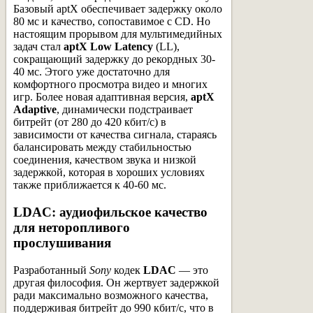
Базовый aptX обеспечивает задержку около
80 мс и качество, сопоставимое с CD. Но
настоящим прорывом для мультимедийных
задач стал
aptX Low Latency
(LL),
сокращающий задержку до рекордных 30-
40 мс. Этого уже достаточно для
комфортного просмотра видео и многих
игр. Более новая адаптивная версия,
aptX
Adaptive
, динамически подстраивает
битрейт (от 280 до 420 кбит/с) в
зависимости от качества сигнала, стараясь
балансировать между стабильностью
соединения, качеством звука и низкой
задержкой, которая в хороших условиях
также приближается к 40-60 мс.
LDAC: аудиофильское качество
для неторопливого
прослушивания
Разработанный
Sony
кодек
LDAC
— это
другая философия. Он жертвует задержкой
ради максимально возможного качества,
поддерживая битрейт до 990 кбит/с, что в