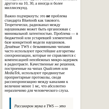
другого на 10, 30, а иногда и более
миллисекунд.
Важно подчеркнуть: это
не
проблема
стандарта Bluetooth как такового.
Теоретически, радиоканал между
наушниками может быть организован с
минимальной латентностью. Проблема — в
бюджетной или устаревшей элементной
базе конкретной модели наушников.
Дешёвые TWS с безымянными чипами
часто используют простейшие алгоритмы
синхронизации, которые не справляются с
компенсацией неизбежных микро-задержек
в радиотракте. Качественные же решения,
построенные на чипах
Qualcomm
или
MediaTek
, используют продвинутые
проприетарные протоколы, сводя
рассинхронизацию между каналами к
величине менее 1 мс, что абсолютно
неразличимо для человеческого слуха.
Рассинхрон звука в TWS — это