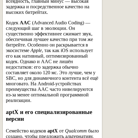
всеядность, главный минус — высокая
задержка и посредственное качество на
высоких битрейтах.
Кодек
AAC
(Advanced Audio Coding) —
следующий шаг в эволюции. Он
существенно эффективнее сжимает звук,
обеспечивая лучшее качество при том же
битрейте. Особенно он раскрывается в
экосистеме
Apple
, так как iOS использует
его как нативный, оптимизированный
кодек. Однако и AAC не лишён
недостатков: его задержка обычно
составляет около 120 мс. Это лучше, чем у
SBC, но для динамичного контента всё ещё
многовато. На Android-устройствах
преимущества AAC часто нивелируются
из-за менее оптимальной программной
реализации.
aptX и его специализированные
версии
Семейство кодеков
aptX
от
Qualcomm
было
создано, чтобы предложить альтернативу.