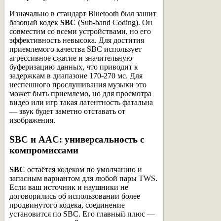
Изначально в стандарт Bluetooth был зашит
базовый кодек
SBC
(Sub-band Coding). Он
совместим со всеми устройствами, но его
эффективность невысока. Для достития
приемлемого качества SBC использует
агрессивное сжатие и значительную
буферизацию данных, что приводит к
задержкам в диапазоне 170-270 мс. Для
неспешного прослушивания музыки это
может быть приемлемо, но для просмотра
видео или игр такая латентность фатальна
— звук будет заметно отставать от
изображения.
SBC и AAC: универсальность с
компромиссами
SBC
остаётся кодеком по умолчанию и
запасным вариантом для любой пары TWS.
Если ваш источник и наушники не
договорились об использовании более
продвинутого кодека, соединение
установится по SBC. Его главный плюс —