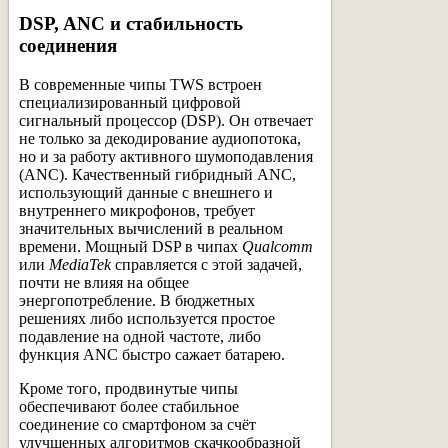
DSP, ANC и стабильность
соединения
В современные чипы TWS встроен
специализированный цифровой
сигнальный процессор (DSP). Он отвечает
не только за декодирование аудиопотока,
но и за работу активного шумоподавления
(ANC). Качественный гибридный ANC,
использующий данные с внешнего и
внутреннего микрофонов, требует
значительных вычислений в реальном
времени. Мощный DSP в чипах
Qualcomm
или
MediaTek
справляется с этой задачей,
почти не влияя на общее
энергопотребление. В бюджетных
решениях либо используется простое
подавление на одной частоте, либо
функция ANC быстро сажает батарею.
Кроме того, продвинутые чипы
обеспечивают более стабильное
соединение со смартфоном за счёт
улучшенных алгоритмов скачкообразной