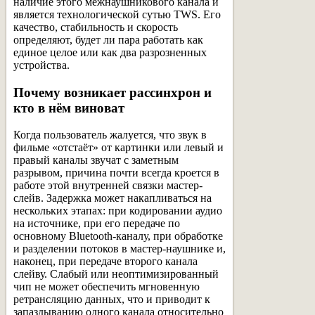
наличие этого межнаушникового канала и
является технологической сутью TWS. Его
качество, стабильность и скорость
определяют, будет ли пара работать как
единое целое или как два разрозненных
устройства.
Почему возникает рассинхрон и
кто в нём виноват
Когда пользователь жалуется, что звук в
фильме «отстаёт» от картинки или левый и
правый каналы звучат с заметным
разрывом, причина почти всегда кроется в
работе этой внутренней связки мастер-
слейв. Задержка может накапливаться на
нескольких этапах: при кодировании аудио
на источнике, при его передаче по
основному Bluetooth-каналу, при обработке
и разделении потоков в мастер-наушнике и,
наконец, при передаче второго канала
слейву. Слабый или неоптимизированный
чип не может обеспечить мгновенную
ретрансляцию данных, что и приводит к
запаздыванию одного канала относительно