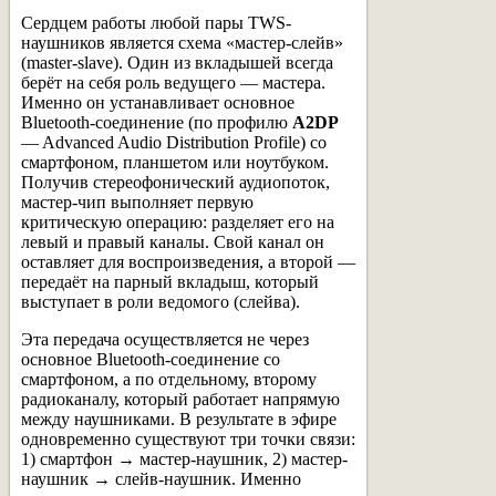
Сердцем работы любой пары TWS-
наушников является схема «мастер-слейв»
(master-slave). Один из вкладышей всегда
берёт на себя роль ведущего — мастера.
Именно он устанавливает основное
Bluetooth-соединение (по профилю
A2DP
— Advanced Audio Distribution Profile) со
смартфоном, планшетом или ноутбуком.
Получив стереофонический аудиопоток,
мастер-чип выполняет первую
критическую операцию: разделяет его на
левый и правый каналы. Свой канал он
оставляет для воспроизведения, а второй —
передаёт на парный вкладыш, который
выступает в роли ведомого (слейва).
Эта передача осуществляется не через
основное Bluetooth-соединение со
смартфоном, а по отдельному, второму
радиоканалу, который работает напрямую
между наушниками. В результате в эфире
одновременно существуют три точки связи:
1) смартфон → мастер-наушник, 2) мастер-
наушник → слейв-наушник. Именно