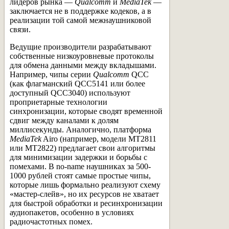
лидеров рынка —
Qualcomm
и
MediaTek
—
заключается не в поддержке кодеков, а в
реализации той самой межнаушниковой
связи.
Ведущие производители разрабатывают
собственные низкоуровневые протоколы
для обмена данными между вкладышами.
Например, чипы серии
Qualcomm
QCC
(как флагманский QCC5141 или более
доступный QCC3040) используют
проприетарные технологии
синхронизации, которые сводят временной
сдвиг между каналами к долям
миллисекунды. Аналогично, платформа
MediaTek
Airo (например, модели MT2811
или MT2822) предлагает свои алгоритмы
для минимизации задержки и борьбы с
помехами. В no-name наушниках за 500-
1000 рублей стоят самые простые чипы,
которые лишь формально реализуют схему
«мастер-слейв», но их ресурсов не хватает
для быстрой обработки и ресинхронизации
аудиопакетов, особенно в условиях
радиочастотных помех.