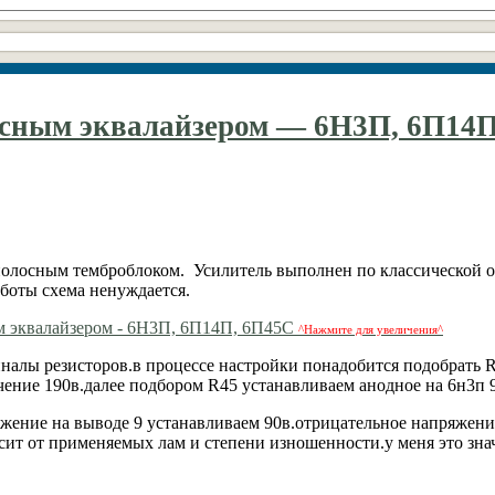
осным эквалайзером — 6Н3П, 6П14П
полосным темброблоком. Усилитель выполнен по классической 
аботы схема ненуждается.
^Нажмите для увеличения^
налы резисторов.в процессе настройки понадобится подобрать 
чение 190в.далее подбором R45 устанавливаем анодное на 6н3п 
жение на выводе 9 устанавливаем 90в.отрицательное напряжени
исит от применяемых лам и степени изношенности.у меня это зна