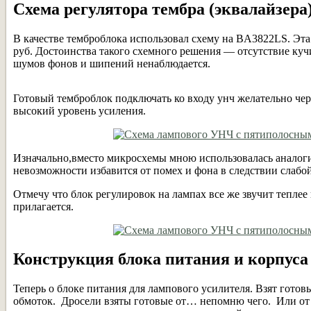
Схема регулятора тембра (эквалайзера
В качестве темброблока использовал схему на BA3822LS. Эта
руб. Достоинства такого схемного решения — отсутствие куч
шумов фонов и шипений ненаблюдается.
Готовый темброблок подключать ко входу унч желательно чер
высокий уровень усиления.
Изначально,вместо микросхемы мною использовалась аналогичн
невозможности избавится от помех и фона в следствии слабой
Отмечу что блок регулировок на лампах все же звучит теплее 
прилагается.
Конструкция блока питания и корпуса
Теперь о блоке питания для лампового усилителя. Взят гото
обмоток. Дросели взяты готовые от… непомню чего. Или от ч