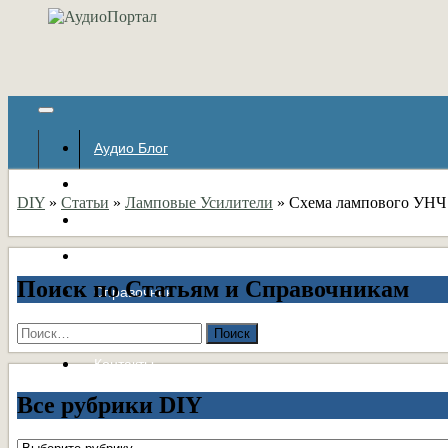
Аудио Блог
Популярное
DIY
»
Статьи
»
Ламповые Усилители
»
Схема лампового УНЧ
Авторские страницы
Статьи
Поиск по Статьям и Справочникам
Справочник
Форумы
Найти:
Контакты
Все рубрики DIY
Все