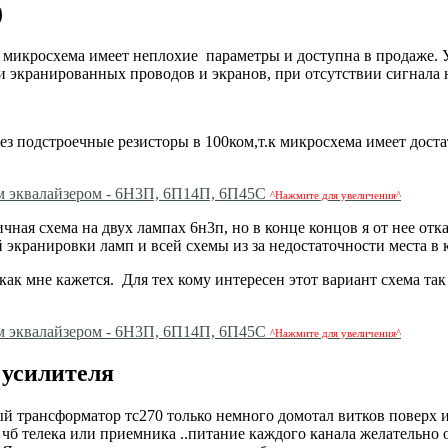
)
 микросхема имеет неплохие параметры и доступна в продаже. У
и экранированных проводов и экранов, при отсутствии сигнала
ез подстроечные резисторы в 100ком,т.к микросхема имеет дост
^Нажмите для увеличения^
ая схема на двух лампах 6н3п, но в конце концов я от нее отка
 экранировки ламп и всей схемы из за недостаточности места в 
как мне кажется. Для тех кому интересен этот вариант схема так
^Нажмите для увеличения^
 усилителя
вый трансформатор тс270 только немного домотал витков поверх
б телека или приемника ..питание каждого канала желательно 