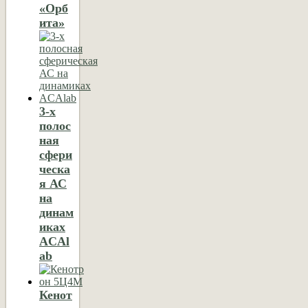
«Орб
ита»
3-х
полос
ная
сфери
ческа
я АС
на
динам
иках
ACAl
ab
Кенот