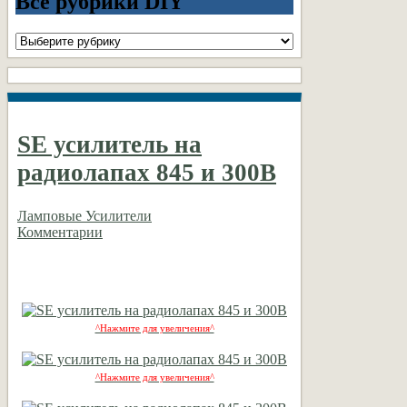
Все рубрики DIY
Все
рубрики
DIY
SE усилитель на
радиолапах 845 и 300B
Ламповые Усилители
Комментарии
^Нажмите для увеличения^
^Нажмите для увеличения^