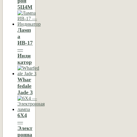
рон
5Ц4М
Ламп
а
ИВ-17
—
Инди
катор
Whar
fedale
Jade 3
6X4
—
Элект
ронна