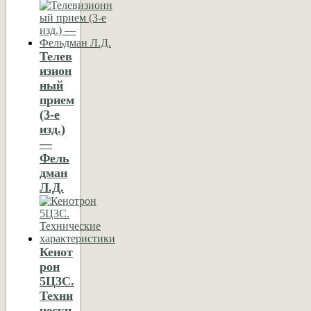
Телев
изион
ный
прием
(3-е
изд.)
—
Фель
дман
Л.Д.
Кенот
рон
5Ц3С.
Техни
чески