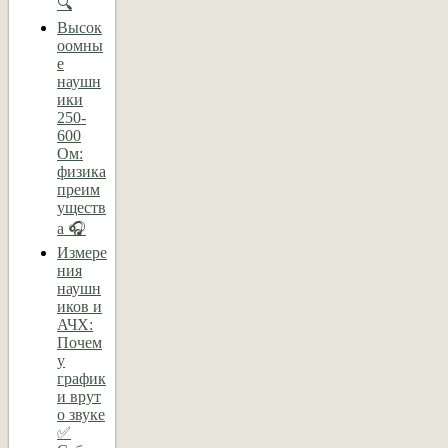
🔍
Высок
оомны
е
наушн
ики
250-
600
Ом:
физика
преим
уществ
а 🎧
Измере
ния
наушн
иков и
АЧХ:
Почем
у
график
и врут
о звуке
✅