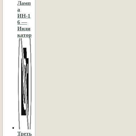
Ламп
а
ИН-1
6 —
Инди
катор
Треть