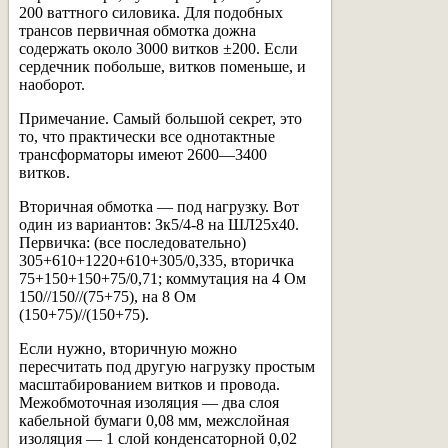
200 ваттного силовика. Для подобных
трансов первичная обмотка дожна
содержать около 3000 витков ±200. Если
сердечник побольше, витков поменьше, и
наоборот.
Примечание. Самый большой секрет, это
то, что практически все однотактные
трансформаторы имеют 2600—3400
витков.
Вторичная обмотка — под нагрузку. Вот
один из вариантов: Зк5/4-8 на ШЛ25х40.
Первичка: (все последовательно)
305+610+1220+610+305/0,335, вторичка
75+150+150+75/0,71; коммутация на 4 Ом
150//150//(75+75), на 8 Ом
(150+75)//(150+75).
Если нужно, вторичную можно
пересчитать под другую нагрузку простым
масштабированием витков и провода.
Межобмоточная изоляция — два слоя
кабельной бумаги 0,08 мм, межслойная
изоляция — 1 слой конденсаторной 0,02