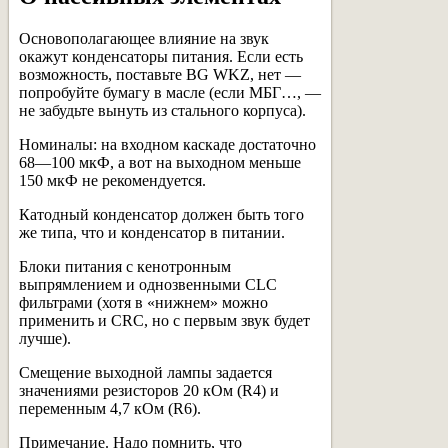
Основополагающее влияние на звук
окажут конденсаторы питания. Если есть
возможность, поставьте BG WKZ, нет —
попробуйте бумагу в масле (если МБГ…, —
не забудьте вынуть из стального корпуса).
Номиналы: на входном каскаде достаточно
68—100 мкФ, а вот на выходном меньше
150 мкФ не рекомендуется.
Катодный конденсатор должен быть того
же типа, что и конденсатор в питании.
Блоки питания с кенотронным
выпрямлением и однозвенными CLC
фильтрами (хотя в «нижнем» можно
применить и CRC, но с первым звук будет
лучше).
Смещение выходной лампы задается
значениями резисторов 20 кОм (R4) и
переменным 4,7 кОм (R6).
Примечание. Надо помнить, что