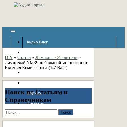
Аудио Блог
Популярное
DIY
»
Статьи
»
Ламповые Усилители
»
Ламповый УМЗЧ небольшой мощности от
Авторские страницы
Евгения Комиссарова (5-7 Ватт)
Статьи
Справочник
Поиск по Статьям и
Форумы
Справочникам
Контакты
Найти: