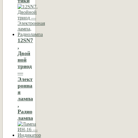
тики
12SN7
,
Двой
ной
триод
—
Элект
ронна
я
лампа
,
Радио
лампа