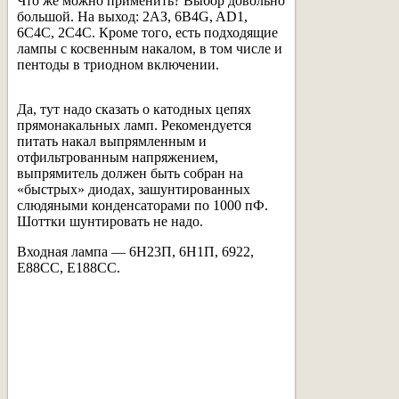
Что же можно применить? Выбор довольно
большой. На выход: 2АЗ, 6B4G, AD1,
6С4С, 2С4С. Кроме того, есть подходящие
лампы с косвенным накалом, в том числе и
пентоды в триодном включении.
Да, тут надо сказать о катодных цепях
прямонакальных ламп. Рекомендуется
питать накал выпрямленным и
отфильтрованным напряжением,
выпрямитель должен быть собран на
«быстрых» диодах, зашунтированных
слюдяными конденсаторами по 1000 пФ.
Шоттки шунтировать не надо.
Входная лампа — 6Н23П, 6Н1П, 6922,
Е88СС, Е188СС.