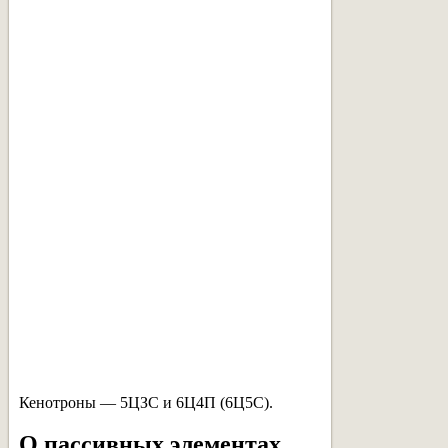
Кенотроны — 5ЦЗС и 6Ц4П (6Ц5С).
О пассивных элементах