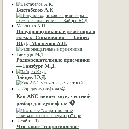
Бектабегов А.К.
Полупроводниковые резисторы в
схемах: Справочник — Зайцев
Ю.Д., Марченко А.Н.
Радиовещательные приемники
— Ганзбург М.Д.
Зайцев Ю.Д.
Как ANC меняет звук: честный
разбор для аудиофила 🎧
Что такое ”сопротивление