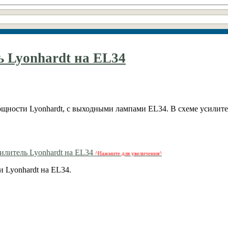
 Lyonhardt на EL34
ощности Lyonhardt, с выходными лампами EL34. В схеме усилит
^Нажмите для увеличения^
 Lyonhardt на EL34.