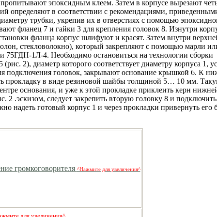
 пропитывают эпоксидным клеем. Затем в корпусе вырезают чет
тий определяют в соответствии с рекомендациями, приведенными 
иаметру трубки, укрепив их в отверстиях с помощью эпоксидног
ют фланец 7 и гайки 3 для крепления головок 8. Изнутри корп
тановки фланца корпус шлифуют и красят. Затем внутри верхне
олон, стекловолокно), который закрепляют с помощью марли или
ки 75ГДН-1Л-4. Необходимо остановиться на технологии сборки
 (рис. 2), диаметр которого соответствует диаметру корпуса 1, 
 для подключения головок, закрывают основание крышкой 6. К ни
ть прокладку в виде резиновой шайбы толщиной 5… 10 мм. Так
ентре основания, и уже к этой прокладке приклеить керн нижне
с. 2 .эскизом, следует закрепить вторую головку 8 и подключить
ужно надеть готовый корпус 1 и через прокладки привернуть его 
^Нажмите для увеличения^
ажмите для увеличения^