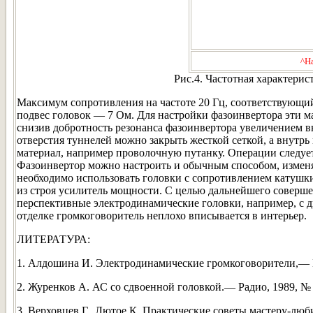
^Н
Рис.4. Частотная характери
Максимум сопротивления на частоте 20 Гц, соответствующий 
подвес головок — 7 Ом. Для настройки фазоинвертора эти м
снизив добротность резонанса фазоинвертора увеличением в
отверстия туннелей можно закрыть жесткой сеткой, а внут
материал, например проволочную путанку. Операции следуе
Фазоинвертор можно настроить и обычным способом, изменя
необходимо использовать головки с сопротивлением катушки
из строя усилитель мощности. С целью дальнейшего соверш
перспективные электродинамические головки, например, с 
отделке громкоговоритель неплохо вписывается в интерьер.
ЛИТЕРАТУРА:
1. Алдошина И. Электродинамические громкоговорители,— М.:
2. Журенков А. АС со сдвоенной головкой.— Радио, 1989, № 
3. Верховцев Г., Лютое К. Практические советы мастеру-люб