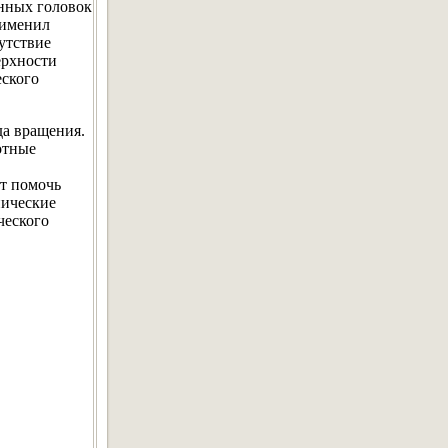
енных головок
рименил
утствие
ерхности
еского
да вращения.
отные
т помочь
нические
ческого