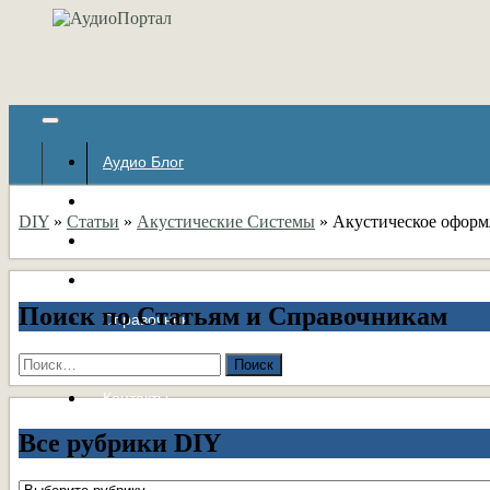
Аудио Блог
Популярное
DIY
»
Статьи
»
Акустические Системы
»
Акустическое оформ
Авторские страницы
Статьи
Поиск по Статьям и Справочникам
Справочник
Форумы
Найти:
Контакты
Все рубрики DIY
Все