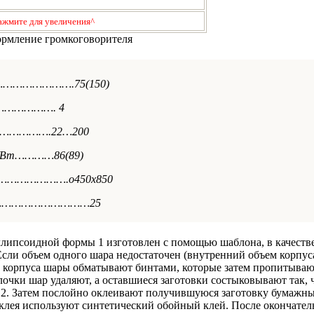
ажмите для увеличения^
ормление громкоговорителя
…………………….75(150)
……………………. 4
………………….22…200
-м/Вт…………86(89)
…………….o450x850
…………………………25
эллипсоидной формы 1 изготовлен с помощью шаблона, в качеств
сли объем одного шара недостаточен (внутренний объем корпус
ии корпуса шары обматывают бинтами, которые затем пропитыва
очки шар удаляют, а оставшиеся заготовки состыковывают так, 
. 2. Затем послойно оклеивают получившуюся заготовку бумажн
 клея используют синтетический обойный клей. После окончател