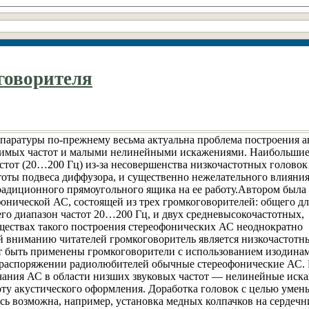
говорителя
паратуры по-прежнему весьма актуальна проблема построения а
димых частот и малыми нелинейными искажениями. Наибольшие
тот (20…200 Гц) из-за несовершенства низкочастотных головок
тоты подвеса диффузора, и существенно нежелательного влияни
радиционного прямоугольного ящика на ее работу.Автором была
онической АС, состоящей из трех громкоговорителей: общего дл
го диапазон частот 20…200 Гц, и двух средневысокочастотных,
ествах такого построения стереофонических АС неоднократно
й вниманию читателей громкоговоритель является низкочастотн
гут быть применены громкоговорители с использованием изодина
 в распоряжении радиолюбителей обычные стереофонические АС.
чания АС в области низших звуковых частот — нелинейные иск
оту акустического оформления. Доработка головок с целью умен
сь возможна, например, установка медных колпачков на сердечн