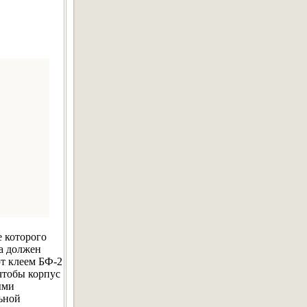
е которого
а должен
ют клеем БФ-2
чтобы корпус
ыми
ьной