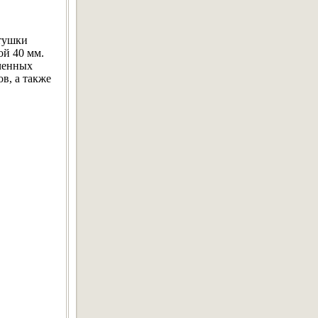
атушки
ой 40 мм.
юченных
в, а также