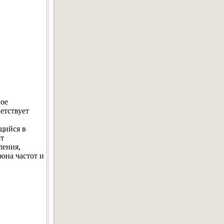
ное
етствует
щийся в
ет
ления,
она частот и