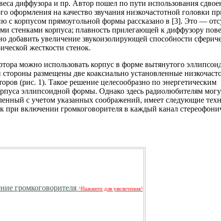
веса диффузора и пр. Автор пошел по пути использования сдво
ого оформления на качество звучания низкочастотной головки п
ию с корпусом прямоугольной формы рассказано в [3]. Это — отс
ми стенками корпуса; плавность прилегающей к диффузору пов
жно добавить увеличение звукоизолирующей способности сферич
ической жесткости стенок.
ртора можно использовать корпус в форме вытянутого эллипсои
ой стороны размещены две коаксиально установленные низкочаст
оров (рис. 1). Такое решение целесообразно по энергетическим
орпуса эллипсоидной формы. Однако здесь радиолюбителям могу
вленный с учетом указанных соображений, имеет следующие тех
ик при включении громкоговорителя в каждый канал стереофони
^Нажмите для увеличения^