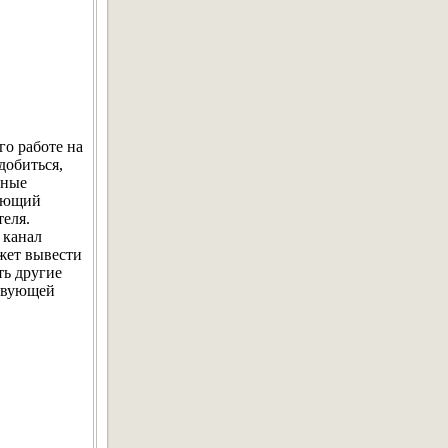
го работе на
добиться,
дные
щающий
еля.
 канал
жет вывести
ть другие
ствующей