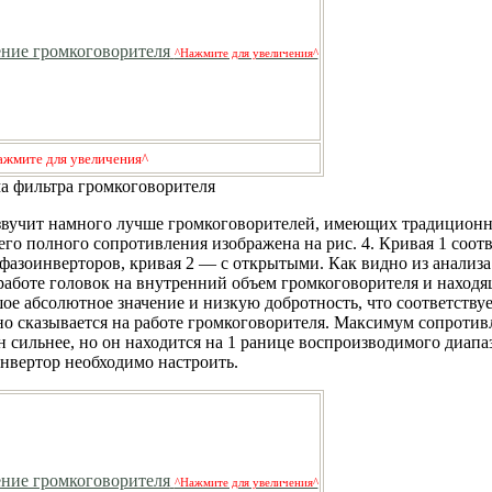
^Нажмите для увеличения^
ажмите для увеличения^
ма фильтра громкоговорителя
звучит намного лучше громкоговорителей, имеющих традицион
его полного сопротивления изображена на рис. 4. Кривая 1 соотв
фазоинверторов, кривая 2 — с открытыми. Как видно из анализа
работе головок на внутренний объем громкоговорителя и находя
ое абсолютное значение и низкую добротность, что соответству
о сказывается на работе громкоговорителя. Максимум сопротив
 сильнее, но он находится на 1 ранице воспроизводимого диапаз
инвертор необходимо настроить.
^Нажмите для увеличения^