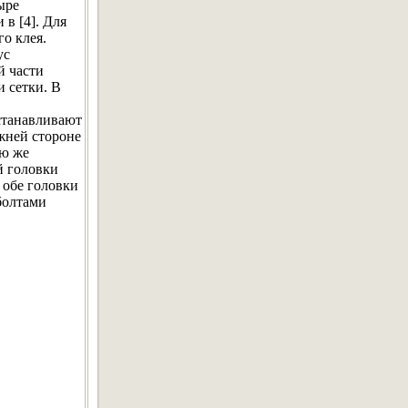
ыре
в [4]. Для
о клея.
ус
й части
 сетки. В
устанавливают
жней стороне
ую же
й головки
 обе головки
болтами