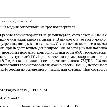
ажмите для увеличения^
стика модуля сопротивления громкоговорителя
работе громкогворителя на фазоинвертор, составляет 20 Ом, а е
аксимумы желательно выравнить. В данном случае этого можно 
нутренних потерь в его туннелях. С этой целью входные и выхо
рь их, при недостаточном демпфировании, ввести рыхлый погло
т проводить поэтапно, контролируя при этом АЧХ громкоговорит
я длину туннелей [51. При включении громкоговорителя в один
 8 Ом, так как параллельное включение головок 75ГДН-1Л-4 мо
енствования громкоговорителя можно ввести ЭМОС, использова
диффузорами из вспененного никеля, или сотовые. При соответ
 Радио и связь, 1989, с. 241.
4, с. 45—47.
ителю.— Л.: Энергоатом-издат, 1988, с. 193—195.