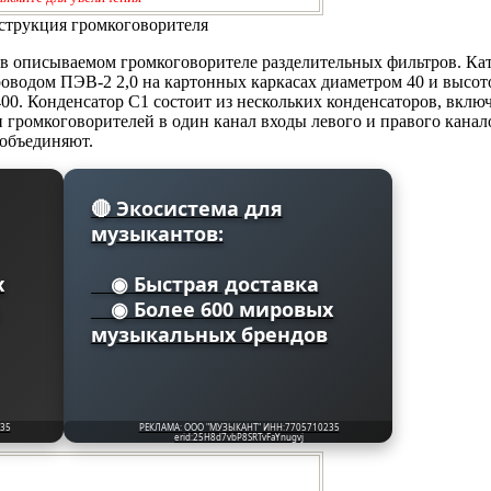
нструкция громкоговорителя
 в описываемом громкоговорителе разделительных фильтров. К
оводом ПЭВ-2 2,0 на картонных каркасах диаметром 40 и высот
00. Конденсатор С1 состоит из нескольких конденсаторов, вкл
громкоговорителей в один канал входы левого и правого канало
 объединяют.
🔴 Экосистема для
музыкантов:
х
◉ Быстрая доставка
◉ Более 600 мировых
музыкальных брендов
35
РЕКЛАМА: ООО "МУЗЫКАНТ" ИНН:7705710235
erid:25H8d7vbP8SRTvFaYnugvj