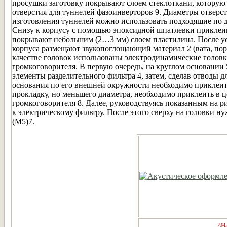
просушки заготовку покрывают слоем стеклоткани, которую
отверстия для туннелей фазоинверторов 9. Диаметры отверс
изготовления туннелей можно использовать подходящие по д
Снизу к корпусу с помощью эпоксидной шпатлевки приклеива
покрывают небольшим (2…3 мм) слоем пластилина. После ус
корпуса размещают звукопоглощающий материал 2 (вата, пор
качестве головок использованы электродинамические голов
громкоговорителя. В первую очередь, на круглом основании 5
элементы разделительного фильтра 4, затем, сделав отводы
основания по его внешней окружности необходимо приклеи
прокладку, но меньшего диаметра, необходимо приклеить в ц
громкоговорителя 8. Далее, руководствуясь показанным на ри
к электрическому фильтру. После этого сверху на головки н
(М5)7.
^Н