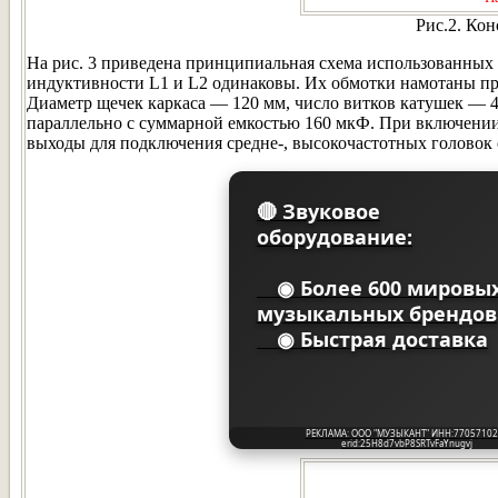
Рис.2. Ко
На рис. 3 приведена принципиальная схема использованных
индуктивности L1 и L2 одинаковы. Их обмотки намотаны пр
Диаметр щечек каркаса — 120 мм, число витков катушек — 4
параллельно с суммарной емкостью 160 мкФ. При включении 
выходы для подключения средне-, высокочастотных головок
🔴 Звуковое
оборудование:
◉ Более 600 мировы
музыкальных брендов
◉ Быстрая доставка
РЕКЛАМА: ООО "МУЗЫКАНТ" ИНН:77057102
erid:25H8d7vbP8SRTvFaYnugvj