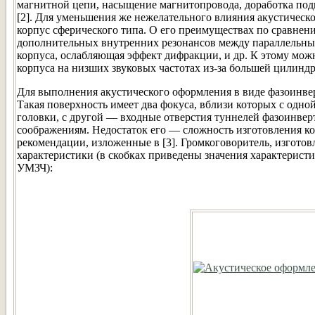
магнитной цепи, насыщение магнитопровода, доработка под
[2]. Для уменьшения же нежелательного влияния акустическ
корпус сферического типа. О его преимуществах по сравнен
дополнительных внутренних резонансов между параллельны
корпуса, ослабляющая эффект дифракции, и др. К этому мо
корпуса на низших звуковых частотах из-за большей цилиндр
Для выполнения акустического оформления в виде фазоинве
Такая поверхность имеет два фокуса, вблизи которых с одн
головки, с другой — входные отверстия туннелей фазоинверт
соображениям. Недостаток его — сложность изготовления к
рекомендации, изложенные в [3]. Громкоговоритель, изгото
характеристики (в скобках приведены значения характерист
УМЗЧ):