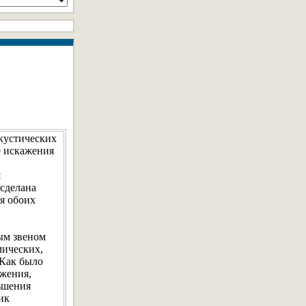
кустических
 искажения
я
 сделана
я обоих
ым звеном
мических,
 Как было
ажения,
ьшения
ик