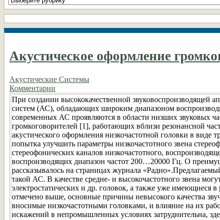
рубрики
DIY
Акустическое оформление громко
Акустические Системы
Комментарии
При создании высококачественной звуковоспроизводящей ап
систем (АС), обладающих широким диапазоном воспроизво
современных АС проявляются в области низших звуковых час
громкоговорителей [1], работающих вблизи резонансной час
акустического оформления низкочастотной головки в виде т
попытка улучшить параметры низкочастотного звена стереоф
стереофонических каналов низкочастотного, воспроизводяще
воспроизводящих диапазон частот 200…20000 Гц. О преимущ
рассказывалось на страницах журнала «Радио».Предлагаемы
такой АС. В качестве средне- и высокочастотного звена мо
электростатических и др. головок, а также уже имеющиеся
отмечено выше, основные причины невысокого качества зву
вносимые низкочастотными головками, и влияние на их раб
искажений в непромышленных условиях затруднительна, зде