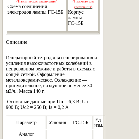
^Нажмите для увеличения^
^Нажмите для
Схема соединения
увеличения^
электродов лампы ГС-15Б
Корпус
лампы
ГС-15Б
Описание
Генераторный тетрод для генерирования и
усиления высокочастотных колебаний в
непрерввном режиме и работы в схемах с
общей сеткой. Оформление —
металлокерамическое. Охлаждение —
принудительное, воздушное не менее 30
м3/ч.. Масса 140 г.
Основные данные при Uн = 6,3 В; Ua =
900 В; Uc2 = 250 В; Ia = 0,2 А
Ед.
Параметр
Условия
ГС-15Б
изм.
Аналог
—
—
—