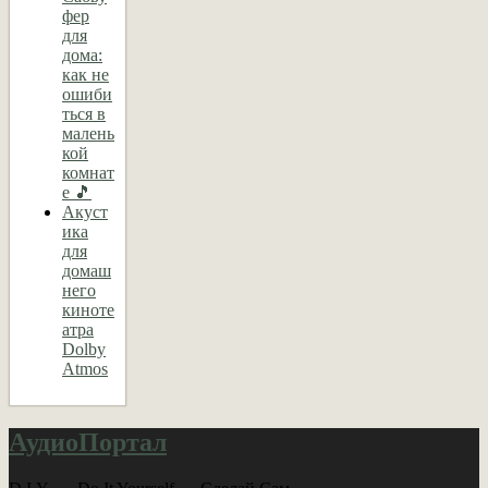
фер
для
дома:
как не
ошиби
ться в
малень
кой
комнат
е 🎵
Акуст
ика
для
домаш
него
киноте
атра
Dolby
Atmos
АудиоПортал