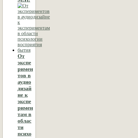
От
экспе
римен
тов в
аудио
дизай
не к
экспе
римен
там в
облас
ти
психо