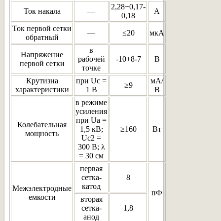
2,28+0,17-
Ток накала
—
А
0,18
Ток первой сетки
—
≤20
мкА
обратный
в
Напряжение
рабочей
-10+8-7
В
первой сетки
точке
Крутизна
при Uc =
мА/
≥9
характеристики
1 В
В
в режиме
усиления
при Ua =
Колебательная
1,5 кВ;
≥160
Вт
мощность
Uc2 =
300 В; λ
= 30 см
первая
сетка-
8
катод
Межэлектродные
пФ
емкости
вторая
сетка-
1,8
анод