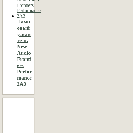
Ламп
овый
усили
тель
New
Audio
Fronti
ers
Perfor
mance
2A3