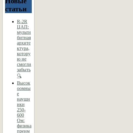
Новые
статьи
R-2R
ЦАП:
мульти
битная
архите
ктура,
котору
ю не
смогли
забыть
🔍
Высок
оомны
е
наушн
ики
250-
600
Ом:
физика
преим