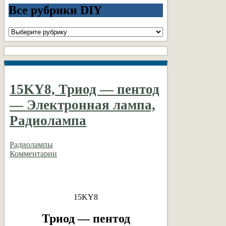
Все рубрики DIY
Все
рубрики
DIY
15KY8, Триод — пентод
— Электронная лампа,
Радиолампа
Радиолампы
Комментарии
15KY8
Триод — пентод