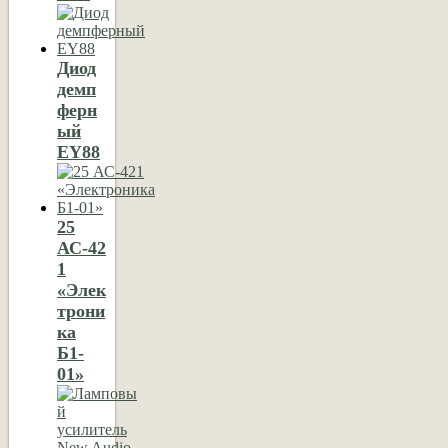
Диод
демп
ферн
ый
EY88
25
АС-42
1
«Элек
трони
ка
Б1-
01»