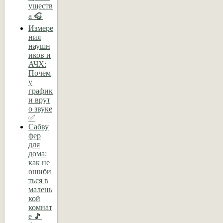
уществ
а 🎧
Измере
ния
наушн
иков и
АЧХ:
Почем
у
график
и врут
о звуке
✅
Сабву
фер
для
дома:
как не
ошиби
ться в
малень
кой
комнат
е 🎵