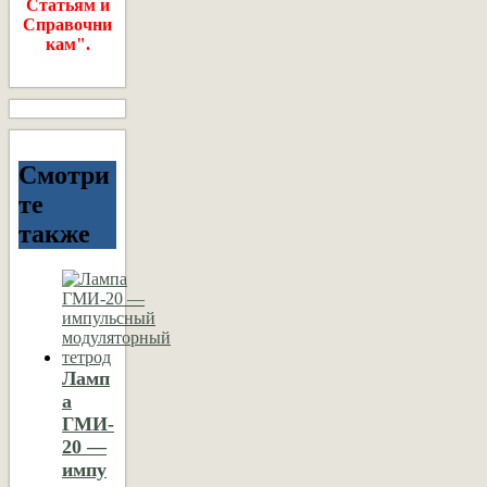
Статьям и
Справочни
кам".
Смотри
те
также
Ламп
а
ГМИ-
20 —
импу