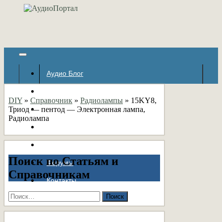
Аудио Блог
Популярное
DIY
»
Справочник
»
Радиолампы
»
15KY8,
Триод — пентод — Электронная лампа,
Авторские страницы
Радиолампа
Статьи
Справочник
Поиск по Статьям и
Форумы
Справочникам
Контакты
Найти: