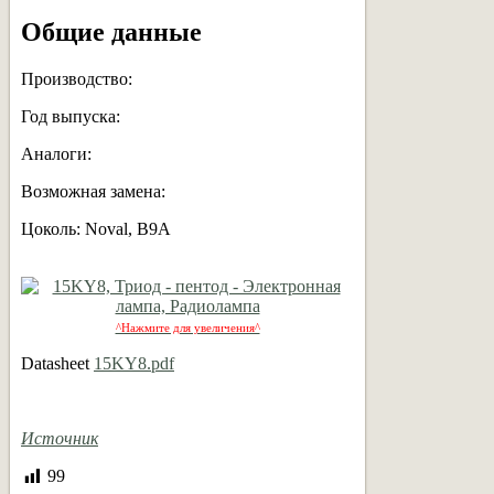
Общие данные
Производство:
Год выпуска:
Аналоги:
Возможная замена:
Цоколь: Noval, B9A
^Нажмите для увеличения^
Datasheet
15KY8.pdf
Источник
99