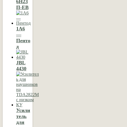
6Н23
П-ЕВ
1A6
—
Пенто
д
JBL
4430
Усили
тель
для