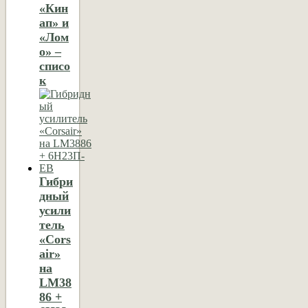
«Кин
ап» и
«Лом
о» –
списо
к
Гибри
дный
усили
тель
«Cors
air»
на
LM38
86 +