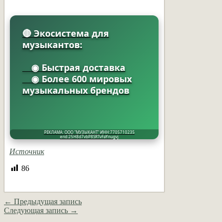
🔴 Экосистема для
музыкантов:
◉ Быстрая доставка
◉ Более 600 мировых
музыкальных брендов
РЕКЛАМА: ООО "МУЗЫКАНТ" ИНН:7705710235
erid:25H8d7vbP8SRTvFaYnugvj
Источник
86
← Предыдущая запись
Следующая запись →