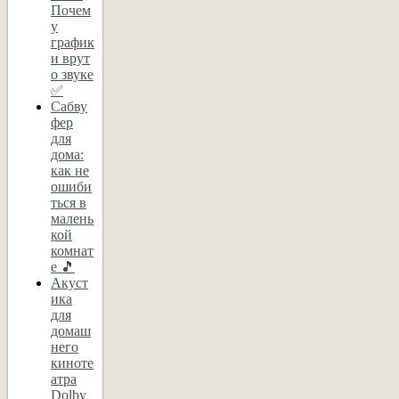
Почем
у
график
и врут
о звуке
✅
Сабву
фер
для
дома:
как не
ошиби
ться в
малень
кой
комнат
е 🎵
Акуст
ика
для
домаш
него
киноте
атра
Dolby