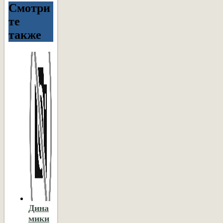
Смотри
те
также
Дина
мики