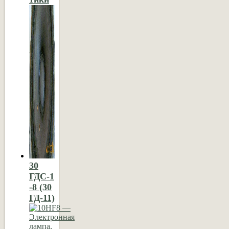
30
ГДС-1
-8 (30
ГД-11)