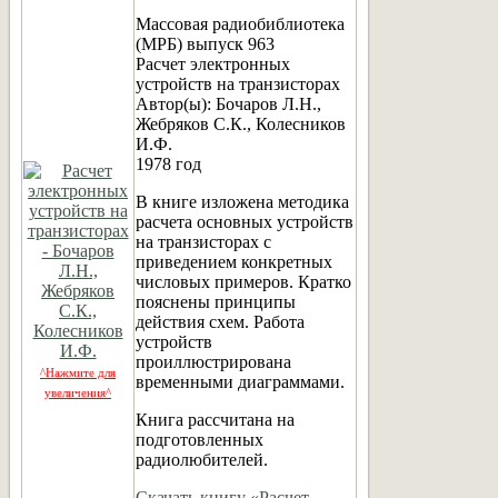
Массовая радиобиблиотека
(МРБ) выпуск 963
Расчет электронных
устройств на транзисторах
Автор(ы): Бочаров Л.Н.,
Жебряков С.К., Колесников
И.Ф.
1978 год
В книге изложена методика
расчета основных устройств
на транзисторах с
приведением конкретных
числовых примеров. Кратко
пояснены принципы
действия схем. Работа
устройств
проиллюстрирована
^Нажмите для
временными диаграммами.
увеличения^
Книга рассчитана на
подготовленных
радиолюбителей.
Скачать книгу «Расчет