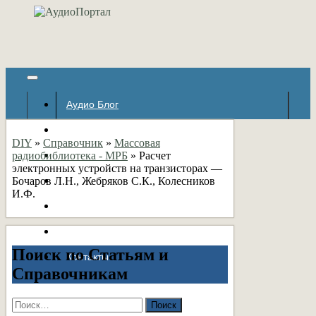
Аудио Блог
Популярное
DIY
»
Справочник
»
Массовая
радиобиблиотека - МРБ
Авторские страницы
»
Расчет
электронных устройств на транзисторах —
Бочаров Л.Н., Жебряков С.К., Колесников
Статьи
И.Ф.
Справочник
Форумы
Поиск по Статьям и
Контакты
Справочникам
Найти: