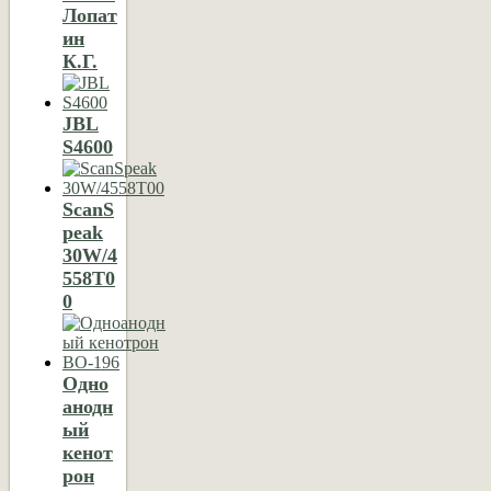
Лопат
ин
К.Г.
JBL
S4600
ScanS
peak
30W/4
558T0
0
Одно
анодн
ый
кенот
рон