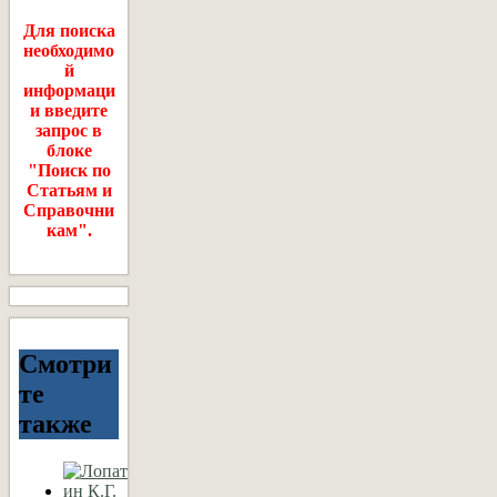
Для поиска
необходимо
й
информаци
и введите
запрос в
блоке
"Поиск по
Статьям и
Справочни
кам".
Смотри
те
также