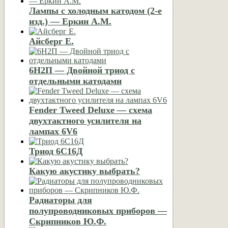
Лампы с холодным катодом (2-е
изд.) — Еркин А.М.
Айсберг Е.
6Н2П — Двойной триод с
отдельными катодами
Fender Tweed Deluxe — схема
двухтактного усилителя на
лампах 6V6
Триод 6С16Д
Какую акустику выбрать?
Радиаторы для
полупроводниковых приборов —
Скрипников Ю.Ф.