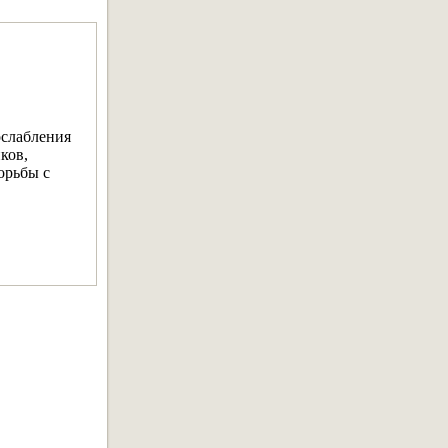
ослабления
ков,
орьбы с