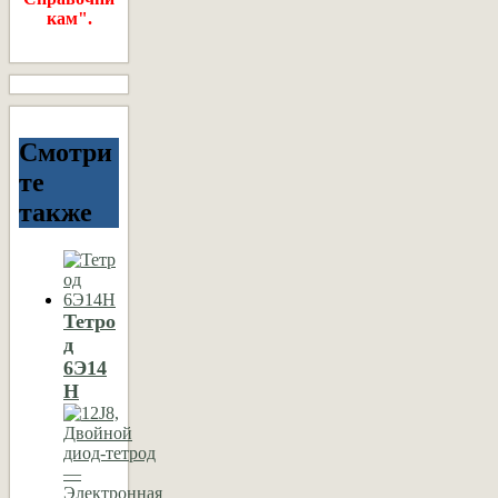
кам".
Смотри
те
также
Тетро
д
6Э14
Н