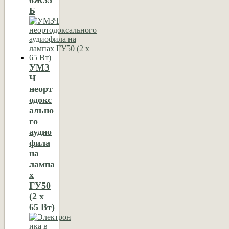
Б
УМЗ
Ч
неорт
одокс
ально
го
аудио
фила
на
лампа
х
ГУ50
(2 х
65 Вт)