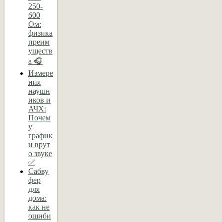
250-
600
Ом:
физика
преим
уществ
а 🎧
Измере
ния
наушн
иков и
АЧХ:
Почем
у
график
и врут
о звуке
✅
Сабву
фер
для
дома:
как не
ошиби