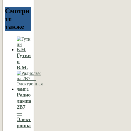
Смотри
те
также
Гутки
н
В.М.
Радио
лампа
2B7
—
Элект
ронна