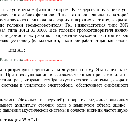
^Нажмите для увеличения^
па с акустическим фазоинвертором. В ее деревянном ящике ус
излучения и блок фильтров. Лицевая сторона ящика, на которо
сти звукового сигнала на средних и верхних частотах, закрыта
е головки громкоговорителя: Гр1 низкочастотная типа 30Г
ная типа 10ГД-35-3000. Все головки громкоговорителя вклю
 синфазности их работы. Напряжение звуковой частоты на к
ляющее полосу (канал) частот, в которой работает данная головк
Вид АС:
^Нажмите для увеличения^
ки прозрачную радиоткань, натянутую на раму. Эта панель кре
к». При прослушивании высококачественных программ или пр
ения регуляторами тембра акустического системы декорат
 системы к усилителю электрофона, обеспечивает синфазност
системы (боковых и верхней) покрыты звукопоглощающи
еньшает амплитуду стоячих волн в замкнутом объеме ящика
о давления акустической системы в области нижних частот звуко
нструкция 35 АС-1: