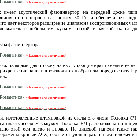
^Нажмите для увеличения^
 имеет акустический фазоинвертор, на передней доске ящи
азоинвертор настроен на частоту 30 Гц и обеспечивает под
, что дает некоторое расширение диапазона воспроизводимых час
 держатель с небольшим куском тонкой и мягкой ткани дл
уба фазоинвертора:
^Нажмите для увеличения^
м: пальцами давят сбоку на выступающие края панели в ее вер
Прикрепление панели производится в обратном порядке снизу. П
лок.
^Нажмите для увеличения^
^Нажмите для увеличения^
^Нажмите для увеличения^
, изготовленные штамповкой из стального листа. Головка СЧ
ым пластмассовым кожухом. Головка НЧ расположена на лице
ьно этой оси влево и вправо. На лицевой панели также на
зображены кривые АЧХ, соответствующие различным положения