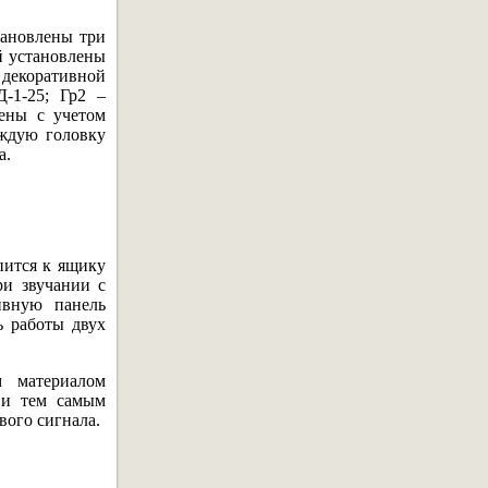
тановлены три
й установлены
 декоративной
Д-1-25; Гр2 –
чены с учетом
аждую головку
а.
пится к ящику
и звучании с
ивную панель
ь работы двух
м материалом
 и тем самым
вого сигнала.