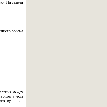
ью. На задней
еннего объема
деления между
воляет учесть
го звучания.