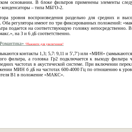
ском основании. В блоке фильтров применены элементы сле
е конденсаторы – типа МБГО-2.
тора уровня воспроизведения раздельно для средних и выс
но. Оба регулятора имеют по три фиксированных положений: «мак
льтра подается на соответствующую головку непосредственно. 
кс.», на 3 и 6 дБ соответственно.
^Нажмите для увеличения^
ются контакты 1,3; 5,7: 9,11 и 5′,7′) или «МИН» (замыкаются 
ового фильтра, а головка Гр2 подключается к выходу фильтра ч
редних частотах в акустической системе. При включении перек
жении МИН б дБ на частотах 600-4000 Гц по отношению к уро
чателя В1 в положение «МАКС».