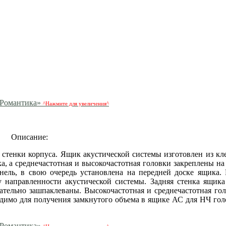
^Нажмите для увеличения^
Описание:
е стенки корпуса. Ящик акустической системы изготовлен из кл
а, а среднечастотная и высокочастотная головки закреплены на
ель, в свою очередь установлена на передней доске ящика.
у направленности акустической системы. Задняя стенка ящика
щательно зашпаклеваны. Высокочастотная и среднечастотная го
димо для получения замкнутого объема в ящике АС для НЧ голо