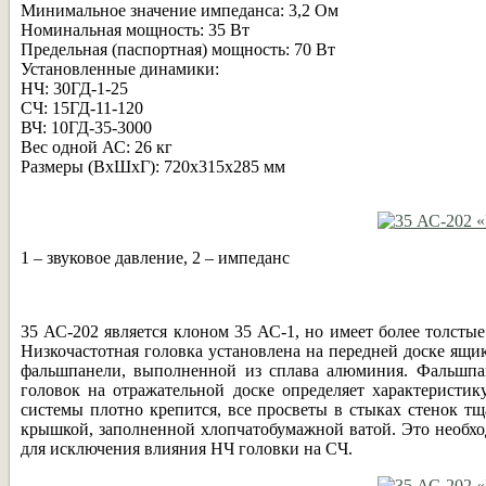
Минимальное значение импеданса: 3,2 Ом
Номинальная мощность: 35 Вт
Предельная (паспортная) мощность: 70 Вт
Установленные динамики:
НЧ: 30ГД-1-25
СЧ: 15ГД-11-120
ВЧ: 10ГД-35-3000
Вес одной АС: 26 кг
Размеры (ВхШхГ): 720х315х285 мм
1 – звуковое давление, 2 – импеданс
35 АС-202 является клоном 35 АС-1, но имеет более толсты
Низкочастотная головка установлена на передней доске ящик
фальшпанели, выполненной из сплава алюминия. Фальшпан
головок на отражательной доске определяет характеристик
системы плотно крепится, все просветы в стыках стенок т
крышкой, заполненной хлопчатобумажной ватой. Это необхо
для исключения влияния НЧ головки на СЧ.