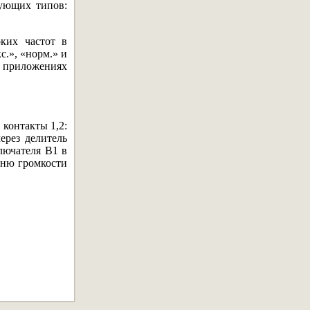
дующих типов:
оких частот в
с.», «норм.» и
В приложениях
контакты 1,2:
ерез делитель
лючателя В1 в
вню громкости