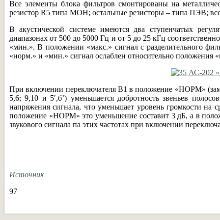
Все элементы блока фильтров смонтированы на металличе
резистор R5 типа МОН; остальные резисторы – типа ПЭВ; вс
В акустической системе имеются два ступенчатых регуля
диапазонах от 500 до 5000 Гц и от 5 до 25 кГц соответствен
«мин.». В положении «макс.» сигнал с разделительного фи
«норм.» и «мин.» сигнал ослаблен относительно положения «ма
При включении переключателя В1 в положение «НОРМ» (замыка
5,6; 9,10 и 5′,б’) уменьшается добротность звеньев полос
напряжения сигнала, что уменьшает уровень громкости на с
положение «НОРМ» это уменьшение составит 3 дБ, а в поло
звукового сигнала па этих частотах при включении переклю
Источник
97