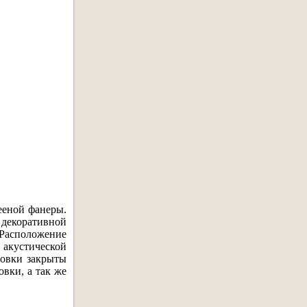
ееной фанеры.
 декоративной
 Расположение
 акустической
ловки закрыты
вки, а так же