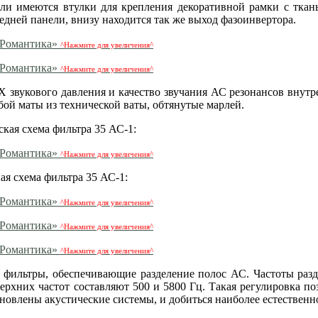
ели имеются втулки для крепления декоративной рамки с ткан
редней панели, внизу находится так же выход фазоинвертора.
^Нажмите для увеличения^
^Нажмите для увеличения^
 звукового давления и качество звучания АС резонансов внутр
бой маты из технической ваты, обтянутые марлей.
кая схема фильтра 35 АС-1:
^Нажмите для увеличения^
я схема фильтра 35 АС-1:
^Нажмите для увеличения^
^Нажмите для увеличения^
^Нажмите для увеличения^
 фильтры, обеспечивающие разделение полос АС. Частоты раз
рхних частот составляют 500 и 5800 Гц. Такая регулировка поз
овлены акустические системы, и добиться наиболее естественно