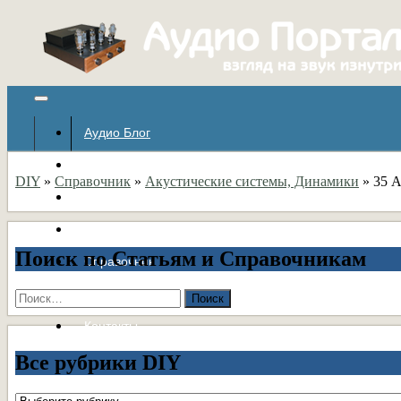
Аудио Блог
Популярное
DIY
»
Справочник
»
Акустические системы, Динамики
»
35 
Авторские страницы
Статьи
Поиск по Статьям и Справочникам
Справочник
Форумы
Найти:
Контакты
Все рубрики DIY
Все