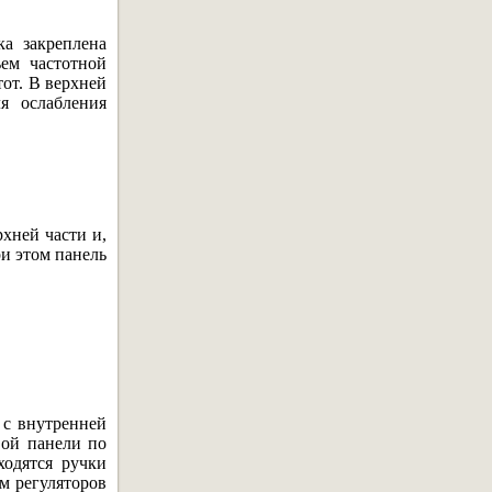
ка закреплена
ъем частотной
тот. В верхней
я ослабления
хней части и,
ри этом панель
 с внутренней
вой панели по
ходятся ручки
м регуляторов