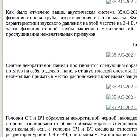
Как было отмечено выше, акустическая система 35АС-202
фазоинверторная труба, изготовленная из пластмассы. Ф
характеристики звукового давления на этой частоте на 3-4 Б
части фазоинверторной трубы закреплен металлический
прослушивания нежелательных призвуков.
Тр
Снятие декоративной панели производится следующим образо
потянув на себя, отделяют панель от акустической системы. 
необходимо прижать в местах расположения крепежных заще
Головки СЧ и ВЧ обрамлены декоративной черной накладкой
стороны изолирована от общего объема корпуса специальн
вертикальной оси, а головки СЧ и ВЧ смещены относител
регуляторов уровня СЧ и ВЧ, с шильдиком. На шильдике и