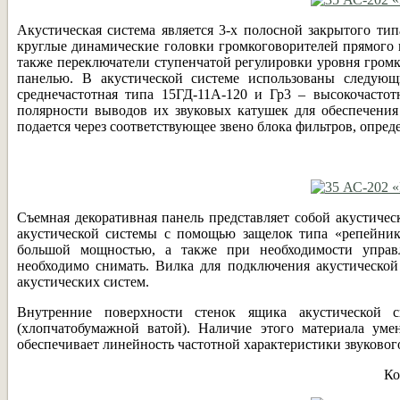
Акустическая система является 3-х полосной закрытого ти
круглые динамические головки громкоговорителей прямого 
также переключатели ступенчатой регулировки уровня громко
панелью. В акустической системе использованы следующи
среднечастотная типа 15ГД-11А-120 и Гр3 – высокочастот
полярности выводов их звуковых катушек для обеспечения
подается через соответствующее звено блока фильтров, опреде
Съемная декоративная панель представляет собой акустичес
акустической системы с помощью защелок типа «репейни
большой мощностью, а также при необходимости управл
необходимо снимать. Вилка для подключения акустической
акустических систем.
Внутренние поверхности стенок ящика акустической 
(хлопчатобумажной ватой). Наличие этого материала ум
обеспечивает линейность частотной характеристики звуковог
Ко