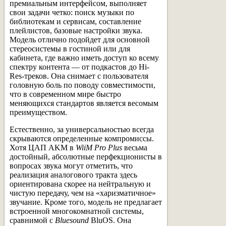
премиальным интерфейсом, выполняет
свои задачи четко: поиск музыки по
библиотекам и сервисам, составление
плейлистов, базовые настройки звука.
Модель отлично подойдет для основной
стереосистемы в гостиной или для
кабинета, где важно иметь доступ ко всему
спектру контента — от подкастов до Hi-
Res-треков. Она снимает с пользователя
головную боль по поводу совместимости,
что в современном мире быстро
меняющихся стандартов является весомым
преимуществом.
Естественно, за универсальностью всегда
скрываются определенные компромиссы.
Хотя ЦАП AKM в
WiiM Pro Plus
весьма
достойный, абсолютные перфекционисты в
вопросах звука могут отметить, что
реализация аналогового тракта здесь
ориентирована скорее на нейтральную и
чистую передачу, чем на «харизматичное»
звучание. Кроме того, модель не предлагает
встроенной многокомнатной системы,
сравнимой с
Bluesound
BluOS. Она