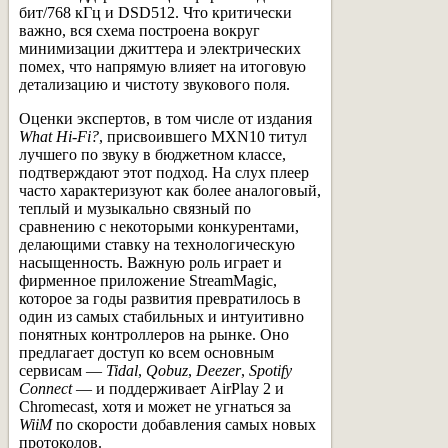
бит/768 кГц и DSD512. Что критически
важно, вся схема построена вокруг
минимизации джиттера и электрических
помех, что напрямую влияет на итоговую
детализацию и чистоту звукового поля.
Оценки экспертов, в том числе от издания
What Hi-Fi?
, присвоившего MXN10 титул
лучшего по звуку в бюджетном классе,
подтверждают этот подход. На слух плеер
часто характеризуют как более аналоговый,
теплый и музыкально связный по
сравнению с некоторыми конкурентами,
делающими ставку на технологическую
насыщенность. Важную роль играет и
фирменное приложение StreamMagic,
которое за годы развития превратилось в
один из самых стабильных и интуитивно
понятных контроллеров на рынке. Оно
предлагает доступ ко всем основным
сервисам —
Tidal
,
Qobuz
,
Deezer
,
Spotify
Connect
— и поддерживает AirPlay 2 и
Chromecast, хотя и может не угнаться за
WiiM
по скорости добавления самых новых
протоколов.