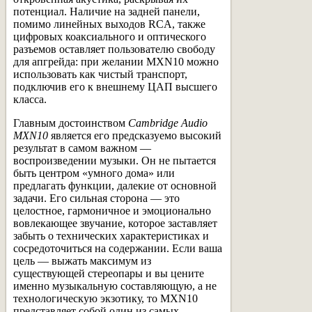
потенциал. Наличие на задней панели,
помимо линейных выходов RCA, также
цифровых коаксиального и оптического
разъемов оставляет пользователю свободу
для апгрейда: при желании MXN10 можно
использовать как чистый транспорт,
подключив его к внешнему ЦАП высшего
класса.
Главным достоинством
Cambridge Audio
MXN10
является его предсказуемо высокий
результат в самом важном —
воспроизведении музыки. Он не пытается
быть центром «умного дома» или
предлагать функции, далекие от основной
задачи. Его сильная сторона — это
целостное, гармоничное и эмоционально
вовлекающее звучание, которое заставляет
забыть о технических характеристиках и
сосредоточиться на содержании. Если ваша
цель — выжать максимум из
существующей стереопары и вы цените
именно музыкальную составляющую, а не
технологическую экзотику, то MXN10
представляет собой один из самых