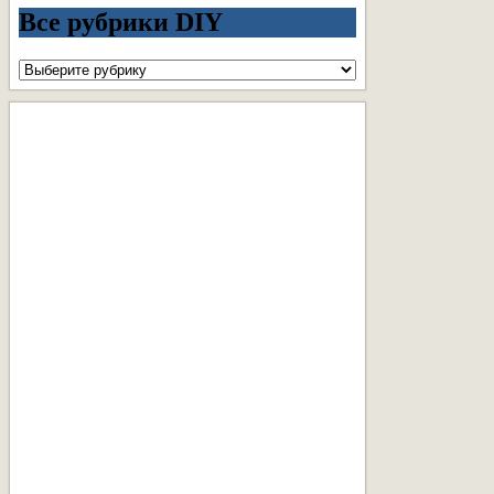
Все рубрики DIY
Все
рубрики
DIY