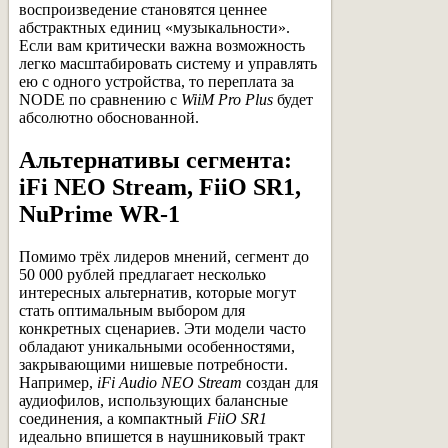
воспроизведение становятся ценнее
абстрактных единиц «музыкальности».
Если вам критически важна возможность
легко масштабировать систему и управлять
ею с одного устройства, то переплата за
NODE по сравнению с
WiiM Pro Plus
будет
абсолютно обоснованной.
Альтернативы сегмента:
iFi NEO Stream, FiiO SR1,
NuPrime WR-1
Помимо трёх лидеров мнений, сегмент до
50 000 рублей предлагает несколько
интересных альтернатив, которые могут
стать оптимальным выбором для
конкретных сценариев. Эти модели часто
обладают уникальными особенностями,
закрывающими нишевые потребности.
Например,
iFi Audio NEO Stream
создан для
аудиофилов, использующих балансные
соединения, а компактный
FiiO SR1
идеально впишется в наушниковый тракт