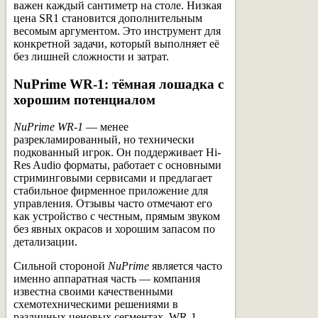
важен каждый сантиметр на столе. Низкая
цена SR1 становится дополнительным
весомым аргументом. Это инструмент для
конкретной задачи, который выполняет её
без лишней сложности и затрат.
NuPrime WR-1: тёмная лошадка с
хорошим потенциалом
NuPrime WR-1
— менее
разрекламированный, но технически
подкованный игрок. Он поддерживает Hi-
Res Audio форматы, работает с основными
стриминговыми сервисами и предлагает
стабильное фирменное приложение для
управления. Отзывы часто отмечают его
как устройство с честным, прямым звуком
без явных окрасов и хорошим запасом по
детализации.
Сильной стороной
NuPrime
является часто
именно аппаратная часть — компания
известна своими качественными
схемотехническими решениями в
различных ценовых сегментах. WR-1