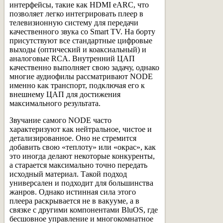
интерфейсы, такие как HDMI eARC, что
позволяет легко интегрировать плеер в
телевизионную систему для передачи
качественного звука со Smart TV. На борту
присутствуют все стандартные цифровые
выходы (оптический и коаксиальный) и
аналоговые RCA. Внутренний ЦАП
качественно выполняет свою задачу, однако
многие аудиофилы рассматривают NODE
именно как транспорт, подключая его к
внешнему ЦАП для достижения
максимального результата.
Звучание самого NODE часто
характеризуют как нейтральное, чистое и
детализированное. Оно не стремится
добавить свою «теплоту» или «окрас», как
это иногда делают некоторые конкуренты,
а старается максимально точно передать
исходный материал. Такой подход
универсален и подходит для большинства
жанров. Однако истинная сила этого
плеера раскрывается не в вакууме, а в
связке с другими компонентами BluOS, где
бесшовное управление и многокомнатное