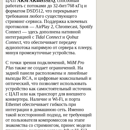
ЦАП
AKM AK4493SEQ
, способный
работать с потоками до 32-бит/768 кГц и
форматом DSD512, что перекрывает
требования любого существующего
стриминг-сервиса. Поддержка ключевых
протоколов — AirPlay 2, Chromecast, Spotify
Connect — здесь дополнена нативной
интеграцией с
Tidal Connect
и
Qobuz
Connect
, что обеспечивает передачу
аудиопотока напрямую от сервера к плееру,
минуя промежуточные устройства.
С точки зрения подключений,
WiiM Pro
Plus
также не создает ограничений. На
задней панели расположены и линейные
выходы RCA, и цифровые коаксиальный и
оптический, что позволяет использовать
устройство как самостоятельный источник
с ЦАП или как транспорт для внешнего
конвертера. Наличие и Wi-Fi, и порта
Ethernet обеспечивает гибкость при
интеграции в домашнюю сеть. Именно
такой всесторонний подход, не требующий
от пользователя компромиссов на этапе
знакомства со стримингом, принес модели