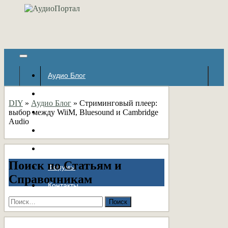
Аудио Блог
Популярное
DIY
»
Аудио Блог
»
Стриминговый плеер:
выбор между WiiM, Bluesound и Cambridge
Авторские страницы
Audio
Статьи
Справочник
Поиск по Статьям и
Форумы
Справочникам
Контакты
Найти: