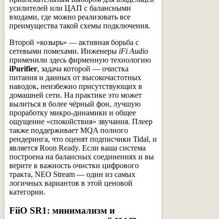
усилителей или ЦАП с балансными
входами, где можно реализовать все
преимущества такой схемы подключения.
Второй «козырь» — активная борьба с
сетевыми помехами. Инженеры
iFi Audio
применили здесь фирменную технологию
iPurifier
, задача которой — очистка
питания и данных от высокочастотных
наводок, неизбежно присутствующих в
домашней сети. На практике это может
вылиться в более чёрный фон, лучшую
проработку микро-динамики и общее
ощущение «спокойствия» звучания. Плеер
также поддерживает MQA полного
рендеринга, что оценят подписчики Tidal, и
является Roon Ready. Если ваша система
построена на балансных соединениях и вы
верите в важность очистки цифрового
тракта, NEO Stream — один из самых
логичных вариантов в этой ценовой
категории.
FiiO SR1: минимализм и