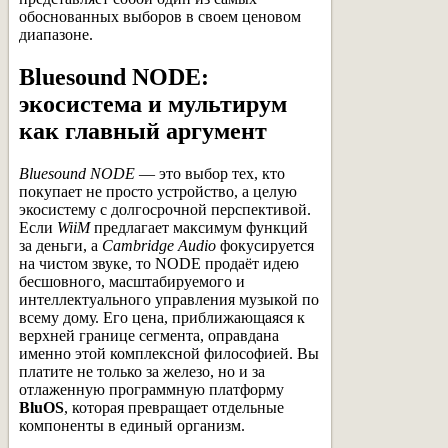
обоснованных выборов в своем ценовом
диапазоне.
Bluesound NODE:
экосистема и мультирум
как главный аргумент
Bluesound NODE
— это выбор тех, кто
покупает не просто устройство, а целую
экосистему с долгосрочной перспективой.
Если
WiiM
предлагает максимум функций
за деньги, а
Cambridge Audio
фокусируется
на чистом звуке, то NODE продаёт идею
бесшовного, масштабируемого и
интеллектуального управления музыкой по
всему дому. Его цена, приближающаяся к
верхней границе сегмента, оправдана
именно этой комплексной философией. Вы
платите не только за железо, но и за
отлаженную программную платформу
BluOS
, которая превращает отдельные
компоненты в единый организм.