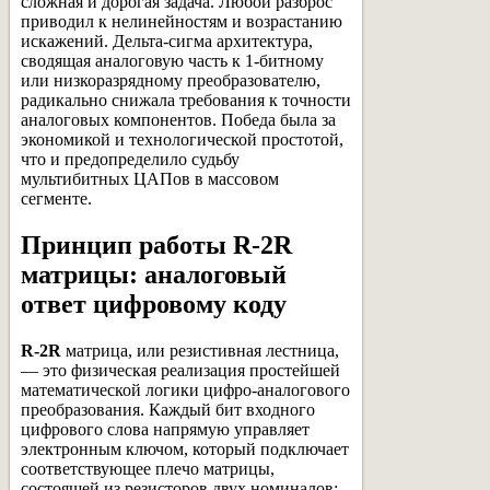
сложная и дорогая задача. Любой разброс
приводил к нелинейностям и возрастанию
искажений. Дельта-сигма архитектура,
сводящая аналоговую часть к 1-битному
или низкоразрядному преобразователю,
радикально снижала требования к точности
аналоговых компонентов. Победа была за
экономикой и технологической простотой,
что и предопределило судьбу
мультибитных ЦАПов в массовом
сегменте.
Принцип работы R-2R
матрицы: аналоговый
ответ цифровому коду
R-2R
матрица, или резистивная лестница,
— это физическая реализация простейшей
математической логики цифро-аналогового
преобразования. Каждый бит входного
цифрового слова напрямую управляет
электронным ключом, который подключает
соответствующее плечо матрицы,
состоящей из резисторов двух номиналов: