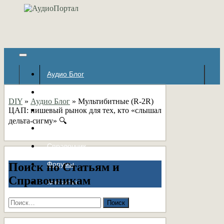
Аудио Блог
Популярное
DIY
»
Аудио Блог
»
Мультибитные (R-2R)
ЦАП: нишевый рынок для тех, кто «слышал
Авторские страницы
дельта-сигму» 🔍
Статьи
Справочник
Форумы
Поиск по Статьям и
Справочникам
Контакты
Найти: