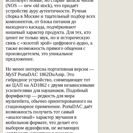
использует новые, но старые запасы чипов
(NOS — new old stock), что придаёт
устройству ауру аутентичности. Ручная
сборка в Москве и тщательный подбор всех
компонентов, от блока питания до
выходного каскада, подчёркивают
нишевый характер продукта. Для тех, кто
ценит не только звук, но и историческую
связь с «золотой эрой» цифрового аудио, а
также возможность прямого общения с
производителем, это уникальное
предложение.
Не менее интересна портативная версия —
MyST
PortaDAC 1862DuAmp. Это
гибридное устройство, совмещающее тот
же ЦАП на AD1862 с двумя независимыми
усилителями для наушников. Подобный
формфактор — редкость для мира
мультибита, обычно ориентированного на
стационарное применение. PortaDAC даёт
возможность получить тот самый
«аналоговый» характер звучания в
мобильном формате, что делает его
выбором аудиофилов, не желающих