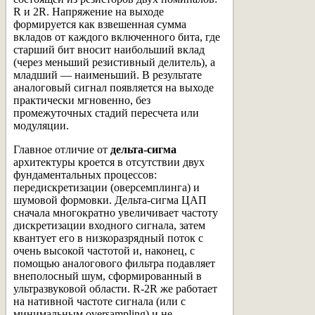
R и 2R. Напряжение на выходе
формируется как взвешенная сумма
вкладов от каждого включенного бита, где
старший бит вносит наибольший вклад
(через меньший резистивный делитель), а
младший — наименьший. В результате
аналоговый сигнал появляется на выходе
практически мгновенно, без
промежуточных стадий пересчета или
модуляции.
Главное отличие от
дельта-сигма
архитектуры кроется в отсутствии двух
фундаментальных процессов:
передискретизации (оверсемплинга) и
шумовой формовки. Дельта-сигма ЦАП
сначала многократно увеличивает частоту
дискретизации входного сигнала, затем
квантует его в низкоразрядный поток с
очень высокой частотой и, наконец, с
помощью аналогового фильтра подавляет
внеполосный шум, сформированный в
ультразвуковой области. R-2R же работает
на нативной частоте сигнала (или с
минимальным oversampling) и не