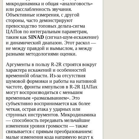
микродинамика и общая «аналоговость»
или расслабленность звучания.
Объективные измерения, с другой
стороны, часто демонстрируют
превосходство топовых дельта-сигма
ЦАПов по интегральным параметрам,
таким как
SINAD
(сигнал-шум-искажение)
и динамический диапазон. Этот раскол —
не между правдой и вымыслом, а между
разными методологиями оценки.
Аргументы в пользу R-2R строятся вокруг
характера искажений и особенностей
временнóй области. Из-за отсутствия
шумовой формовки и работы на нативной
частоте, фронты импульсов в R-2R ЦАПах
могут воспроизводиться с меньшим
временным «размазыванием». Это
субъективно воспринимается как более
четкая, острая атака у ударных или
струнных инструментов. Микродинамика
— способность передавать мельчайшие
изменения уровня громкости — также
связывается с прямым преобразованием:
малые изменения кода напрямую ведут к