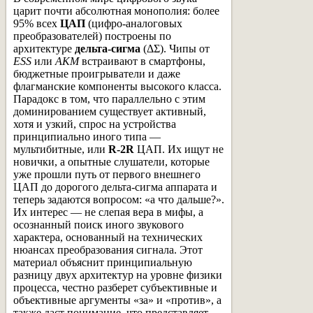
царит почти абсолютная монополия: более
95% всех
ЦАП
(цифро-аналоговых
преобразователей) построены по
архитектуре
дельта-сигма
(ΔΣ). Чипы от
ESS
или
AKM
встраивают в смартфоны,
бюджетные проигрыватели и даже
флагманские компоненты высокого класса.
Парадокс в том, что параллельно с этим
доминированием существует активный,
хотя и узкий, спрос на устройства
принципиально иного типа —
мультибитные, или
R-2R
ЦАП. Их ищут не
новички, а опытные слушатели, которые
уже прошли путь от первого внешнего
ЦАП до дорогого дельта-сигма аппарата и
теперь задаются вопросом: «а что дальше?».
Их интерес — не слепая вера в мифы, а
осознанный поиск иного звукового
характера, основанный на технических
нюансах преобразования сигнала. Этот
материал объяснит принципиальную
разницу двух архитектур на уровне физики
процесса, честно разберет субъективные и
объективные аргументы «за» и «против», а
также даст понимание, что представляет