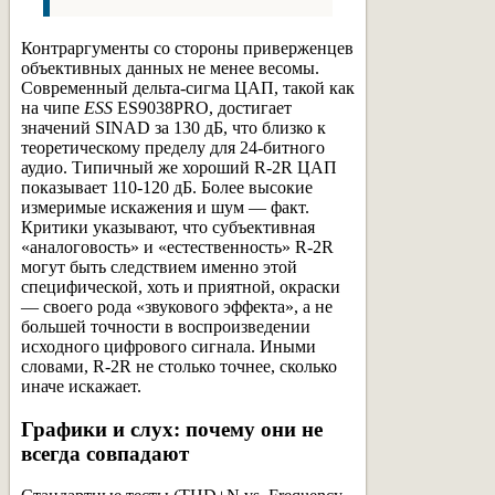
Контраргументы со стороны приверженцев
объективных данных не менее весомы.
Современный дельта-сигма ЦАП, такой как
на чипе
ESS
ES9038PRO, достигает
значений SINAD за 130 дБ, что близко к
теоретическому пределу для 24-битного
аудио. Типичный же хороший R-2R ЦАП
показывает 110-120 дБ. Более высокие
измеримые искажения и шум — факт.
Критики указывают, что субъективная
«аналоговость» и «естественность» R-2R
могут быть следствием именно этой
специфической, хоть и приятной, окраски
— своего рода «звукового эффекта», а не
большей точности в воспроизведении
исходного цифрового сигнала. Иными
словами, R-2R не столько точнее, сколько
иначе искажает.
Графики и слух: почему они не
всегда совпадают