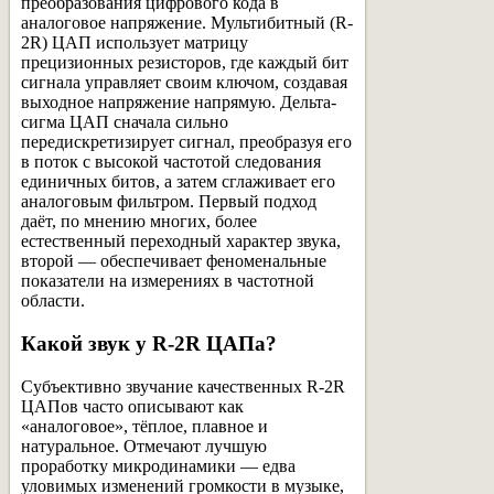
преобразования цифрового кода в
аналоговое напряжение. Мультибитный (R-
2R) ЦАП использует матрицу
прецизионных резисторов, где каждый бит
сигнала управляет своим ключом, создавая
выходное напряжение напрямую. Дельта-
сигма ЦАП сначала сильно
передискретизирует сигнал, преобразуя его
в поток с высокой частотой следования
единичных битов, а затем сглаживает его
аналоговым фильтром. Первый подход
даёт, по мнению многих, более
естественный переходный характер звука,
второй — обеспечивает феноменальные
показатели на измерениях в частотной
области.
Какой звук у R-2R ЦАПа?
Субъективно звучание качественных R-2R
ЦАПов часто описывают как
«аналоговое», тёплое, плавное и
натуральное. Отмечают лучшую
проработку микродинамики — едва
уловимых изменений громкости в музыке,