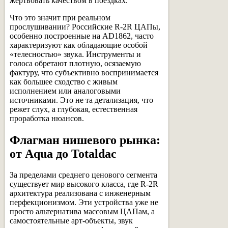
жертвовать качеством в поездках.
Что это значит при реальном
прослушивании? Российские R-2R ЦАПы,
особенно построенные на AD1862, часто
характеризуют как обладающие особой
«телесностью» звука. Инструменты и
голоса обретают плотную, осязаемую
фактуру, что субъективно воспринимается
как большее сходство с живым
исполнением или аналоговыми
источниками. Это не та детализация, что
режет слух, а глубокая, естественная
проработка нюансов.
Флагман нишевого рынка:
от Aqua до Totaldac
За пределами среднего ценового сегмента
существует мир высокого класса, где R-2R
архитектура реализована с инженерным
перфекционизмом. Эти устройства уже не
просто альтернатива массовым ЦАПам, а
самостоятельные арт-объекты, звук