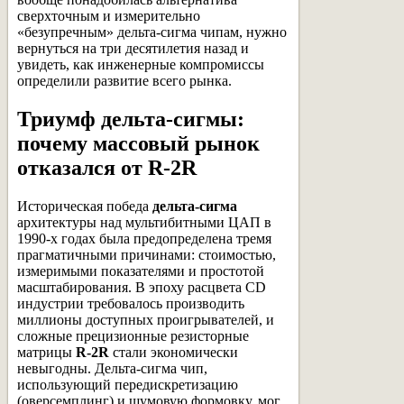
сверхточным и измерительно
«безупречным» дельта-сигма чипам, нужно
вернуться на три десятилетия назад и
увидеть, как инженерные компромиссы
определили развитие всего рынка.
Триумф дельта-сигмы:
почему массовый рынок
отказался от R-2R
Историческая победа
дельта-сигма
архитектуры над мультибитными ЦАП в
1990-х годах была предопределена тремя
прагматичными причинами: стоимостью,
измеримыми показателями и простотой
масштабирования. В эпоху расцвета CD
индустрии требовалось производить
миллионы доступных проигрывателей, и
сложные прецизионные резисторные
матрицы
R-2R
стали экономически
невыгодны. Дельта-сигма чип,
использующий передискретизацию
(оверсемплинг) и шумовую формовку, мог