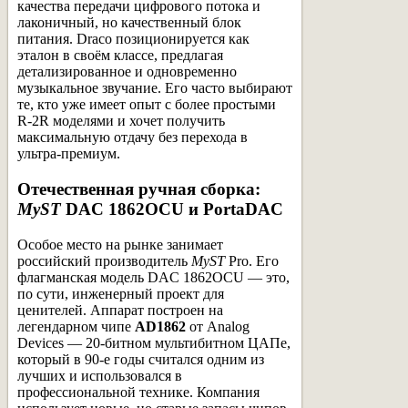
качества передачи цифрового потока и
лаконичный, но качественный блок
питания. Draco позиционируется как
эталон в своём классе, предлагая
детализированное и одновременно
музыкальное звучание. Его часто выбирают
те, кто уже имеет опыт с более простыми
R-2R моделями и хочет получить
максимальную отдачу без перехода в
ультра-премиум.
Отечественная ручная сборка:
MyST
DAC 1862OCU и PortaDAC
Особое место на рынке занимает
российский производитель
MyST
Pro. Его
флагманская модель DAC 1862OCU — это,
по сути, инженерный проект для
ценителей. Аппарат построен на
легендарном чипе
AD1862
от Analog
Devices — 20-битном мультибитном ЦАПе,
который в 90-е годы считался одним из
лучших и использовался в
профессиональной технике. Компания