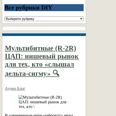
Все рубрики DIY
Все
рубрики
DIY
Мультибитные (R-2R)
ЦАП: нишевый рынок
для тех, кто «слышал
дельта-сигму» 🔍
Аудио Блог
В современном мире цифрового звука