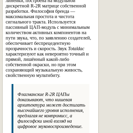
линейки, построена на модульной
дискретной R-2R матрице собственной
разработки. Философия бренда —
максимальная простота и чистота
сигнального тракта. Используется
пассивный ЦАП-модуль с минимальным
количеством активных компонентов на
пути звука, что, по заявлению создателей,
обеспечивает беспрецедентную
прозрачность и скорость. Звук
Totaldac
характеризуют как невероятно точный и
прямой, лишённый какой-либо
собственной окраски, но при этом
сохраняющий музыкальную живость,
свойственную мультибиту.
Флагманские R-2R ЦАПы
доказывают, что нишевая
архитектура может достигать
высочайшего уровня исполнения,
предлагая не компромисс, а
философски иной взгляд на
цифровое звуковоспроизведение.