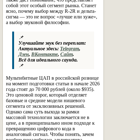
собой этот особый сегмент рынка. Станет
ясно, почему выбор между R-2R и дельта-
сигма — это не вопрос «лучше или хуже»,
а выбор звуковой философии.
📌
Улучшайте звук без переплат:
Актуальное здесь:
Telegram
,
Дзен
,
ВКонтакте
,
Сайт
.
Всё для идеального саунда.
📌
Мультибитные ЦАП в российской рознице
на момент подготовки статьи в начале 2026
года стоят до 70 000 рублей (около $935).
Это ценовой порог, который отделяет
базовые и средние модели нишевого
сегмента от эксклюзивных решений.
Однако сама суть выхода за рамки
массовой технологии заключается не в
цене, а в принципиально ином подходе к
превращению цифрового кода в
аналоговый сигнал. Чтобы понять, зачем
вообще понадобилась альтернатива