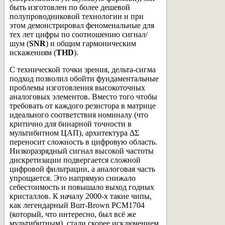
быть изготовлен по более дешевой
полупроводниковой технологии и при
этом демонстрировал феноменальные для
тех лет цифры по соотношению сигнал/
шум (
SNR
) и общим гармоническим
искажениям (
THD
).
С технической точки зрения, дельта-сигма
подход позволил обойти фундаментальные
проблемы изготовления высокоточных
аналоговых элементов. Вместо того чтобы
требовать от каждого резистора в матрице
идеального соответствия номиналу (что
критично для бинарной точности в
мультибитном ЦАП), архитектура ΔΣ
переносит сложность в цифровую область.
Низкоразрядный сигнал высокой частоты
дискретизации подвергается сложной
цифровой фильтрации, а аналоговая часть
упрощается. Это напрямую снижало
себестоимость и повышало выход годных
кристаллов. К началу 2000-х такие чипы,
как легендарный Burr-Brown PCM1704
(который, что интересно, был всё же
мультибитным), стали скорее исключением,