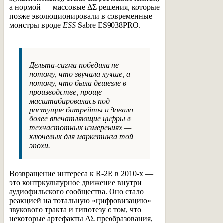
а нормой — массовые ΔΣ решения, которые
позже эволюционировали в современные
монстры вроде
ESS
Sabre ES9038PRO.
Дельта-сигма победила не
потому, что звучала лучше, а
потому, что была дешевле в
производстве, проще
масштабировалась под
растущие битрейты и давала
более впечатляющие цифры в
техчастотных измерениях —
ключевых для маркетинга той
эпохи.
Возвращение интереса к R-2R в 2010-х —
это контркультурное движение внутри
аудиофильского сообщества. Оно стало
реакцией на тотальную «цифровизацию»
звукового тракта и гипотезу о том, что
некоторые артефакты ΔΣ преобразования,