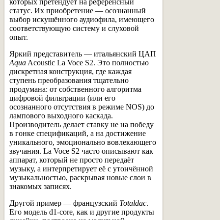
которых претендует на референсный
статус. Их приобретение — осознанный
выбор искушённого аудиофила, имеющего
соответствующую систему и слуховой
опыт.
Яркий представитель — итальянский ЦАП
Aqua
Acoustic La Voce S2. Это полностью
дискретная конструкция, где каждая
ступень преобразования тщательно
продумана: от собственного алгоритма
цифровой фильтрации (или его
осознанного отсутствия в режиме NOS) до
лампового выходного каскада.
Производитель делает ставку не на победу
в гонке спецификаций, а на достижение
уникального, эмоционально вовлекающего
звучания. La Voce S2 часто описывают как
аппарат, который не просто передаёт
музыку, а интерпретирует её с утончённой
музыкальностью, раскрывая новые слои в
знакомых записях.
Другой пример — французский
Totaldac
.
Его модель d1-core, как и другие продукты