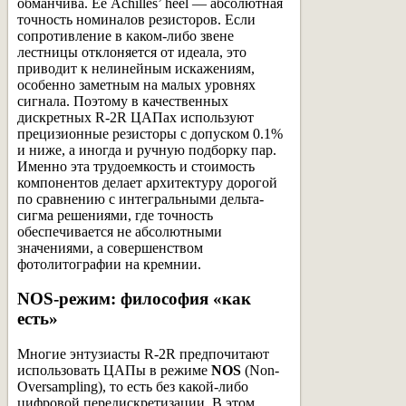
обманчива. Её Achilles’ heel — абсолютная
точность номиналов резисторов. Если
сопротивление в каком-либо звене
лестницы отклоняется от идеала, это
приводит к нелинейным искажениям,
особенно заметным на малых уровнях
сигнала. Поэтому в качественных
дискретных R-2R ЦАПах используют
прецизионные резисторы с допуском 0.1%
и ниже, а иногда и ручную подборку пар.
Именно эта трудоемкость и стоимость
компонентов делает архитектуру дорогой
по сравнению с интегральными дельта-
сигма решениями, где точность
обеспечивается не абсолютными
значениями, а совершенством
фотолитографии на кремнии.
NOS-режим: философия «как
есть»
Многие энтузиасты R-2R предпочитают
использовать ЦАПы в режиме
NOS
(Non-
Oversampling), то есть без какой-либо
цифровой передискретизации. В этом