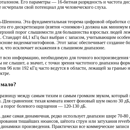
алоном. Его параметры — 16-битная разрядность и частота ди
 исчерпали свой потенциал для человеческого слуха.
та-Шеннона. Эта фундаментальная теорема цифровой обработки 
тота его дискретизации (взятия «снимков») должна как минимум 
верхний порог слышимости для большинства взрослых людей леж
Гц. Стандарт 44,1 кГц был выбран с запасом, учитывающим особе
нове видеомагнитофонов. Этот запас обеспечивает создание бо
ия, что исключает искажения в слышимом диапазоне.
ит всю информацию, необходимую для точного воспроизведения 
 не слышит, а значит, с точки зрения частотного диапазона форм
в 96 или 192 кГц часто ведутся в области, лежащей за гранью н
ктре.
 мало?
— разницу между самым тихим и самым громким звуком, который
. Для сравнения: тихая комната имеет фоновый шум около 30 дБ
 а порог болевого ощущения — 120-130 дБ.
 даже самая динамичная, редко использует диапазон шире 70-80 
рования тишайших нюансов, шёпота струн или затухания reverbe
й динамики произведения. Практически все коммерческие записи