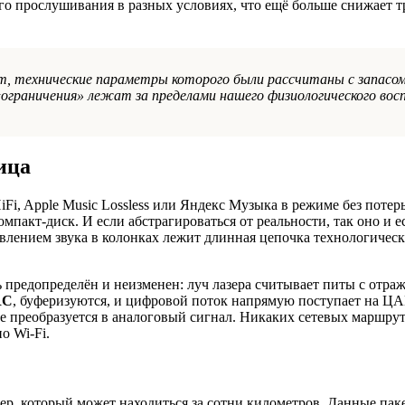
ого прослушивания в разных условиях, что ещё больше снижает т
, технические параметры которого были рассчитаны с запасо
«ограничения» лежат за пределами нашего физиологического вос
ица
 HiFi, Apple Music Lossless или Яндекс Музыка в режиме без потер
пакт-диск. И если абстрагироваться от реальности, так оно и ес
лением звука в колонках лежит длинная цепочка технологическ
 предопределён и неизменен: луч лазера считывает питы с отра
RC
, буферизуются, и цифровой поток напрямую поступает на Ц
де преобразуется в аналоговый сигнал. Никаких сетевых маршрут
о Wi-Fi.
вер, который может находиться за сотни километров. Данные пак