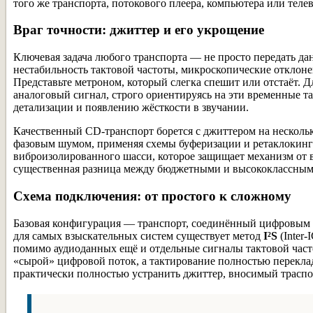
того же транспорта, потокового плеера, компьютера или телев
Враг точности: джиттер и его укрощение
Ключевая задача любого транспорта — не просто передать да
нестабильность тактовой частоты, микроскопические откло
Представьте метроном, который слегка спешит или отстаёт. Д
аналоговый сигнал, строго ориентируясь на эти временные 
детализации и появлению жёсткости в звучании.
Качественный CD-транспорт борется с джиттером на несколь
фазовым шумом, применяя схемы буферизации и ретаклокинга (
виброизолированного шасси, которое защищает механизм от в
существенная разница между бюджетными и высококлассным
Схема подключения: от простого к сложному
Базовая конфигурация — транспорт, соединённый цифровым к
для самых взыскательных систем существует метод
I²S
(Inter
помимо аудиоданных ещё и отдельные сигналы тактовой часто
«сырой» цифровой поток, а тактирование полностью перекла
практически полностью устранить джиттер, вносимый траспо