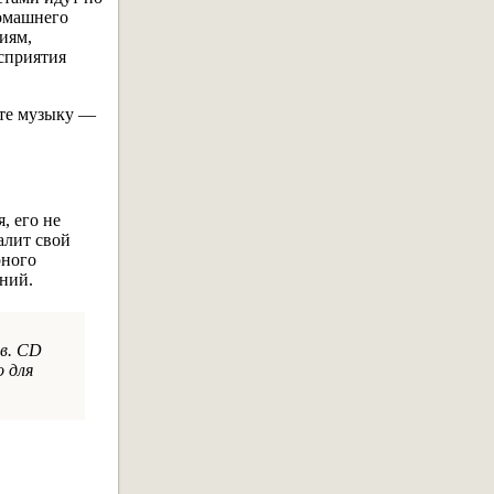
домашнего
иям,
сприятия
ете музыку —
, его не
алит свой
рного
ний.
в. CD
 для