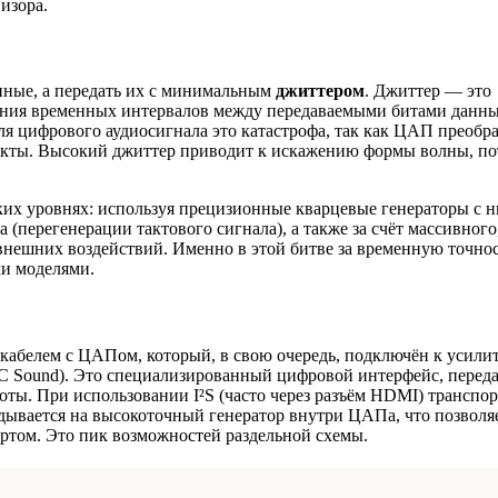
изора.
нные, а передать их с минимальным
джиттером
. Джиттер — это
нения временных интервалов между передаваемыми битами данны
ля цифрового аудиосигнала это катастрофа, так как ЦАП преобра
такты. Высокий джиттер приводит к искажению формы волны, по
ких уровнях: используя прецизионные кварцевые генераторы с 
перегенерации тактового сигнала), а также за счёт массивного
нешних воздействий. Именно в этой битве за временную точнос
и моделями.
абелем с ЦАПом, который, в свою очередь, подключён к усили
-IC Sound). Это специализированный цифровой интерфейс, пере
ты. При использовании I²S (часто через разъём HDMI) транспор
дывается на высокоточный генератор внутри ЦАПа, что позволя
ртом. Это пик возможностей раздельной схемы.