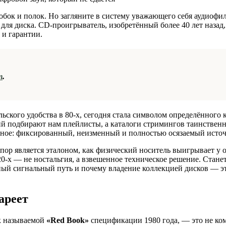
робок и полок. Но загляните в систему уважающего себя аудиофи
для диска. CD-проигрыватель, изобретённый более 40 лет назад,
 и гарантии.
т
.
льского удобства в 80-х, сегодня стала символом определённого 
ций подбирают нам плейлисты, а каталоги стримингов таинствен
ьное: фиксированный, неизменный и полностью осязаемый источ
х пор является эталоном, как физический носитель выигрывает у 
0-х — не ностальгия, а взвешенное техническое решение. Станет
ный сигнальный путь и почему владение коллекцией дисков — эт
ареет
к называемой
«Red Book»
спецификации 1980 года, — это не ко