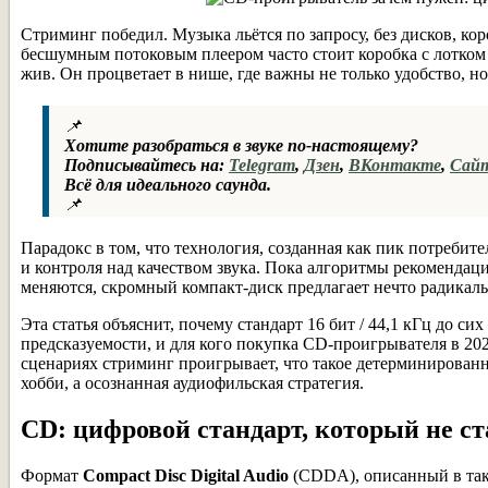
Стриминг победил. Музыка льётся по запросу, без дисков, ко
бесшумным потоковым плеером часто стоит коробка с лотком 
жив. Он процветает в нише, где важны не только удобство, но
📌
Хотите разобраться в звуке по-настоящему?
Подписывайтесь на:
Telegram
,
Дзен
,
ВКонтакте
,
Сай
Всё для идеального саунда.
📌
Парадокс в том, что технология, созданная как пик потребите
и контроля над качеством звука. Пока алгоритмы рекоменда
меняются, скромный компакт-диск предлагает нечто радикал
Эта статья объяснит, почему стандарт 16 бит / 44,1 кГц до си
предсказуемости, и для кого покупка CD-проигрывателя в 202
сценариях стриминг проигрывает, что такое детерминирован
хобби, а осознанная аудиофильская стратегия.
CD: цифровой стандарт, который не ст
Формат
Compact Disc Digital Audio
(CDDA), описанный в та