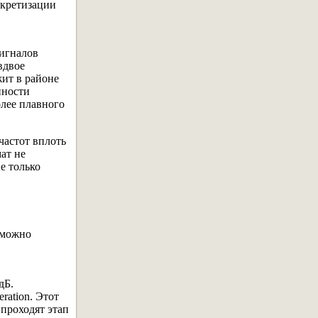
скретизации
сигналов
вдвое
ит в районе
нности
лее плавного
частот вплоть
ат не
е только
 можно
,
дБ.
ration. Этот
 проходят этап