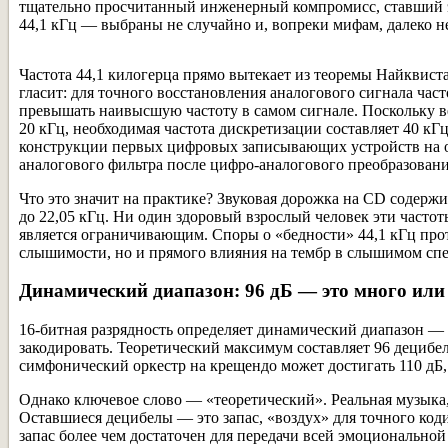
тщательно просчитанный инженерный компромисс, ставший эт
44,1 кГц — выбраны не случайно и, вопреки мифам, далеко не
Частота 44,1 килогерца прямо вытекает из теоремы Найквис
гласит: для точного восстановления аналогового сигнала час
превышать наивысшую частоту в самом сигнале. Поскольку 
20 кГц, необходимая частота дискретизации составляет 40 к
конструкции первых цифровых записывающих устройств на ос
аналогового фильтра после цифро-аналогового преобразован
Что это значит на практике? Звуковая дорожка на CD содерж
до 22,05 кГц. Ни один здоровый взрослый человек эти частоты
является ограничивающим. Споры о «бедности» 44,1 кГц проти
слышимости, но и прямого влияния на тембр в слышимом спе
Динамический диапазон: 96 дБ — это много или
16-битная разрядность определяет динамический диапазон 
закодировать. Теоретический максимум составляет 96 децибел
симфонический оркестр на крещендо может достигать 110 дБ,
Однако ключевое слово — «теоретический». Реальная музыка,
Оставшиеся децибелы — это запас, «воздух» для точного коди
запас более чем достаточен для передачи всей эмоционально