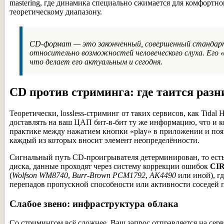
mastering, где динамика специально сжимается для комфортн
теоретическому диапазону.
CD-формат — это законченный, совершенный стандарт
относительно возможностей человеческого слуха. Его 
что делает его актуальным и сегодня.
CD против стриминга: где таится разн
Теоретически, lossless-стриминг от таких сервисов, как Tidal
доставлять на ваш ЦАП бит-в-бит ту же информацию, что и ком
практике между нажатием кнопки «play» в приложении и появ
каждый из которых вносит элемент неопределённости.
Сигнальный путь CD-проигрывателя детерминирован, то есть
диска, данные проходят через систему коррекции ошибок
CI
(
Wolfson WM8740
,
Burr-Brown PCM1792
,
AK4490
или иной), г
перепадов пропускной способности или активности соседей п
Слабое звено: инфраструктура облака
Со стримингом всё сложнее. Ваш запрос отправляется на сер