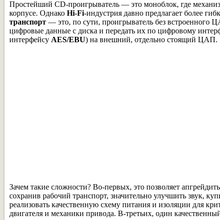
Простейший CD-проигрыватель — это моноблок, где механизм
корпусе. Однако
Hi-Fi
-индустрия давно предлагает более ги
транспорт
— это, по сути, проигрыватель без встроенного Ц
цифровые данные с диска и передать их по цифровому интерф
интерфейсу
AES/EBU
) на внешний, отдельно стоящий ЦАП.
Зачем такие сложности? Во-первых, это позволяет апгрейдить
сохранив рабочий транспорт, значительно улучшить звук, к
реализовать качественную схему питания и изоляции для кр
двигателя и механики привода. В-третьих, один качественн