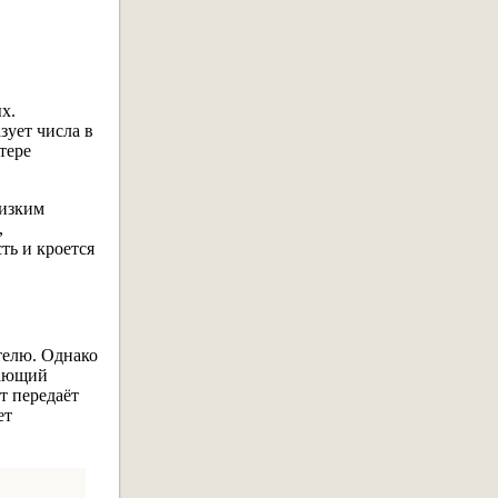
х.
зует числа в
тере
низким
,
ть и кроется
телю. Однако
дающий
т передаёт
ет