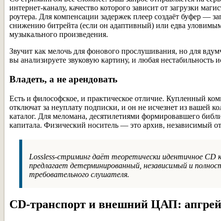
интернет-каналу, качество которого зависит от загрузки маг
роутера. Для компенсации задержек плеер создаёт буфер — з
снижению битрейта (если он адаптивный) или едва уловимым
музыкального произведения.
Звучит как мелочь для фонового прослушивания, но для вду
вы анализируете звуковую картину, и любая нестабильность 
Владеть, а не арендовать
Есть и философское, и практическое отличие. Купленный комп
отключат за неуплату подписки, и он не исчезнет из вашей к
каталог. Для меломана, десятилетиями формировавшего библио
капитала. Физический носитель — это архив, независимый о
Lossless-стриминг даёт теоретически идентичное CD к
предлагает детерминированный, независимый и полнос
требовательного слушателя.
CD-транспорт и внешний ЦАП: апгрейд