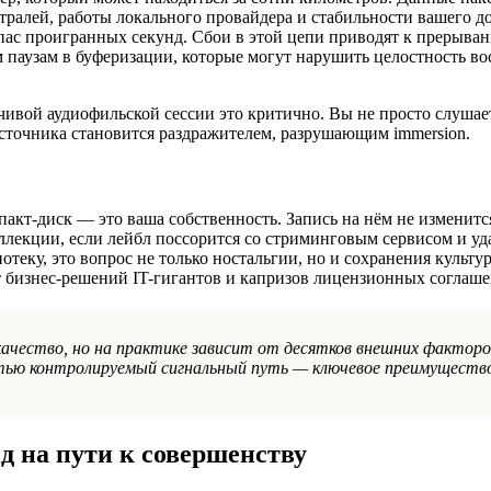
истралей, работы локального провайдера и стабильности вашего 
апас проигранных секунд. Сбои в этой цепи приводят к прерыван
 паузам в буферизации, которые могут нарушить целостность во
мчивой аудиофильской сессии это критично. Вы не просто слуша
источника становится раздражителем, разрушающим immersion.
акт-диск — это ваша собственность. Запись на нём не изменится
оллекции, если лейбл поссорится со стриминговым сервисом и уд
теку, это вопрос не только ностальгии, но и сохранения культу
т бизнес-решений IT-гигантов и капризов лицензионных соглаше
ачество, но на практике зависит от десятков внешних факторо
тью контролируемый сигнальный путь — ключевое преимущество
 на пути к совершенству