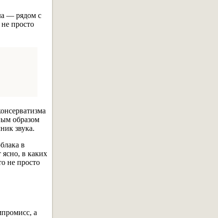
ла — рядом с
 не просто
консерватизма
ным образом
ник звука.
облака в
 ясно, в каких
о не просто
мпромисс, а