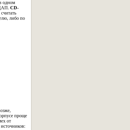
в одном
 ЦАП.
CD-
 считать
елю, либо по
позже,
корпусе проще
мех от
 источников: