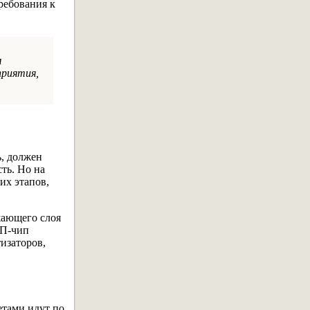
ребования к
м
приятия,
ь, должен
ть. Но на
их этапов,
жающего слоя
АП-чип
изаторов,
етами идут по