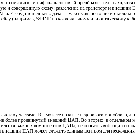
 чтения диска и цифро-аналоговый преобразователь находятся 
бкую и совершенную схему: разделение на транспорт и внешний
АПа. Его единственная задача — максимально точно и стабильно
ейсу (например, S/PDIF по коаксиальному или оптическому каб
 систему частями. Вы можете начать с недорогого моноблока, а 
упив более продвинутый внешний ЦАП. Во-вторых, в отдельном 
итически важных компонентов ЦАПа, не опасаясь вибраций и по
ый внешний ЦАП может служить единым центром для нескольких