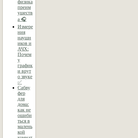
физика
преим
уществ
а 🎧
Измере
ния
наушн
иков и
АЧХ:
Почем
у
график
и врут
о звуке
✅
Сабву
фер
для
дома:
как не
ошиби
ться в
малень
кой
комнат