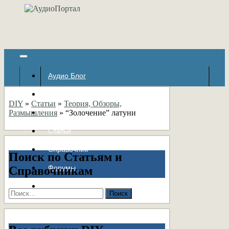
Аудио Блог
Популярное
DIY
»
Статьи
»
Теория, Обзоры,
Размышления
Авторские страницы
»
“Золочение” латуни
Статьи
Справочник
Поиск по Статьям и
Форумы
Справочникам
Контакты
Найти: