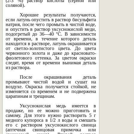
(2-3 %) раствор кислоты (серной или
соляной).
Хорошие результаты получаются,
если латунь опустить в раствор бисульфита
натрия, после чего промыть в чистой воде,
и опустить в раствор уксуснокислой меди,
подогретый до 36—40 °С. В зависимости
от времени, в течение которого деталь
находится в растворе, латунь окрашивается
от светло-золотистого цвета. До цвета
червонного золота и даже до красновато-
фиолетового оттенка. За цветом окраски
следят, время от времени вынимая деталь
из раствора.
После окрашивания деталь
промывают чистой водой и сушат на
воздухе. Окраска получается стойкой, не
изменяется со временем и не подвержена
царапинам и трещинам.
Уксуснокислая медь имеется в
продаже, но ее можно приготовить и
самому. Для этого нужно растворить 5 г
медного купороса в 1/2 л воды и смешать
его с раствором уксуснокислого свинца
(аптечная свинцовая примочка или