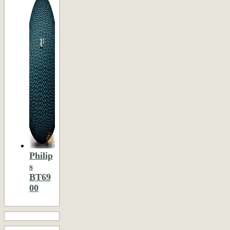
Philip
s
BT69
00