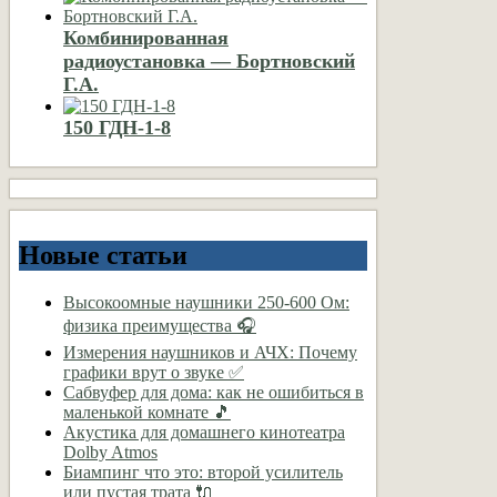
Комбинированная
радиоустановка — Бортновский
Г.А.
150 ГДН-1-8
Новые статьи
Высокоомные наушники 250-600 Ом:
физика преимущества 🎧
Измерения наушников и АЧХ: Почему
графики врут о звуке ✅
Сабвуфер для дома: как не ошибиться в
маленькой комнате 🎵
Акустика для домашнего кинотеатра
Dolby Atmos
Биампинг что это: второй усилитель
или пустая трата 🔌