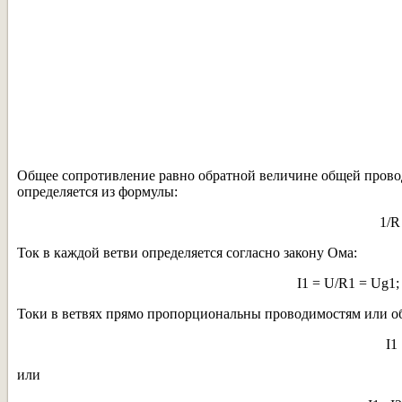
Общее сопротивление равно обратной величине общей прово
определяется из формулы:
1/R
Ток в каждой ветви определяется согласно закону Ома:
I1 = U/R1 = Ug1;
Токи в ветвях прямо пропорциональны проводимостям или о
I1 
или