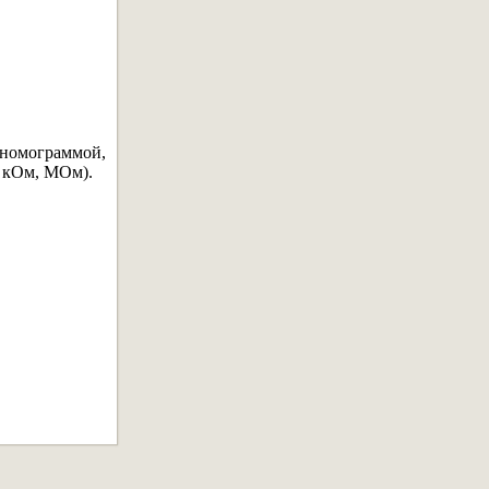
номограммой,
, кОм, МОм).