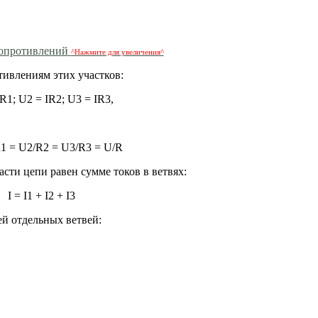
^Нажмите для увеличения^
ивлениям этих участков:
R1; U2 = IR2; U3 = IR3,
R1 = U2/R2 = U3/R3 = U/R
асти цепи равен сумме токов в ветвях:
I = I1 + I2 + I3
й отдельных ветвей: