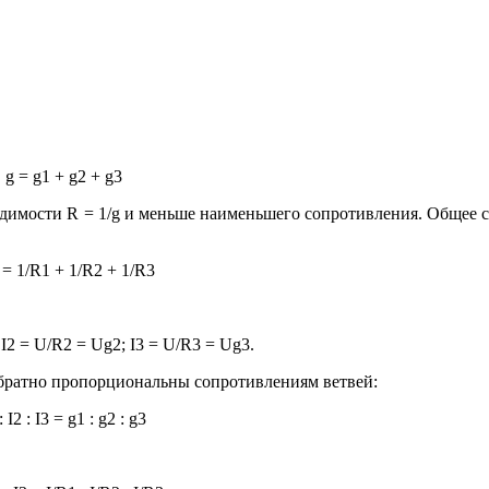
g = g1 + g2 + g3
димости R = 1/g и меньше наименьшего сопротивления. Общее 
 = 1/R1 + 1/R2 + 1/R3
 I2 = U/R2 = Ug2; I3 = U/R3 = Ug3.
братно пропорциональны сопротивлениям ветвей:
: I2 : I3 = g1 : g2 : g3