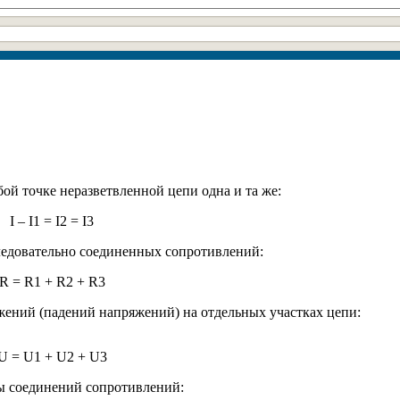
бой точке неразветвленной цепи одна и та же:
I – I1 = I2 = I3
ледовательно соединенных сопротивлений:
R = R1 + R2 + R3
ений (падений напряжений) на отдельных участках цепи:
U = U1 + U2 + U3
мы соединений сопротивлений: