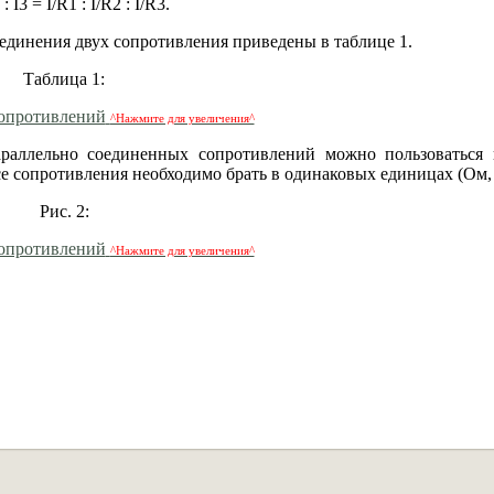
2 : I3 = I/R1 : I/R2 : I/R3.
единения двух сопротивления приведены в таблице 1.
Таблица 1:
^Нажмите для увеличения^
араллельно соединенных сопротивлений можно пользоваться 
се сопротивления необходимо брать в одинаковых единицах (Ом
Рис. 2:
^Нажмите для увеличения^