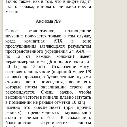
Точно также, как в том, что в лифте гадит
чья-то собака, виновато не животное, а
хозяин.
Аксиома №9
Самое реалистичное, полноценное
звучание получается только в том случае,
когда комнатная АЧХ в зоне
прослушивания (являющаяся результатом
пространственного усреднения 24 АЧХ —
по 12 от каждой колонки) имеет
неравномерность ±2 дБ в полосе частот от
50 Гц до 12 кГц. Исключение могут
составлять лишь узкие (шириной менее 1/8
октавы) провалы, обусловленные нулями
стоячих волн помещения, восполнять
которые путем эквализации строго не
рекомендуется. Очень важно, чтобы
высокие частоты начинали плавно затухать
в помещении не раньше отметки 10 кГц —
именно это обеспечивает (при прочих
равных) превосходность музыкальной
атаки и четкость баса. К сожалению,
большинство акустических систем