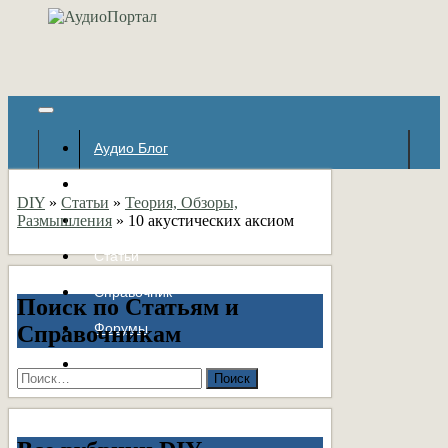
Аудио Блог
Популярное
DIY
»
Статьи
»
Теория, Обзоры,
Размышления
Авторские страницы
»
10 акустических аксиом
Статьи
Справочник
Поиск по Статьям и
Форумы
Справочникам
Контакты
Найти: