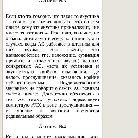
Аксиома №3
Если кто-то говорит, что такая-то акустика
— говно, это значит лишь то, что он сам
или те, кому эта акустика принадлежит, «не
умеют ее готовить». Речь идет, конечно, не
о банальном акустическом клиппинге, а о
случаях, когда АС работают в штатном для
них режиме. Это значит, что
взаимодействие (т.е. наложение, суммация
прямого и отраженных звуков) данных
конкретных АС, места их установки и
акустических свойств помещения, где
велось прослушивание, оказалось крайне
неблагоприятным. Неудовлетворение
звучанием не говорит о самих АС ровным
счетом ничего. Достаточно обеспечить в
тех же самых условиях нормальную
комнатную АЧХ в зоне прослушивания —
и мнение о звучании изменится
радикальным образом.
Аксиома №4
Когда вы слышите высказывание, что,