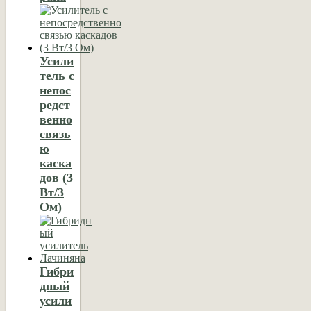
Усили
тель с
непос
редст
венно
связь
ю
каска
дов (3
Вт/3
Ом)
Гибри
дный
усили