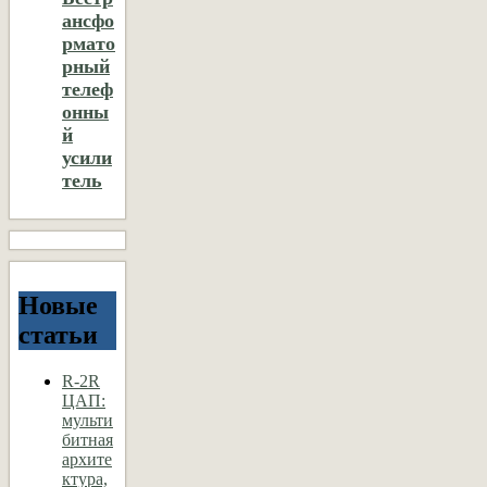
ансфо
рмато
рный
телеф
онны
й
усили
тель
Новые
статьи
R-2R
ЦАП:
мульти
битная
архите
ктура,