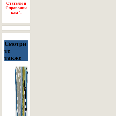
Статьям и
Справочни
кам".
Смотри
те
также