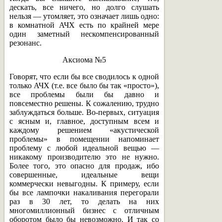
дескать, все ничего, но долго слушать
нельзя — утомляет, это означает лишь одно:
в комнатной АЧХ есть по крайней мере
один заметный нескомпенсированный
резонанс.
Аксиома №5
Говорят, что если бы все сводилось к одной
только АЧХ (т.е. все было бы так «просто»),
все проблемы были бы давно и
повсеместно решены. К сожалению, трудно
заблуждаться больше. Во-первых, ситуация
с ясным и, главное, доступным всем и
каждому решением «акустической
проблемы» в помещении напоминает
проблему с любой идеальной вещью —
никакому производителю это не нужно.
Более того, это опасно для продаж, ибо
совершенные, идеальные вещи
коммерчески невыгодны. К примеру, если
бы все лампочки накаливания перегорали
раз в 30 лет, то делать на них
многомиллионный бизнес с отличным
оборотом было бы невозможно. И так со