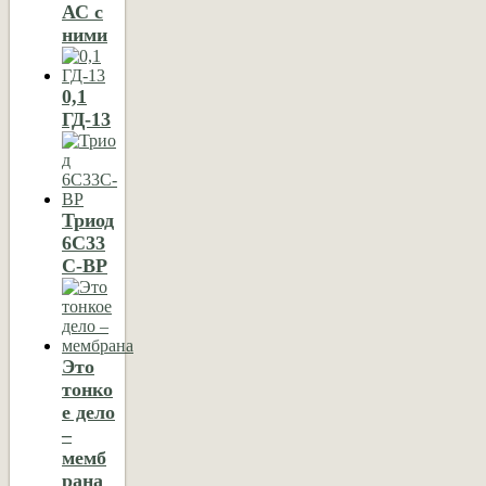
АС с
ними
0,1
ГД-13
Триод
6С33
C-ВР
Это
тонко
е дело
–
мемб
рана