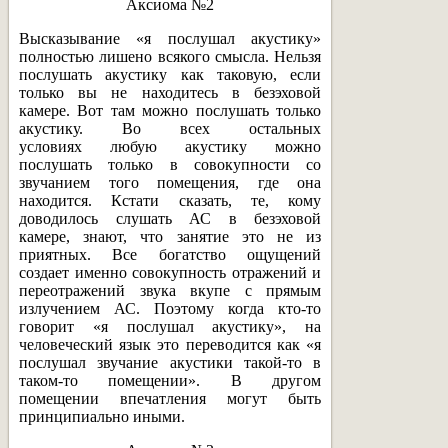
Аксиома №2
Высказывание «я послушал акустику»
полностью лишено всякого смысла. Нельзя
послушать акустику как таковую, если
только вы не находитесь в безэховой
камере. Вот там можно послушать только
акустику. Во всех остальных
условиях любую акустику можно
послушать только в совокупности со
звучанием того помещения, где она
находится. Кстати сказать, те, кому
доводилось слушать АС в безэховой
камере, знают, что занятие это не из
приятных. Все богатство ощущений
создает именно совокупность отражений и
переотражений звука вкупе с прямым
излучением АС. Поэтому когда кто-то
говорит «я послушал акустику», на
человеческий язык это переводится как «я
послушал звучание акустики такой-то в
таком-то помещении». В другом
помещении впечатления могут быть
принципиально иными.