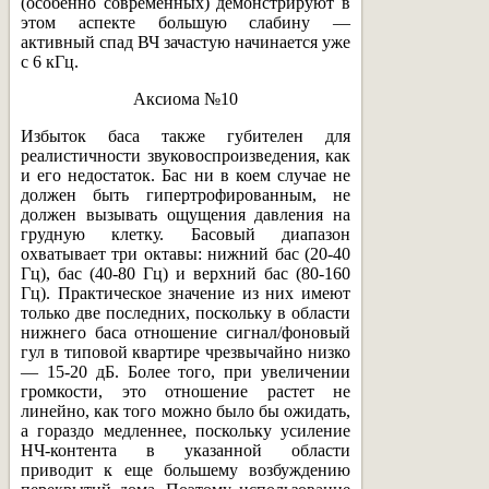
(особенно современных) демонстрируют в
этом аспекте большую слабину —
активный спад ВЧ зачастую начинается уже
с 6 кГц.
Аксиома №10
Избыток баса также губителен для
реалистичности звуковоспроизведения, как
и его недостаток. Бас ни в коем случае не
должен быть гипертрофированным, не
должен вызывать ощущения давления на
грудную клетку. Басовый диапазон
охватывает три октавы: нижний бас (20-40
Гц), бас (40-80 Гц) и верхний бас (80-160
Гц). Практическое значение из них имеют
только две последних, поскольку в области
нижнего баса отношение сигнал/фоновый
гул в типовой квартире чрезвычайно низко
— 15-20 дБ. Более того, при увеличении
громкости, это отношение растет не
линейно, как того можно было бы ожидать,
а гораздо медленнее, поскольку усиление
НЧ-контента в указанной области
приводит к еще большему возбуждению