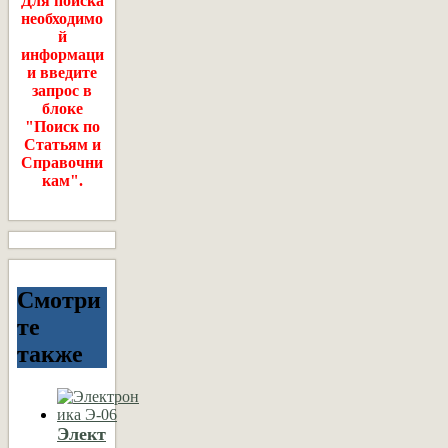
Для поиска
необходимо
й
информаци
и введите
запрос в
блоке
"Поиск по
Статьям и
Справочни
кам".
Смотри
те
также
Элект