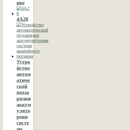
ике
4А28
Устро
йство
автом
атиче
ской
подза
рядки
аккум
улято
ровв
систе
ме