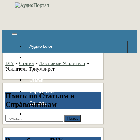
Аудио Блог
Популярное
DIY
»
Статьи
»
Ламповые Усилители
»
Усилитель Триумвират
Авторские страницы
Статьи
Справочник
Поиск по Статьям и
Форумы
Справочникам
Контакты
Найти: