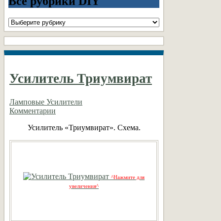
Все рубрики DIY
Все
рубрики
DIY
Усилитель Триумвират
Ламповые Усилители
Комментарии
Усилитель «Триумвират». Схема.
^Нажмите для
увеличения^