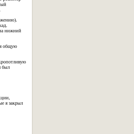
ный
.
яжению).
кад.
 на нижний
ая общую
 кропотливую
я был
кции,
ые я закрыл