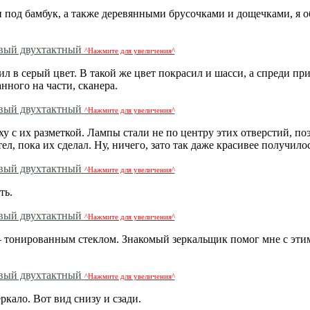
 под бамбук, а также деревянными брусочками и дощечками, я 
^Нажмите для увеличения^
л в серый цвет. В такой же цвет покрасил и шасси, а спреди пр
нного на части, сканера.
^Нажмите для увеличения^
ху с их разметкой. Лампы стали не по центру этих отверстий, по
л, пока их сделал. Ну, ничего, зато так даже красивее получилос
^Нажмите для увеличения^
ть.
^Нажмите для увеличения^
 – тонированным стеклом. Знакомый зеркальщик помог мне с эти
^Нажмите для увеличения^
ркало. Вот вид снизу и сзади.