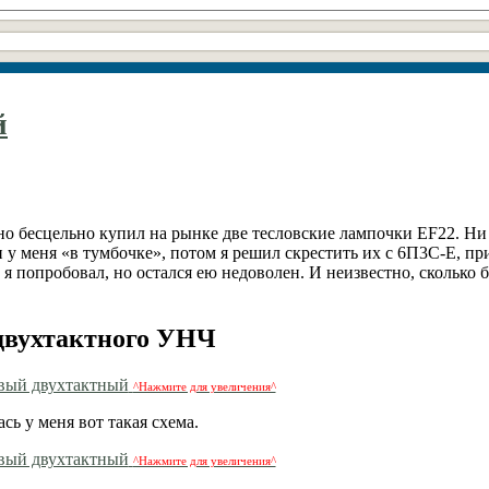
й
тно бесцельно купил на рынке две тесловские лампочки EF22. Ни 
 у меня «в тумбочке», потом я решил скрестить их с 6П3С-Е, пр
 я попробовал, но остался ею недоволен. И неизвестно, сколько 
двухтактного УНЧ
^Нажмите для увеличения^
ь у меня вот такая схема.
^Нажмите для увеличения^