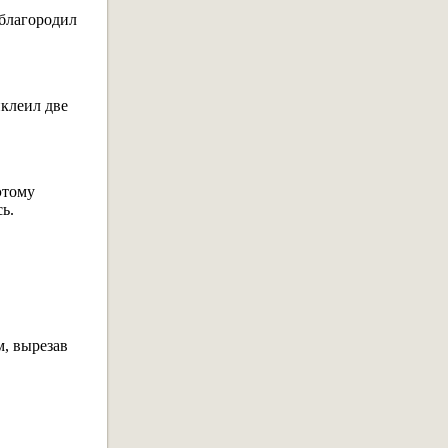
облагородил
иклеил две
этому
ь.
м, вырезав