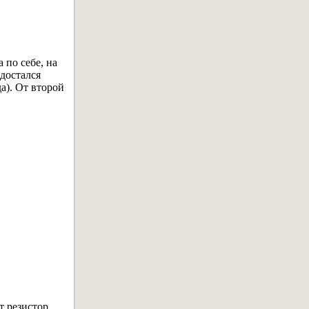
 по себе, на
 достался
а). От второй
т резистор