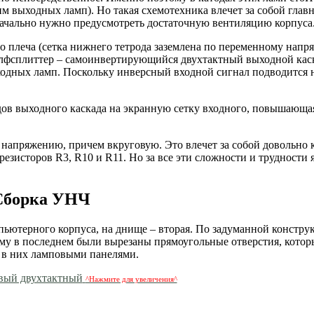
м выходных ламп). Но такая схемотехника влечет за собой глав
начально нужно предусмотреть достаточную вентиляцию корпуса
его плеча (сетка нижнего тетрода заземлена по переменному напр
и сэлфсплиттер – самоинвертирующийся двухтактный выходной кас
выходных ламп. Поскольку инверсный входной сигнал подводится
атодов выходного каскада на экранную сетку входного, повышающ
у напряжению, причем вкруговую. Это влечет за собой довольно
езисторов R3, R10 и R11. Но за все эти сложности и трудности 
Сборка УНЧ
мпьютерного корпуса, на днище – вторая. По задуманной констру
у в последнем были вырезаны прямоугольные отверстия, котор
 в них ламповыми панелями.
^Нажмите для увеличения^