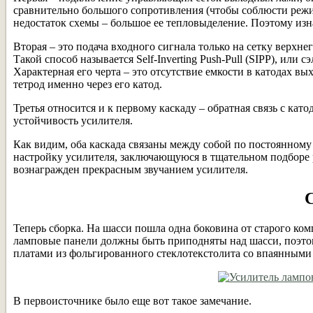
сравнительно большого сопротивления (чтобы соблюсти режи
недостаток схемы – большое ее тепловыделение. Поэтому из
Вторая – это подача входного сигнала только на сетку верхн
Такой способ называется Self-Inverting Push-Pull (SIPP), ил
Характерная его черта – это отсутствие емкости в катодах 
тетрод именно через его катод.
Третья относится и к первому каскаду – обратная связь с к
устойчивость усилителя.
Как видим, оба каскада связаны между собой по постоянном
настройку усилителя, заключающуюся в тщательном подборе р
вознагражден прекрасным звучанием усилителя.
Теперь сборка. На шасси пошла одна боковина от старого ко
ламповые панели должны быть приподняты над шасси, поэтом
платами из фольгированного стеклотекстолита со впаянными
В первоисточнике было еще вот такое замечание.