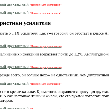
^Нажмите для увеличения^
^Нажмите для увеличения^
ристики усилителя
азать о ТТХ усилителя. Как уже говорил, он работает в классе А 
^Нажмите для увеличения^
линейных искажений возрастает почти до 1,2%. Амплитудно-ч
^Нажмите для увеличения^
Прежде всего, он больше похож на однотактный, чем двухтактный
^Нажмите для увеличения^
 не в кресле-качалке. Кроме того, сохраняется присущая двухта
я. А бас настолько ясный и живой, что его руками потрогать хоч
саторов.