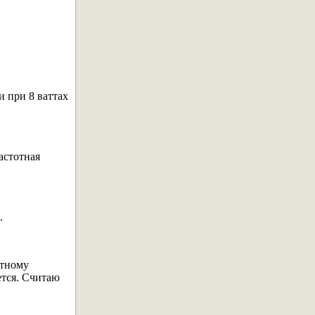
и при 8 ваттах
астотная
.
ктному
ется. Считаю