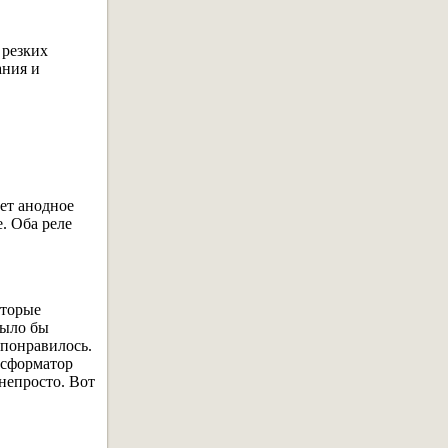
 резких
ания и
ет анодное
. Оба реле
оторые
было бы
 понравилось.
ансформатор
 непросто. Вот