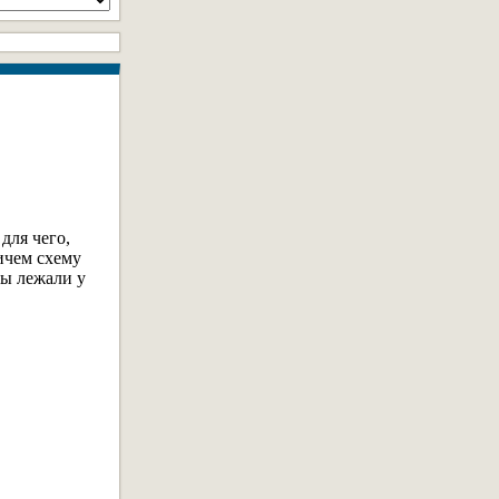
для чего,
ичем схему
бы лежали у