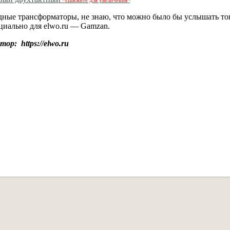
^Нажмите для увеличения^
дные трансформаторы, не знаю, что можно было бы услышать тог
ециально для elwo.ru — Gamzan.
тор: https://elwo.ru