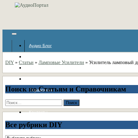
Аудио Блог
Популярное
DIY
»
Статьи
»
Ламповые Усилители
»
Усилитель ламповый д
Авторские страницы
Статьи
Поиск по Статьям и Справочникам
Справочник
Форумы
Найти:
Контакты
Все рубрики DIY
Все