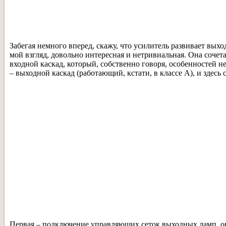
Забегая немного вперед, скажу, что усилитель развивает вых
мой взгляд, довольно интересная и нетривиальная. Она сочета
входной каскад, который, собственно говоря, особенностей не
– выходной каскад (работающий, кстати, в классе А), и здес
Первая – подключение управляющих сеток выходных ламп, он