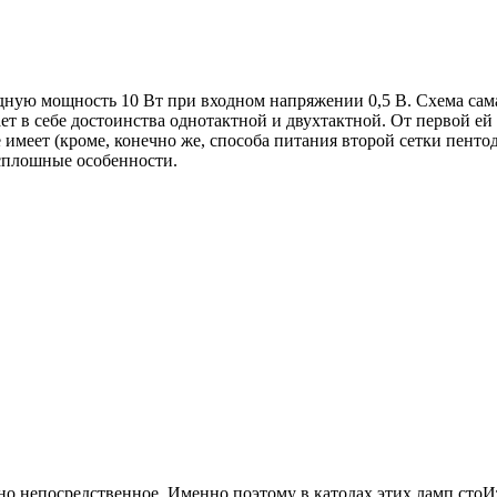
одную мощность 10 Вт при входном напряжении 0,5 В. Схема сама
ет в себе достоинства однотактной и двухтактной. От первой ей
 имеет (кроме, конечно же, способа питания второй сетки пентод
ь сплошные особенности.
о непосредственное. Именно поэтому в катодах этих ламп стоИ