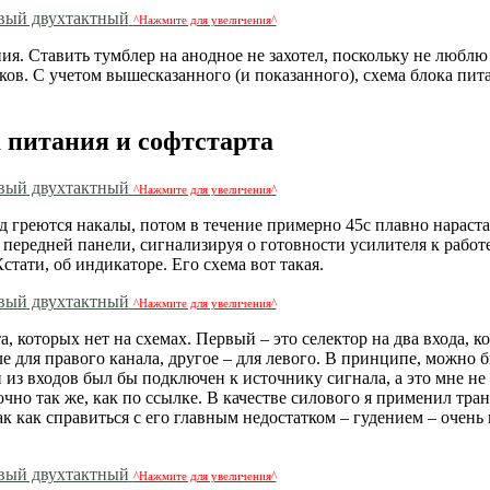
^Нажмите для увеличения^
. Ставить тумблер на анодное не захотел, поскольку не люблю
ов. С учетом вышесказанного (и показанного), схема блока пит
 питания и софтстарта
^Нажмите для увеличения^
д греются накалы, потом в течение примерно 45с плавно нараста
 передней панели, сигнализируя о готовности усилителя к работе
тати, об индикаторе. Его схема вот такая.
^Нажмите для увеличения^
, которых нет на схемах. Первый – это селектор на два входа, к
 для правого канала, другое – для левого. В принципе, можно 
н из входов был бы подключен к источнику сигнала, а это мне не
очно так же, как по ссылке. В качестве силового я применил тр
ак как справиться с его главным недостатком – гудением – очень
^Нажмите для увеличения^