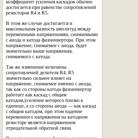
коэффициент усиления каскадов обычно
достигается при равенстве сопротивлений
резисторов R4 и R5.
В этом же случае достигается и
максимальная разность амплитуд между
переменными напряжениями, снимаемыми
с анода и катода фазоинвертора. При этом
напряжение, снимаемое с анода, будет
значительно выше напряжения,
снимаемого с катода.
Так же изменение величины
сопротивлений делителя R4, R5
значительно сильнее влияет на
напряжение, снимаемое именно с анода,
так как со стороны катода фазоинвертор
работает как каскад с общим
катодом,усиление которого близко к
единице, а со стороны анода — как каскад
с общим катодом, при этом падение
переменного напряжения на катодном
резисторе является напряжением
отрицательной обратной связи.