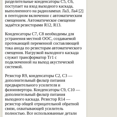
разделительные конденсаторы С5, С6,
поступает на вход выходного каскада,
выполненного на радиолампах ЛаЗ, Ла4 [2]
в пентодном включении с автоматическим
смещением. Автоматическое смещение
задаётся резисторами R12, R13.
Конденсаторы С7, С8 необходимы для
устранения местной ООС, создаваемой
протекающей переменной составляющей
тока анода по резисторам автоматического
смещения. Нагрузкой выходного каскада
служит трансформатор Тг1 с
подключенной на выход акустической
системой.
Резистор R9, конденсаторы С2, C3 —
дополнительный фильтр питания
предварительного усилителя и
фазоинвертора. Конденсаторы С9, С10 —
дополнительный фильтр питания
выходного каскада. Резистор R14 —
резистор общей отрицательной обратной
связи, охватывающей усилитель
полностью. Все использованные детали