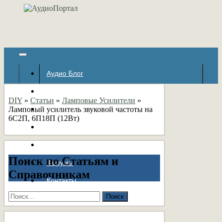
Аудио Блог
Популярное
DIY
»
Статьи
»
Ламповые Усилители
»
Ламповый усилитель звуковой частоты на
Авторские страницы
6С2П, 6П18П (12Вт)
Статьи
Справочник
Поиск по Статьям и
Форумы
Справочникам
Контакты
Найти: