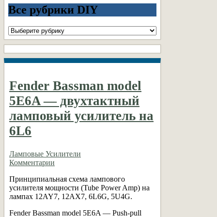
Все рубрики DIY
Все
рубрики
DIY
Fender Bassman model
5E6A — двухтактный
ламповый усилитель на
6L6
Ламповые Усилители
Комментарии
Принципиальная схема лампового
усилителя мощности (Tube Power Amp) на
лампах 12AY7, 12AX7, 6L6G, 5U4G.
Fender Bassman model 5E6A — Push-pull