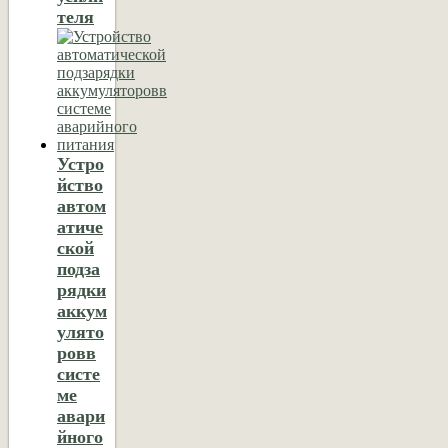
теля
Устро
йство
автом
атиче
ской
подза
рядки
аккум
улято
ровв
систе
ме
авари
йного