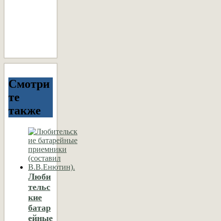
Смотри
те
также
Люби
тельс
кие
батар
ейные