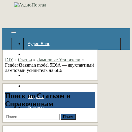
Аудио Блог
Популярное
DIY
»
Статьи
»
Ламповые Усилители
»
Fender Bassman model 5E6A — двухтактный
Авторские страницы
ламповый усилитель на 6L6
Статьи
Справочник
Поиск по Статьям и
Форумы
Справочникам
Контакты
Найти: