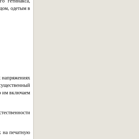
го гетинакса,
дом, одетым в
х напряжениях
 существенный
о им включаем
стественности
х на печатную