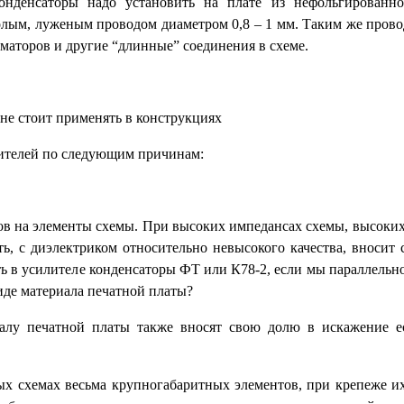
онденсаторы надо установить на плате из нефольгированно
олым, луженым проводом диаметром 0,8 – 1 мм. Таким же прово
маторов и другие “длинные” соединения в схеме.
не стоит применять в конструкциях
ителей по следующим причинам:
ов на элементы схемы. При высоких импедансах схемы, высоки
ть, с диэлектриком относительно невысокого качества, вносит
ть в усилителе конденсаторы ФТ или К78-2, если мы параллельн
иде материала печатной платы?
алу печатной платы также вносят свою долю в искажение е
ых схемах весьма крупногабаритных элементов, при крепеже и