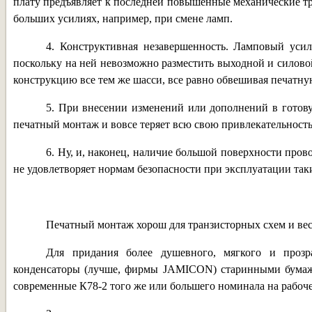
плату предъявляет к последней повышенные механические т
больших усилиях, например, при смене ламп.
4. Конструктивная незавершенность. Ламповый усил
поскольку на ней невозможно разместить выходной и силово
конструкцию все тем же шасси, все равно обвешивая печат
5. При внесении изменений или дополнений в готову
печатный монтаж и вовсе теряет всю свою привлекательность
6. Ну, и, наконец, наличие большой поверхности про
не удовлетворяет нормам безопасности при эксплуатации так
Печатный монтаж хорош для транзисторных схем и вес
Для придания более душевного, мягкого и прозра
конденсаторы (лучше, фирмы JAMICON) старинными бумаж
современные К78-2 того же или большего номинала на рабоче