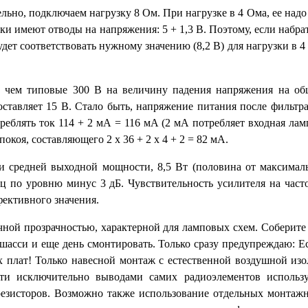
ьно, подключаем нагрузку 8 Ом. При нагрузке в 4 Ома, ее надо
и имеют отводы на напряжения: 5 + 1,3 В. Поэтому, если набра
 будет соответствовать нужному значению (8,2 В) для нагрузки в 4
, чем типовые 300 В на величину падения напряжения на об
 составляет 15 В. Стало быть, напряжение питания после фильт
реблять ток 114 + 2 мА = 116 мА (2 мА потребляет входная лам
окоя, составляющего 2 х 36 + 2 х 4 + 2 = 82 мА.
 средней выходной мощности, 8,5 Вт (половина от максимал
Гц по уровню минус 3 дБ. Чувствительность усилителя на част
фективного значения.
ичной прозрачностью, характерной для ламповых схем. Соберите
ь шасси и еще день смонтировать. Только сразу предупреждаю: 
 плат! Только навесной монтаж с естественной воздушной из
ти исключительно выводами самих радиоэлементов использ
езисторов. Возможно также использование отдельных монтаж