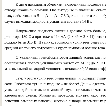
К двум накальным обмоткам, включенным последовател
отводу накальной обмотки. Обе выходные “накальные” обмотк
с двух обмоток, как 5 + 1,3 + 1,3 = 7,6 В, то оно почти точно
случае выходная мощность усилителя составит 14 Вт.
Напряжение анодного питания должно быть больше
резисторе 130 Ом при токе в 114 мА (2 х 46 + 2 х 11), что
должно быть 315 В. На пиках громкости усилитель будет пот
средний же ток его потребления будет немногим больше тока п
С указанным трансформатором данный усилитель при
обеспечивает полосу усиливаемых частот от 34 Гц до 21 К
максимальной выходной мощности составляет 0,28 вольта эф
Звук у этого усилителя очень четкий, и обладает тип
сами. Работы-то тут на выходные – не более! День – сделат
услышать действительно ламповый звук – никаких печатных
элементами схемы. Минимум проводов, монтаж надо вес
лепестки ламповых панелей, жесткие выводы переменных р