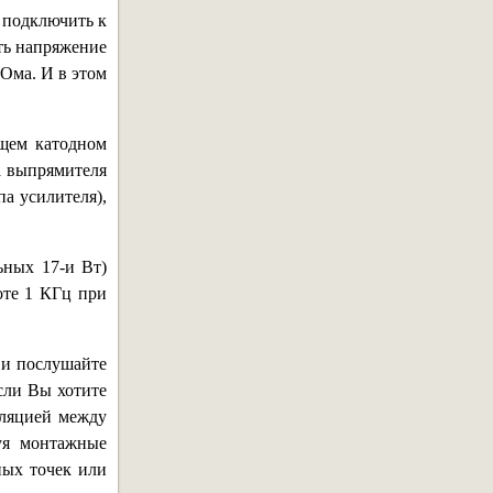
 подключить к
ть напряжение
 Ома. И в этом
щем катодном
ра выпрямителя
па усилителя),
ьных 17-и Вт)
оте 1 КГц при
 и послушайте
Если Вы хотите
оляцией между
уя монтажные
ных точек или