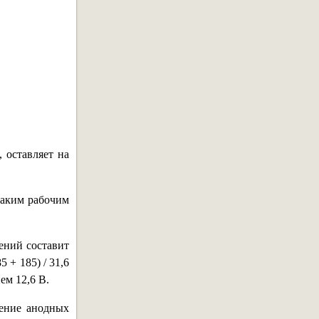
 оставляет на
 таким рабочим
ений составит
 + 185) / 31,6
ем 12,6 В.
ение анодных