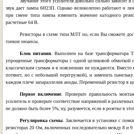
Звучание этого усилителя довольно сильно зависит и
звук дает лампа 6Н23П. Однако великолепно работают и лю
при смене типа лампы изменить значение катодного резис
расчетные 64 В.
Резисторы в схеме типа МЛТ но, если Вы сможете дост
тонкие нюансы.
Блок питания
. Выполнен на базе трансформатора Т
упрощенные трансформаторы с одной целиковой обмоткой 
классическим схемам и в пояснениях не нуждаются. Вместо 
потянет, но с небольшой перегрузкой), и заменить панельк
каждом плече запараллелив аноды. Переменный резистор в ц
Первое включение
. Проверьте правильность монта
усилитель и проверьте соответствие напряжений в различных
не должно быть более 5%, ну, разумеется, если в розетке в э
Регулировка схемы
. Заключается в установке с пом
резисторах 20 Ом, включенных последовательно между 8 и 9