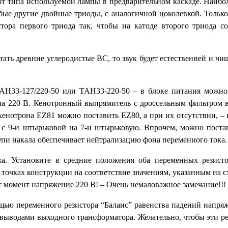
 от типа используемой лампы в предварительном каскаде. Наибо
бые другие двойные триоды, с аналогичной цоколевкой. Только
тора первого триода так, чтобы на катоде второго триода с
ать древние углеродистые ВС, то звук будет естественней и чи
АН33-127/220-50 или ТАН33-220-50 – в блоке питания можно
на 220 В. Кенотронный выпрямитель с дроссельным фильтром
кенотрона EZ81 можно поставить EZ80, а при их отсутствии, –
у с 9-и штырьковой на 7-и штырьковую. Впрочем, можно постав
епи накала обеспечивает нейтрализацию фона переменного тока.
жа. Установите в средние положения оба переменных резист
 точках конструкции на соответствие значениям, указанным на 
тот момент напряжение 220 В! – Очень немаловажное замечание!!!
ощью переменного резистора “Баланс” равенства падений напряж
 выводами выходного трансформатора. Желательно, чтобы эти р