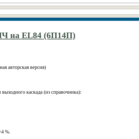
Ч на EL84 (6П14П)
ная авторская версия)
выходного каскада (из справочника):
=4 %.