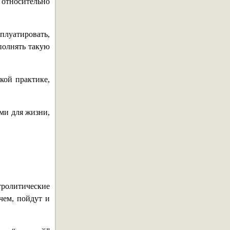
 относительно
плуатировать,
полнять такую
кой практике,
ми для жизни,
ролитические
ем, пойдут и