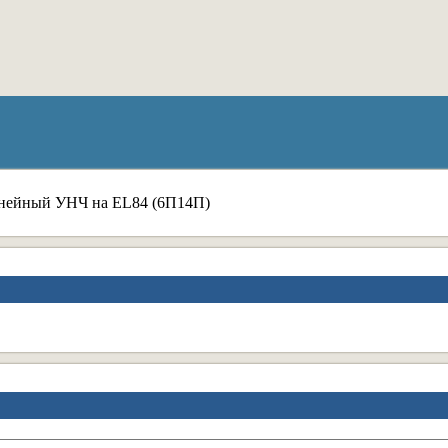
инейный УНЧ на EL84 (6П14П)