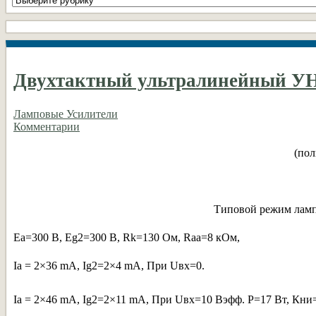
рубрики
DIY
Двухтактный ультралинейный УН
Ламповые Усилители
Комментарии
(пол
Типовой режим ламп 
Еа=300 В, Еg2=300 В, Rk=130 Ом, Raa=8 кОм,
Ia = 2×36 mA, Ig2=2×4 mA, При Uвх=0.
Ia = 2×46 mA, Ig2=2×11 mA, При Uвх=10 Вэфф. P=17 Вт, Кни