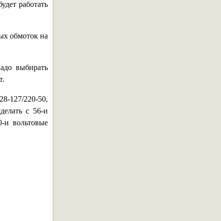
будет работать
ых обмоток на
адо выбирать
т.
-127/220-50,
елать с 56-и
0-и вольтовые