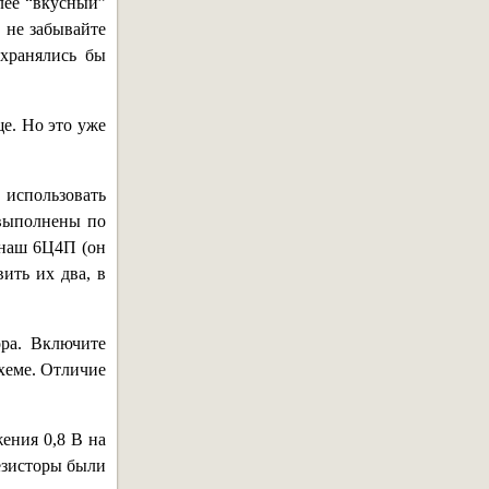
лее “вкусный”
 не забывайте
охранялись бы
ще. Но это уже
 использовать
 выполнены по
 наш 6Ц4П (он
ить их два, в
ора. Включите
схеме. Отличие
ения 0,8 В на
езисторы были