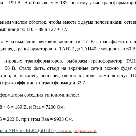
а – 199 В. Это больше, чем 185, поэтому у нас трансформатор 
ьным числом обмоток, чтобы вместе с двумя половинками сетев
мбинациях: 110 + 89 и 127 + 72.
я максимальной звуковой мощности 17 Вт, трансформатор н
одит ряд трансформаторов от ТАН27 до ТАН40 с мощностью 60 В
 типовых трансформаторов, выбираем трансформатор ТАН28
56 В. Стало быть, отвод на экранные сетки можно будет сд
кцию, и, наконец, непосредственно в аноды ламп встанут 11
м при коэффициенте трансформации 32,7.
сформаторы соседних типономиналов:
 + 6 = 189 В, и Raa = 7200 Ом;
6 = 222 В, при этом Raa = 9933 Ом.
^Нажмите для увеличения^