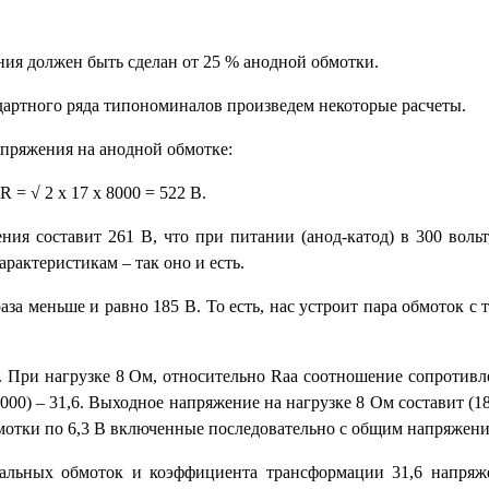
ния должен быть сделан от 25 % анодной обмотки.
артного ряда типономиналов произведем некоторые расчеты.
пряжения на анодной обмотке:
R = √ 2 х 17 х 8000 = 522 В.
ия составит 261 В, что при питании (анод-катод) в 300 вольт,
рактеристикам – так оно и есть.
за меньше и равно 185 В. То есть, нас устроит пара обмоток с
 При нагрузке 8 Ом, относительно Raa соотношение сопротивл
0) – 31,6. Выходное напряжение на нагрузке 8 Ом составит (185
бмотки по 6,3 В включенные последовательно с общим напряжени
кальных обмоток и коэффициента трансформации 31,6 напряж