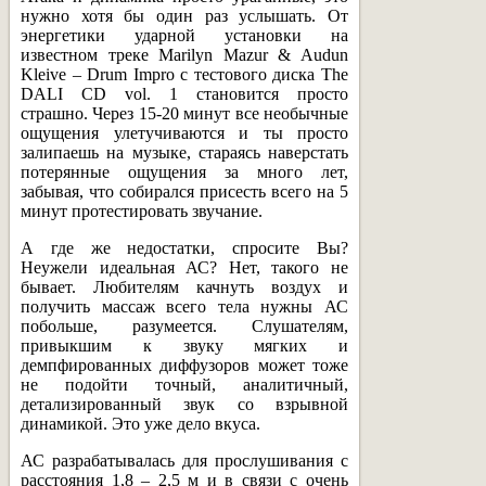
нужно хотя бы один раз услышать. От
энергетики ударной установки на
известном треке Marilyn Mazur & Audun
Kleive – Drum Impro с тестового диска The
DALI CD vol. 1 становится просто
страшно. Через 15-20 минут все необычные
ощущения улетучиваются и ты просто
залипаешь на музыке, стараясь наверстать
потерянные ощущения за много лет,
забывая, что собирался присесть всего на 5
минут протестировать звучание.
А где же недостатки, спросите Вы?
Неужели идеальная АС? Нет, такого не
бывает. Любителям качнуть воздух и
получить массаж всего тела нужны АС
побольше, разумеется. Слушателям,
привыкшим к звуку мягких и
демпфированных диффузоров может тоже
не подойти точный, аналитичный,
детализированный звук со взрывной
динамикой. Это уже дело вкуса.
АС разрабатывалась для прослушивания с
расстояния 1,8 – 2,5 м и в связи с очень