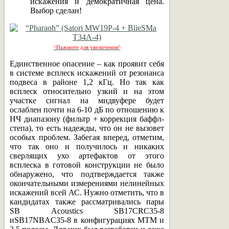
искажения и демократичная цена.
Выбор сделан!
^Нажмите для увеличения^
Единственное опасение – как проявит себя
в системе всплеск искажений от резонанса
подвеса в районе 1,2 кГц. Но так как
всплеск относительно узкий и на этом
участке сигнал на мидвуфере будет
ослаблен почти на 6-10 дБ по отношению к
НЧ диапазону (фильтр + коррекция баффл-
степа), то есть надежды, что он не вызовет
особых проблем. Забегая вперед, отметим,
что так оно и получилось и никаких
сверлящих ухо артефактов от этого
всплеска в готовой конструкции не было
обнаружено, что подтверждается также
окончательными измерениями нелинейных
искажений всей АС. Нужно отметить, что в
кандидатах также рассматривались пары
SB Acoustics SB17CRC35-8
иSB17NBAC35-8 в конфигурациях МТМ и