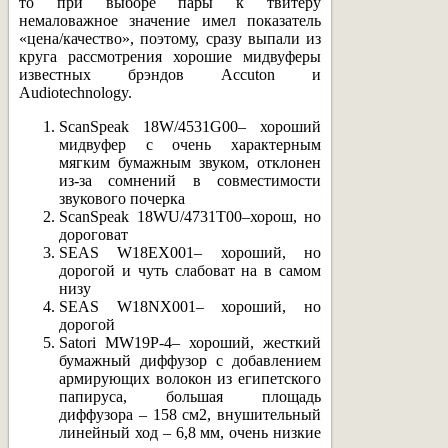
то при выборе пары к твитеру
немаловажное значение имел показатель
«цена/качество», поэтому, сразу выпали из
круга рассмотрения хорошие мидвуферы
известных брэндов Accuton и
Audiotechnology.
ScanSpeak 18W/4531G00– хороший
мидвуфер с очень характерным
мягким бумажным звуком, отклонен
из-за сомнений в совместимости
звукового почерка
ScanSpeak 18WU/4731T00–хорош, но
дороговат
SEAS W18EX001– хороший, но
дорогой и чуть слабоват на в самом
низу
SEAS W18NX001– хороший, но
дорогой
Satori MW19P-4– хороший, жесткий
бумажный диффузор с добавлением
армирующих волокон из египетского
папируса, большая площадь
диффузора – 158 см2, внушительный
линейный ход – 6,8 мм, очень низкие