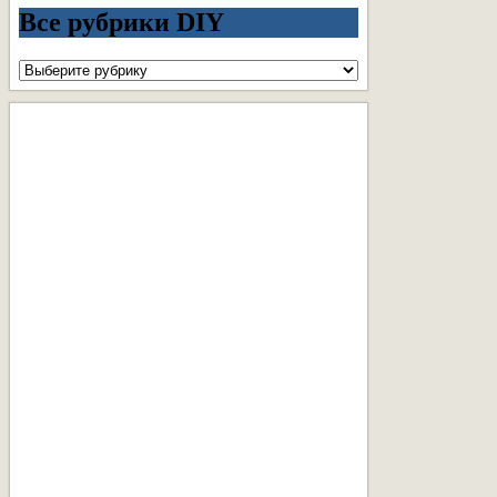
Все рубрики DIY
Все
рубрики
DIY