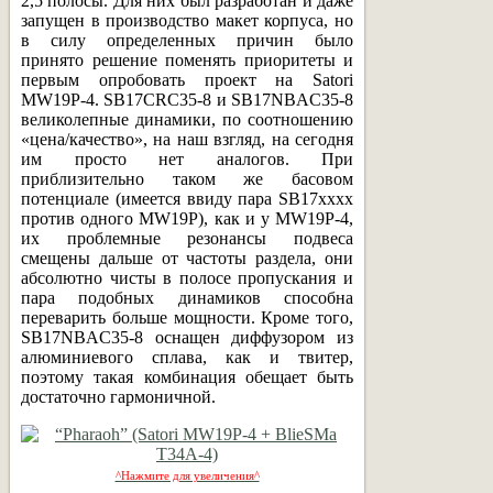
2,5 полосы. Для них был разработан и даже
запущен в производство макет корпуса, но
в силу определенных причин было
принято решение поменять приоритеты и
первым опробовать проект на Satori
MW19P-4. SB17CRC35-8 и SB17NBAC35-8
великолепные динамики, по соотношению
«цена/качество», на наш взгляд, на сегодня
им просто нет аналогов. При
приблизительно таком же басовом
потенциале (имеется ввиду пара SB17xxxx
против одного MW19P), как и у MW19P-4,
их проблемные резонансы подвеса
смещены дальше от частоты раздела, они
абсолютно чисты в полосе пропускания и
пара подобных динамиков способна
переварить больше мощности. Кроме того,
SB17NBAC35-8 оснащен диффузором из
алюминиевого сплава, как и твитер,
поэтому такая комбинация обещает быть
достаточно гармоничной.
^Нажмите для увеличения^