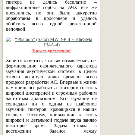
твитера не дались бесплатно –
дифракционные горбы на АЧХ все же
проявились, но они были аккуратно
обработаны в кроссовере и удалось
обойтись всего одной режекторной
цепочкой.
^Нажмите для увеличения^
Хочется отметить, что так называемый, т.е.
формирование окончательного характера
звучания акустической системы в целом
отняло львиную долю времени всего
процесса разработки АС. Впервые в жизни
нам пришлось работать с твитером со столь
широкой дисперсией и огромным рабочим
частотным диапазоном. Его звучание не
совпадало ни с одним из шаблонов
звучаний твитеров, хранящихся в наших
головах. Поэтому, привыкание к столь
широкой и детальной подаче звука заняло
некоторое время. Задача стояла в
достижении баланса между