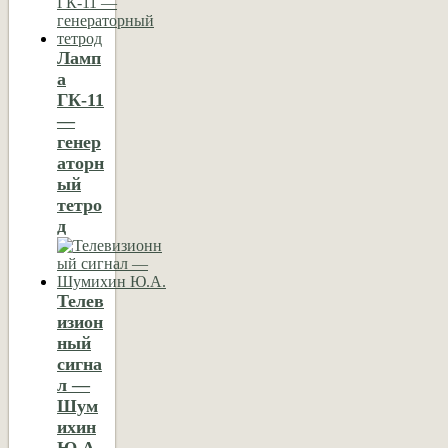
Ламп
а
ГК-11
—
генер
аторн
ый
тетро
д
Телев
изион
ный
сигна
л —
Шум
ихин
Ю.А.