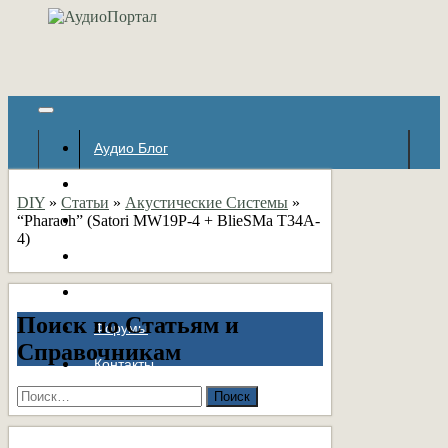
Аудио Блог
Популярное
DIY
»
Статьи
»
Акустические Системы
»
“Pharaoh” (Satori MW19P-4 + BlieSMa T34A-
Авторские страницы
4)
Статьи
Справочник
Поиск по Статьям и
Форумы
Справочникам
Контакты
Найти: