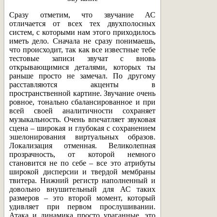
Сразу отметим, что звучание АС
отличается от всех тех двухполосных
систем, с которыми нам этого приходилось
иметь дело. Сначала не сразу понимаешь,
что происходит, так как все известные тебе
тестовые записи звучат с вновь
открывающимися деталями, которых ты
раньше просто не замечал. По другому
расставляются акценты в
пространственной картине. Звучание очень
ровное, тонально сбалансированное и при
всей своей аналитичности сохраняет
музыкальность. Очень впечатляет звуковая
сцена – широкая и глубокая с сохранением
эшелонирования виртуальных образов.
Локализация отменная. Великолепная
прозрачность, от которой немного
становится не по себе – все это атрибуты
широкой дисперсии и твердой мембраны
твитера. Нижний регистр наполненный и
довольно внушительный для АС таких
размеров – это второй момент, который
удивляет при первом прослушивании.
Атака и динамика просто ураганные, это