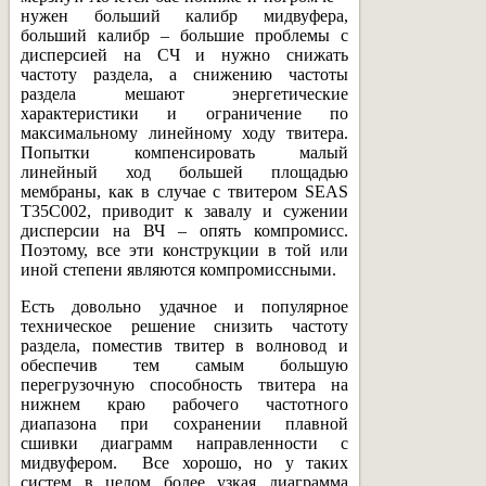
нужен больший калибр мидвуфера,
больший калибр – большие проблемы с
дисперсией на СЧ и нужно снижать
частоту раздела, а снижению частоты
раздела мешают энергетические
характеристики и ограничение по
максимальному линейному ходу твитера.
Попытки компенсировать малый
линейный ход большей площадью
мембраны, как в случае с твитером SEAS
T35C002, приводит к завалу и сужении
дисперсии на ВЧ – опять компромисс.
Поэтому, все эти конструкции в той или
иной степени являются компромиссными.
Есть довольно удачное и популярное
техническое решение снизить частоту
раздела, поместив твитер в волновод и
обеспечив тем самым большую
перегрузочную способность твитера на
нижнем краю рабочего частотного
диапазона при сохранении плавной
сшивки диаграмм направленности с
мидвуфером. Все хорошо, но у таких
систем в целом более узкая диаграмма