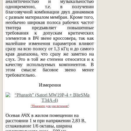
аналитичностью и музыкальностью
одновременно, т.е. в получении
благозвучной комбинации двух динамиков
с разным материалом мембран. Кроме того,
необычно широкая полоса рабочих частот
твитера предъявляет повышенные
требования к допускам критических
элементов в ВЧ звене кроссовера, так как
малейшие изменения параметров влияют
сразу на всю полосу от 1,3 кГц и до самого
края диапазона, что сразу же заметно на
слух. Это в той же степени относится и к
качеству используемых компонентов. В
этом смысле басовое звено менее
требовательно.
Измерения
^Нажмите для увеличения^
Осевая АЧХ в жилом помещении на
расстоянии 1 м при напряжении 2,83 В,
сглаживание 1/6 октавы, ширина