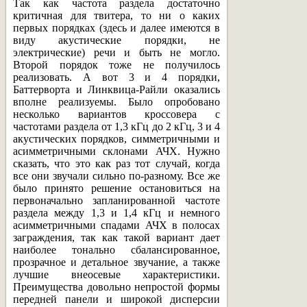
Так как частота раздела достаточно
критичная для твитера, то ни о каких
первых порядках (здесь и далее имеются в
виду акустические порядки, не
электрические) речи и быть не могло.
Второй порядок тоже не получилось
реализовать. А вот 3 и 4 порядки,
Баттерворта и Линквица-Райли оказались
вполне реализуемы. Было опробовано
несколько вариантов кроссовера с
частотами раздела от 1,3 кГц до 2 кГц, 3 и 4
акустических порядков, симметричными и
асимметричными склонами АЧХ. Нужно
сказать, что это как раз тот случай, когда
все они звучали сильно по-разному. Все же
было принято решение остановиться на
первоначально запланированной частоте
раздела между 1,3 и 1,4 кГц и немного
асимметричными спадами АЧХ в полосах
заграждения, так как такой вариант дает
наиболее тонально сбалансированное,
прозрачное и детальное звучание, а также
лучшие внеосевые характеристики.
Преимущества довольно непростой формы
передней панели и широкой дисперсии