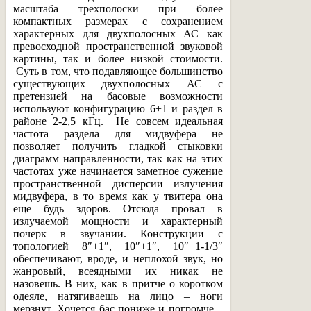
масштаба трехполоски при более
компактных размерах с сохранением
характерных для двухполосных АС как
превосходной пространственной звуковой
картины, так и более низкой стоимости.
Суть в том, что подавляющее большинство
существующих двухполосных АС с
претензией на басовые возможности
используют конфигурацию 6+1 и раздел в
районе 2-2,5 кГц. Не совсем идеальная
частота раздела для мидвуфера не
позволяет получить гладкой стыковки
диаграмм направленности, так как на этих
частотах уже начинается заметное сужение
пространственной дисперсии излучения
мидвуфера, в то время как у твитера она
еще будь здоров. Отсюда провал в
излучаемой мощности и характерный
почерк в звучании. Конструкции с
топологией 8″+1″, 10″+1″, 10″+1-1/3″
обеспечивают, вроде, и неплохой звук, но
жанровый, всеядными их никак не
назовешь. В них, как в притче о коротком
одеяле, натягиваешь на лицо – ноги
мерзнут. Хочется бас пониже и погромче –