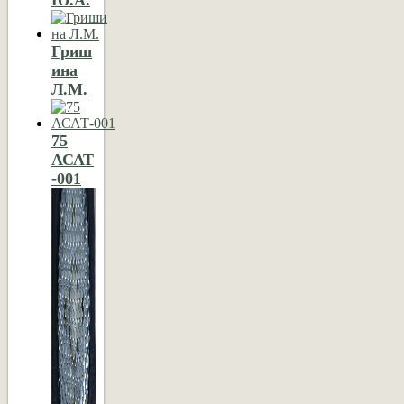
Гриш
ина
Л.М.
75
АСАТ
-001