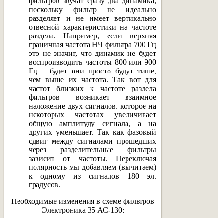
фильтров звучат сразу два динамика,
поскольку фильтр не идеально
разделяет и не имеет вертикально
отвесной характеристики на частоте
раздела. Например, если верхняя
граничная частота НЧ фильтра 700 Гц
это не значит, что динамик не будет
воспроизводить частоты 800 или 900
Гц – будет они просто будут тише,
чем выше их частота. Так вот для
частот близких к частоте раздела
фильтров возникает взаимное
наложение двух сигналов, которое на
некоторых частотах увеличивает
общую амплитуду сигнала, а на
других уменьшает. Так как фазовый
сдвиг между сигналами прошедших
через разделительные фильтры
зависит от частоты. Переключая
полярность мы добавляем (вычитаем)
к одному из сигналов 180 эл.
градусов.
Необходимые изменения в схеме фильтров
Электроника 35 АС-130: