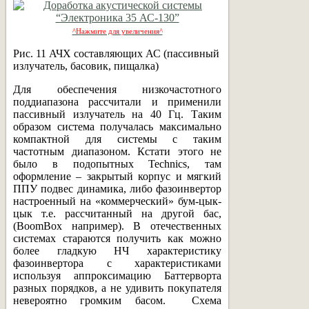
^Нажмите для увеличения^
Рис. 11 АЧХ составляющих АС (пассивный
излучатель, басовик, пищалка)
Для обеспечения низкочастотного
поддиапазона рассчитали и применили
пассивный излучатель на 40 Гц. Таким
образом система получалась максимально
компактной для системы с таким
частотным диапазоном. Кстати этого не
было в подопытных Technics, там
оформление – закрытый корпус и мягкий
ППУ подвес динамика, либо фазоинвертор
настроенный на «коммерческий» бум-цык-
цык т.е. рассчитанный на другой бас,
(BoomBox например). В отечественных
системах стараются получить как можно
более гладкую НЧ характеристику
фазоинвертора с характеристиками
используя аппроксимацию Баттерворта
разных порядков, а не удивить покупателя
невероятно громким басом. Схема