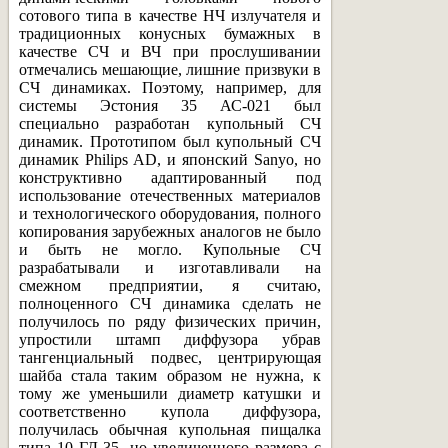
сотового типа в качестве НЧ излучателя и
традиционных конусных бумажных в
качестве СЧ и ВЧ при прослушивании
отмечались мешающие, лишние призвуки в
СЧ динамиках. Поэтому, например, для
системы Эстония 35 АС-021 был
специально разработан купольный СЧ
динамик. Прототипом был купольный СЧ
динамик Philips AD, и японский Sanyo, но
конструктивно адаптированный под
использование отечественных материалов
и технологического оборудования, полного
копирования зарубежных аналогов не было
и быть не могло. Купольные СЧ
разрабатывали и изготавливали на
смежном предприятии, я считаю,
полноценного СЧ динамика сделать не
получилось по ряду физических причин,
упростили штамп диффузора убрав
тангенциальный подвес, центрирующая
шайба стала таким образом не нужна, к
тому же уменьшили диаметр катушки и
соответственно купола диффузора,
получилась обычная купольная пищалка
типа 10 ГД-35, но увеличенного размера с