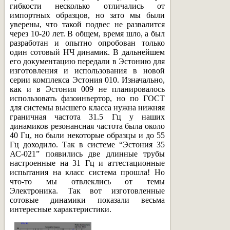
гибкости несколько отличались от
импортных образцов, но зато мы были
уверены, что такой подвес не развалится
через 10-20 лет. В общем, время шло, а был
разработан и опытно опробован только
один сотовый НЧ динамик. В дальнейшем
его документацию передали в Эстонию для
изготовления и использования в новой
серии комплекса Эстония 010. Изначально,
как и в Эстония 009 не планировалось
использовать фазоинвертор, но по ГОСТ
для системы высшего класса нужна нижняя
граничная частота 31.5 Гц у наших
динамиков резонансная частота была около
40 Гц, но были некоторые образцы и до 55
Гц доходило. Так в системе “Эстония 35
АС-021” появились две длинные трубы
настроенные на 31 Гц и аттестационные
испытания на класс система прошла! Но
что-то мы отвлеклись от темы
Электроника. Так вот изготовленные
сотовые динамики показали весьма
интересные характеристики.