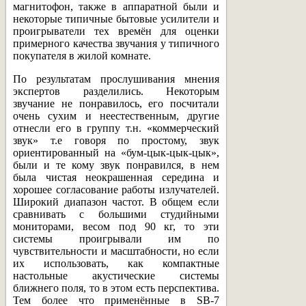
магнитофон, также в аппаратной были и
некоторые типичные бытовые усилители и
проигрыватели тех времён для оценки
примерного качества звучания у типичного
покупателя в жилой комнате.
По результатам прослушивания мнения
экспертов разделились. Некоторым
звучание не понравилось, его посчитали
очень сухим и неестественным, другие
отнесли его в группу т.н. «коммерческий
звук» т.е говоря по простому, звук
ориентированный на «бум-цык-цык-цык»,
были и те кому звук понравился, в нем
была чистая неокрашенная середина и
хорошее согласование работы излучателей.
Широкий диапазон частот. В общем если
сравнивать с большими студийными
мониторами, весом под 90 кг, то эти
системы проигрывали им по
чувствительности и масштабности, но если
их использовать, как компактные
настольные акустические системы
ближнего поля, то в этом есть перспектива.
Тем более что применённые в SB-7