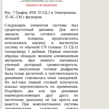
^Нажмите для увеличения^
Рис. 7 График АЧХ 35 ГД-1 в Электроника
35 АС-130 с фильтром
Следующим элементом системы был
среднечастотный динамик. Для него
заказали листы сотового алюминия
меньшей толщины, предполагалось
использовать корзину и магнитную
систему от обычной СЧ головки 15 ГД-11
типоразмера 5 дюймов. Первые опытные
образцы обладали звонким алюминиевым
звучанием, звук немного напоминал
уличный рупорный громкоговоритель.
Также закупленная сотовая диафрагма
была толще расчетной, и чувствительность
динамиков становилась ниже ожидаемой.
Но всё-таки первый сотовый излучатель
показал перспективность их применения.
Подобрать два или три динамики
взаимодополняющих друг друга по
частотному диапазону не так просто как
кажется. При комплектовании системы
динамическими головками нового