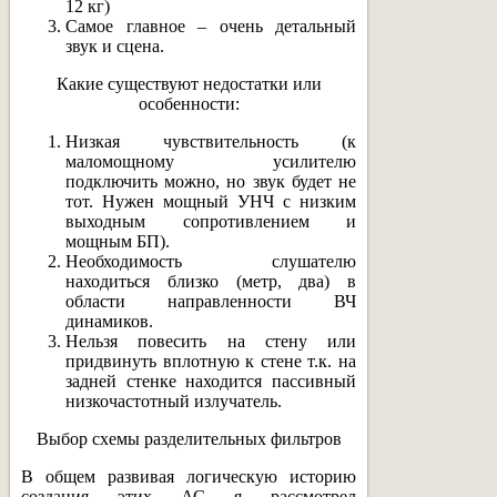
12 кг)
Самое главное – очень детальный
звук и сцена.
Какие существуют недостатки или
особенности:
Низкая чувствительность (к
маломощному усилителю
подключить можно, но звук будет не
тот. Нужен мощный УНЧ с низким
выходным сопротивлением и
мощным БП).
Необходимость слушателю
находиться близко (метр, два) в
области направленности ВЧ
динамиков.
Нельзя повесить на стену или
придвинуть вплотную к стене т.к. на
задней стенке находится пассивный
низкочастотный излучатель.
Выбор схемы разделительных фильтров
В общем развивая логическую историю
создания этих АС я рассмотрел