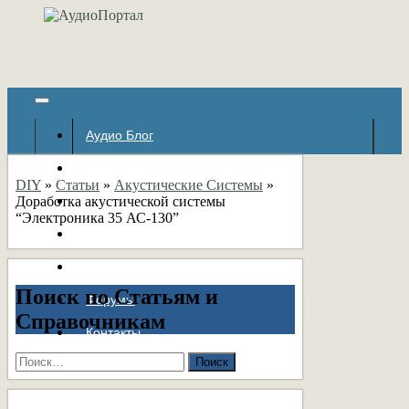
Аудио Блог
Популярное
DIY
»
Статьи
»
Акустические Системы
»
Доработка акустической системы
Авторские страницы
“Электроника 35 АС-130”
Статьи
Справочник
Поиск по Статьям и
Форумы
Справочникам
Контакты
Найти: