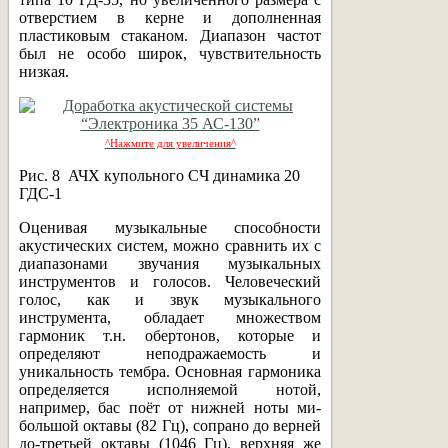
отверстием в керне и дополненная
пластиковым стаканом. Диапазон частот
был не особо широк, чувствительность
низкая.
^Нажмите для увеличения^
Рис. 8 АЧХ купольного СЧ динамика 20
ГДС-1
Оценивая музыкальные способности
акустических систем, можно сравнить их с
диапазонами звучания музыкальных
инструментов и голосов. Человеческий
голос, как и звук музыкального
инструмента, обладает множеством
гармоник т.н. обертонов, которые и
определяют неподражаемость и
уникальность тембра. Основная гармоника
определяется исполняемой нотой,
например, бас поёт от нижней ноты ми-
большой октавы (82 Гц), сопрано до верней
до-третьей октавы (1046 Гц), верхняя же