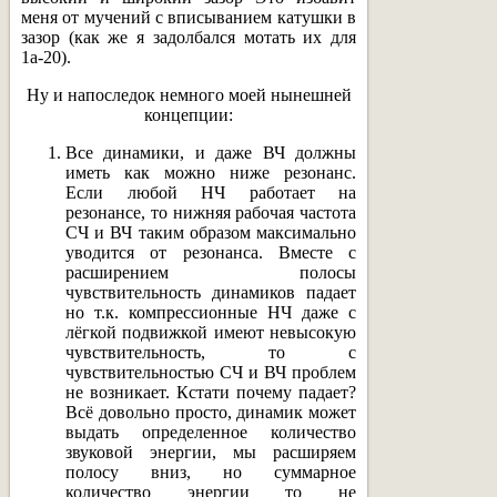
меня от мучений с вписыванием катушки в
зазор (как же я задолбался мотать их для
1а-20).
Ну и напоследок немного моей нынешней
концепции:
Все динамики, и даже ВЧ должны
иметь как можно ниже резонанс.
Если любой НЧ работает на
резонансе, то нижняя рабочая частота
СЧ и ВЧ таким образом максимально
уводится от резонанса. Вместе с
расширением полосы
чувствительность динамиков падает
но т.к. компрессионные НЧ даже с
лёгкой подвижкой имеют невысокую
чувствительность, то с
чувствительностью СЧ и ВЧ проблем
не возникает. Кстати почему падает?
Всё довольно просто, динамик может
выдать определенное количество
звуковой энергии, мы расширяем
полосу вниз, но суммарное
количество энергии то не