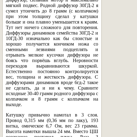
мягкий подвес. Родной диффузор 30ГД-2 я
сумел утончить до 8 грамм (с колпачком)
при этом толщину сделал у катушки
больше и она плавно уменьшается к краям.
Тут нет ничего сложного для повторения.
Диффузоры динамиков семейства 30ГД-2 и
10ГД-30 изначально как бы слоистые и
хорошо получается кончиком ножа со
сменными лезвиями подцеплять и
отрывать мелкие кусочки диффузора не
боясь что порвёшь вглубь. Неровности
переходов выравниваются шкуркой.
Естественно постоянно контролируется
вес, толщина и жесткость диффузора. С
диффузорами динамиков вроде 6гд-2 такое
не сделать, да и ни к чему. Сравните
исходные 30-40 грамм родного диффузора с
колпачком и 8 грамм с колпачком на
выходе.
Катушку привычно намотал в 3 слоя.
Провод 0,315 мм (0,36 мм по лаку), 193
витка, омическое 6,7 Ом, вес 23 грамма.
Высота намотки вышла 24 мм. Вместо ЦШ
осознанно поставил паука. Раза 3