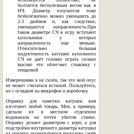
болтается бесполезным весом как в
НЧ. Диаметр излучателя тоже
безболезненно можно уменьшить до
2-3 дюймов и, как следствие,
уменьшается направленность.При
таком диаметре СЧ в игру вступают
купольники у которых
направленность еще меньше.
Относительно большая
индуктивность катушки купольного
СЧ не даёт головке играть сильно
высоко что облегчает стыковку с
пищалкой
Измерениями я не силён, так что мой опус
не может считаться истиной. Пользуйтесь,
но с оглядкой на микрофон и коробочку.
Оправку для намотки катушек вам
изготовит любой токарь. Мне, к примеру,
сделали их в местном отделении
водоканала на почти убитом станке.
Оправку делают диаметром с керн, а для
подстройки внутреннего диаметра катушки
на оправку подматывается несколько слоёв