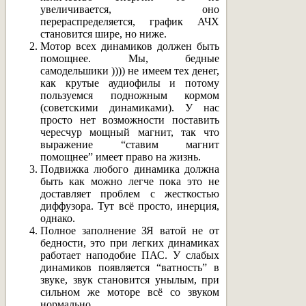
увеличивается, оно
перераспределяется, график АЧХ
становится шире, но ниже.
Мотор всех динамиков должен быть
помощнее. Мы, бедные
самодельшики )))) не имеем тех денег,
как крутые аудиофилы и потому
пользуемся подножным кормом
(советскими динамиками). У нас
просто нет возможности поставить
чересчур мощный магнит, так что
выражение “ставим магнит
помощнее” имеет право на жизнь.
Подвижка любого динамика должна
быть как можно легче пока это не
доставляет проблем с жесткостью
диффузора. Тут всё просто, инерция,
однако.
Полное заполнение ЗЯ ватой не от
бедности, это при легких динамиках
работает наподобие ПАС. У слабых
динамиков появляется “ватность” в
звуке, звук становится унылым, при
сильном же моторе всё со звуком
нормально.