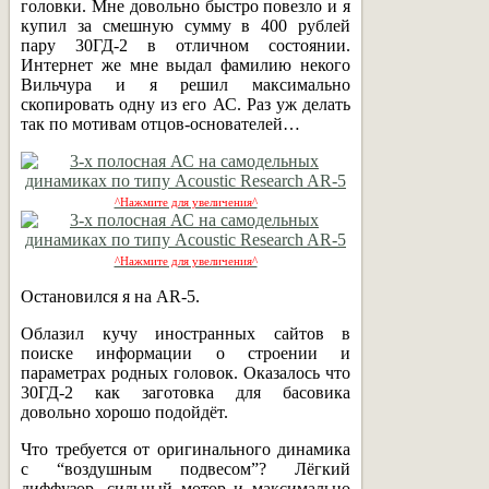
головки. Мне довольно быстро повезло и я
купил за смешную сумму в 400 рублей
пару 30ГД-2 в отличном состоянии.
Интернет же мне выдал фамилию некого
Вильчура и я решил максимально
скопировать одну из его АС. Раз уж делать
так по мотивам отцов-основателей…
^Нажмите для увеличения^
^Нажмите для увеличения^
Остановился я на AR-5.
Облазил кучу иностранных сайтов в
поиске информации о строении и
параметрах родных головок. Оказалось что
30ГД-2 как заготовка для басовика
довольно хорошо подойдёт.
Что требуется от оригинального динамика
с “воздушным подвесом”? Лёгкий
диффузор, сильный мотор и максимально