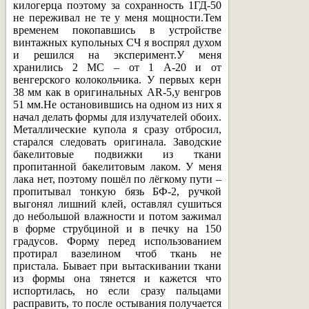
килогерца поэтому за сохранность 1ГД-50
не переживал не те у меня мощности.Тем
временем покопавшись в устройстве
винтажных купольных СЧ я воспрял духом
и решился на эксперимент.У меня
хранились 2 МС – от 1 А-20 и от
венгерского колокольчика. У первых керн
38 мм как в оригинальных AR-5,у венгров
51 мм.Не остановившись на одном из них я
начал делать формы для излучателей обоих.
Металлические купола я сразу отбросил,
старался следовать оригинала. Заводские
бакелитовые подвижки из ткани
пропитанной бакелитовым лаком. У меня
лака нет, поэтому пошёл по лёгкому пути –
пропитывал тонкую бязь БФ-2, ручкой
выгонял лишний клей, оставлял сушиться
до небольшой влажности и потом зажимал
в форме струбциной и в печку на 150
градусов. Форму перед использованием
протирал вазелином чтоб ткань не
пристала. Бывает при вытаскивании ткани
из формы она тянется и кажется что
испортилась, но если сразу пальцами
расправить, то после остывания получается