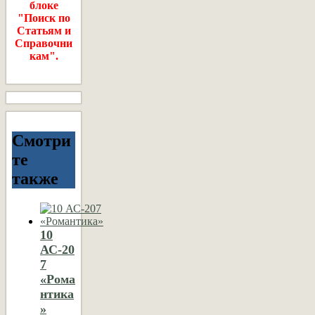
блоке
"Поиск по
Статьям и
Справочни
кам".
Смотри
те
также
10
АС-20
7
«Рома
нтика
»