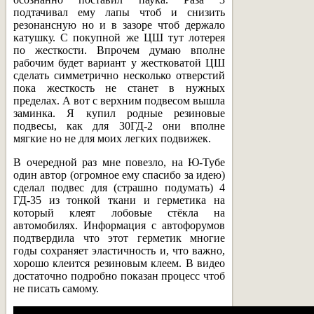
подтачивал ему лапы чтоб и снизить
резонансную но и в зазоре чтоб держало
катушку. С покупной же ЦШ тут лотерея
по жесткости. Впрочем думаю вполне
рабочим будет вариант у жестковатой ЦШ
сделать симметрично несколько отверстий
пока жесткость не станет в нужных
пределах. А вот с верхним подвесом вышла
заминка. Я купил родные резиновые
подвесы, как для 30ГД-2 они вполне
мягкие но не для моих легких подвижек.
В очередной раз мне повезло, на Ю-Тубе
один автор (огромное ему спасибо за идею)
сделал подвес для (страшно подумать) 4
ГД-35 из тонкой ткани и герметика на
который клеят лобовые стёкла на
автомобилях. Информация с автофорумов
подтвердила что этот герметик многие
годы сохраняет эластичность и, что важно,
хорошо клеится резиновым клеем. В видео
достаточно подробно показан процесс чтоб
не писать самому.