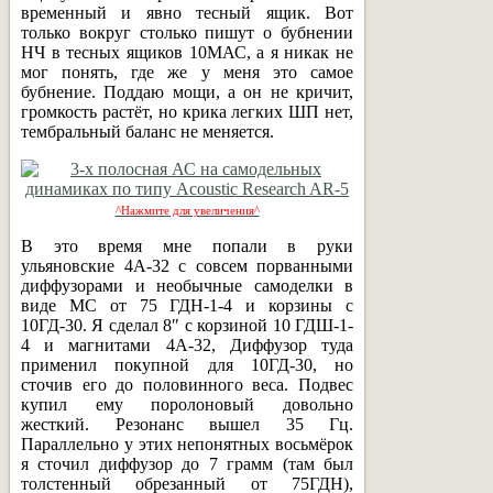
временный и явно тесный ящик. Вот
только вокруг столько пишут о бубнении
НЧ в тесных ящиков 10МАС, а я никак не
мог понять, где же у меня это самое
бубнение. Поддаю мощи, а он не кричит,
громкость растёт, но крика легких ШП нет,
тембральный баланс не меняется.
^Нажмите для увеличения^
В это время мне попали в руки
ульяновские 4А-32 с совсем порванными
диффузорами и необычные самоделки в
виде МС от 75 ГДН-1-4 и корзины с
10ГД-30. Я сделал 8″ с корзиной 10 ГДШ-1-
4 и магнитами 4А-32, Диффузор туда
применил покупной для 10ГД-30, но
сточив его до половинного веса. Подвес
купил ему поролоновый довольно
жесткий. Резонанс вышел 35 Гц.
Параллельно у этих непонятных восьмёрок
я сточил диффузор до 7 грамм (там был
толстенный обрезанный от 75ГДН),