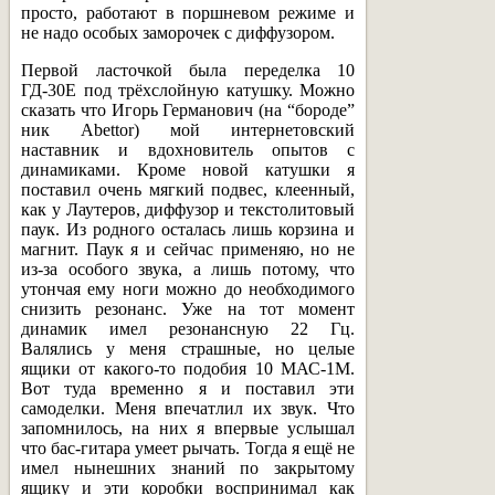
просто, работают в поршневом режиме и
не надо особых заморочек с диффузором.
Первой ласточкой была переделка 10
ГД-30E под трёхслойную катушку. Можно
сказать что Игорь Германович (на “бороде”
ник Abettor) мой интернетовский
наставник и вдохновитель опытов с
динамиками. Кроме новой катушки я
поставил очень мягкий подвес, клеенный,
как у Лаутеров, диффузор и текстолитовый
паук. Из родного осталась лишь корзина и
магнит. Паук я и сейчас применяю, но не
из-за особого звука, а лишь потому, что
утончая ему ноги можно до необходимого
снизить резонанс. Уже на тот момент
динамик имел резонансную 22 Гц.
Валялись у меня страшные, но целые
ящики от какого-то подобия 10 МАС-1М.
Вот туда временно я и поставил эти
самоделки. Меня впечатлил их звук. Что
запомнилось, на них я впервые услышал
что бас-гитара умеет рычать. Тогда я ещё не
имел нынешних знаний по закрытому
ящику и эти коробки воспринимал как