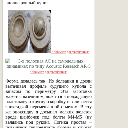
вполне ровный купол.
^Нажмите для увеличения^
^Нажмите для увеличения^
Форма делалась так. Из болванки в дрели
вытачивал профиль будущего купола с
запасом по периметру. Эта заготовка
мажется вазелином, ложится в подходящую
пластиковую круглую коробку и заливается
эпоксидкой перемешанной с мелом. В эту
же эпоксидку я досыпал мелких железок
вроде шайбочек под болты М4-М5 (ну
валялись под рукой). Логика простая –
повышают теплоёмкость формы и служат