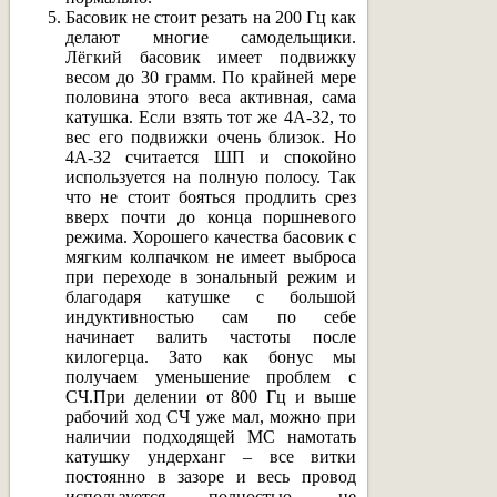
Басовик не стоит резать на 200 Гц как
делают многие самодельщики.
Лёгкий басовик имеет подвижку
весом до 30 грамм. По крайней мере
половина этого веса активная, сама
катушка. Если взять тот же 4А-32, то
вес его подвижки очень близок. Но
4А-32 считается ШП и спокойно
используется на полную полосу. Так
что не стоит бояться продлить срез
вверх почти до конца поршневого
режима. Хорошего качества басовик с
мягким колпачком не имеет выброса
при переходе в зональный режим и
благодаря катушке с большой
индуктивностью сам по себе
начинает валить частоты после
килогерца. Зато как бонус мы
получаем уменьшение проблем с
СЧ.При делении от 800 Гц и выше
рабочий ход СЧ уже мал, можно при
наличии подходящей МС намотать
катушку ундерханг – все витки
постоянно в зазоре и весь провод
используется полностью, не