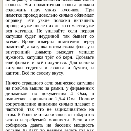
фольги. Эта подмоточная фольга должна
содержать пару узких кусочков. При
намотке провод довольно сильно обжимает
оправку. Эти узкие полоски вытащить
проще, а уже после них легко снмается уже
вся катушка. Не унывайте если первая
катушка будет неудачной, так бывает со
всеми. Вроде измерил штангелем перед
намоткой, а катушка потом сжала фольгу и
внутренний диаметр выходит меньше
нужного, катушка трёт об керн. Добавьте
ещё фольги и всё получится. Для основы
катушки годится и фольга и бумага, и
каптон. Всё по своему вкусу.
Ничего страшного если омическое катушки
на полОма вышло за рамки, у фирменных
динамиков по документам 4 Ома, а
омическое в диапазоне 2,5-4 Ома. Полное
сопротивление динамика сильно плавает с
частотой, так что не зацикливайтесь на
этом. Я больше отталкиваюсь от габаритов
зазора и требуемой мощности. Если я не
собираюсь давать на басовик мощность
больше 20 Ватт, то незачем делать ход как