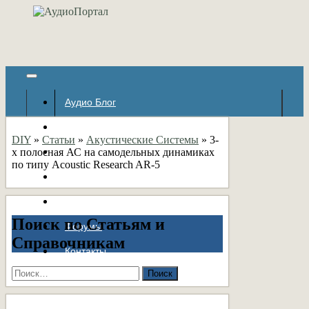
Аудио Блог
Популярное
DIY
»
Статьи
»
Акустические Системы
»
3-
х полосная АС на самодельных динамиках
Авторские страницы
по типу Acoustic Research AR-5
Статьи
Справочник
Поиск по Статьям и
Форумы
Справочникам
Контакты
Найти: