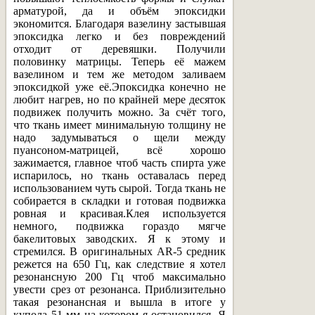
арматурой, да и объём эпоксидки
экономится. Благодаря вазелину застывшая
эпоксидка легко и без повреждений
отходит от деревяшки. Получили
половинку матрицы. Теперь её мажем
вазелином и тем же методом заливаем
эпоксидкой уже её.Эпоксидка конечно не
любит нагрев, но по крайней мере десяток
подвижек получить можно. За счёт того,
что ткань имеет минимальную толщину не
надо задумываться о щели между
пуансоном-матрицей, всё хорошо
зажимается, главное чтоб часть спирта уже
испарилось, но ткань оставалась перед
использованием чуть сырой. Тогда ткань не
собирается в складки и готовая подвижка
ровная и красивая.Клея используется
немного, подвижка гораздо мягче
бакелитовых заводских. Я к этому и
стремился. В оригинальных AR-5 средник
режется на 650 Гц, как следствие я хотел
резонансную 200 Гц чтоб максимально
увести срез от резонанса. Приблизительно
такая резонансная и вышла в итоге у
купола 51 мм на котором я остановился. Я