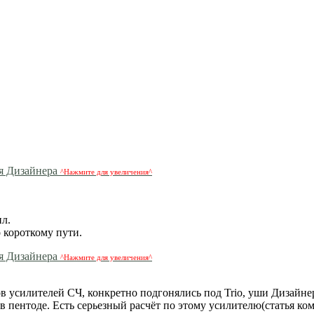
^Нажмите для увеличения^
ил.
о короткому пути.
^Нажмите для увеличения^
в усилителей СЧ, конкретно подгонялись под Trio, уши Дизайнер
пентоде. Есть серьезный расчёт по этому усилителю(статья ком