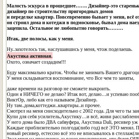
Малость эскурса в прошедшее…….
Дизайнер-это старень
дизайнер по строительству пригородных домов
и переделке квартир. Повсевременно бывает у меня, всё о
он строил дома и котеджи в подмосковье, бывал дома наезд
зацепила. Остальное не любопытно говорить………
Итак, две полосы, как у меня
.
Ну..захотелось так, наслушавшись у меня, чтож поделаешь.
Акустика активная.
Охото, означает создадим!!!
Буду максимально краток. Чтобы не занимать Вашего драгоц
У меня складывается воспоминание, что Все чем то заняты,
даже времени на разговор не сможете выкроить.
Один я НИЧЕГО не делаю? Итак вот, делаю…и успеваю пооб
ВиктОр, либо как его называем Дизайнер.
Ну там..дома,коттеджи..квартиры..и прочее.
Смотрел на меня снисходительно с 2002 года. Для чего ты за
Купи для себя усилитель,Акустику…и всё, живи расслабленн
У него дома было ДВА сабвуфера, Акустика Dali, ресивер уж
Каждые приблизительно полгода(либо год) всё ЭТО менял. П
новый ресивер, естессно всё это не вписывалось в стеллаж(л
Звал меня на прослушку, за ранее предупредив, что будет ОЧ