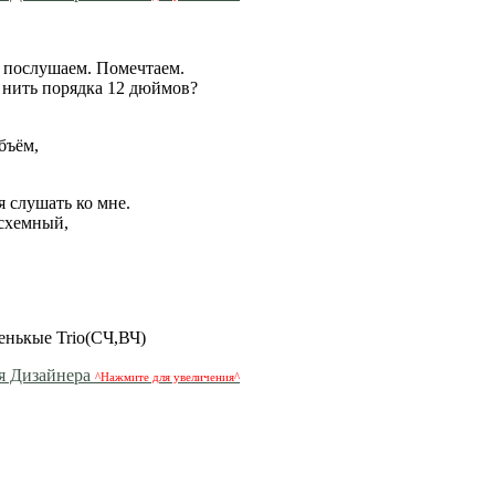
, послушаем. Помечтаем.
 нить порядка 12 дюймов?
бъём,
я слушать ко мне.
осхемный,
енькые Trio(СЧ,ВЧ)
^Нажмите для увеличения^