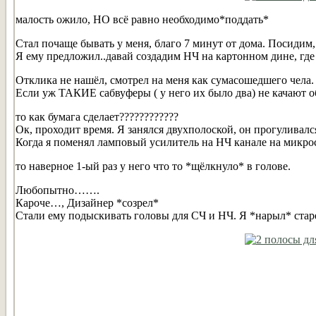
малость ожило, НО всё равно необходимо*поддать*
Стал почаще бывать у меня, благо 7 минут от дома. Посидим
Я ему предложил..давай создадим НЧ на картонном дине, где
Отклика не нашёл, смотрел на меня как сумасошедшего чела.
Если уж ТАКИЕ сабвуферы ( у него их было два) не качают о
то как бумага сделает????????????
Ок, проходит время. Я занялся двухполоской, он прогуливалс
Когда я поменял ламповый усилитель на НЧ канале на микр
то наверное 1-ый раз у него что то *щёлкнуло* в голове.
Любопытно…….
Кароче…, Дизайнер *созрел*
Стали ему подыскивать головы для СЧ и НЧ. Я *нарыл* стар