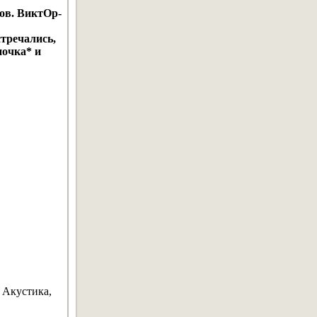
ов. ВиктОр-
стречались,
почка* и
 Акустика,