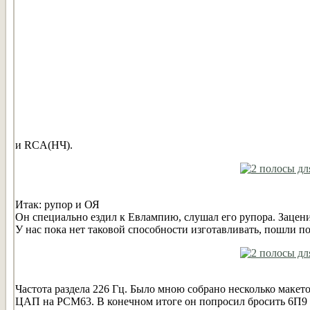
и RCA(НЧ).
Итак: рупор и ОЯ
Он специально ездил к Евлампию, слушал его рупора. Зацен
У нас пока нет таковой способности изготавливать, пошли п
Частота раздела 226 Гц. Было мною собрано несколько макето
ЦАП на РСМ63. В конечном итоге он попросил бросить 6П9 в 