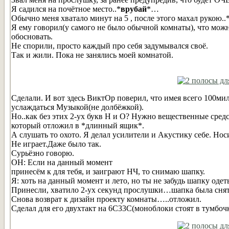
Я садился на почётное место..*
врубай
*…
Обычно меня хватало минут на 5 , после этого махал рукою..
Я ему говорил(у самого не было обычной комнаты), что мож
обосновать.
Не спорили, просто каждый про себя задумывался своё.
Так и жили. Пока не занялись моей комнатой.
Сделали. И вот здесь ВиктОр поверил, что имея всего 100м
услаждаться Музыкой(не долбёжкой).
Но..как без этих 2-ух букв Н и О? Нужно вещественные средс
который отложил в *длинный ящик*.
А слушать то охото. Я делал усилители и Акустику себе. Нос
Не играет.Даже было так.
Сурьёзно говорю.
ОН: Если на данный момент
принесём к для тебя, и заиграют НЧ, то снимаю шапку.
Я: хоть на данный момент и лето, но ты не забудь шапку одеть
Принесли, хватило 2-ух секунд прослушки…шапка была снят
Снова возврат к дизайн проекту комнаты…..отложил.
Сделал для его двухтакт на 6С33С(моноблоки стоят в тумбочк