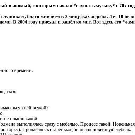
кый знакомый, с которым начали *слушать музыку* с 70х год
тслушивает, благо живойём в 3 минутках ходьбы. Лет 10 не в
ами. В 2004 году приехал и зашёл ко мне. Вот здесь его *лам
енного времени.
щаться.
нимаешься хнёй всякой?
о.
 и не помню какой.
одмена выполнялась сразу с мебелью. Процесс такой: Новенькая
ибо горку). Продавалось старенькое,он делал новейшую мебель.
ЕНЬ звучно.