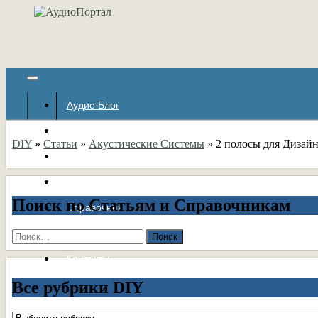
Аудио Блог
Популярное
DIY
»
Статьи
»
Акустические Системы
»
2 полосы для Дизай
Авторские страницы
Статьи
Поиск по Статьям и Справочникам
Справочник
Форумы
Найти:
Контакты
Все рубрики DIY
Все