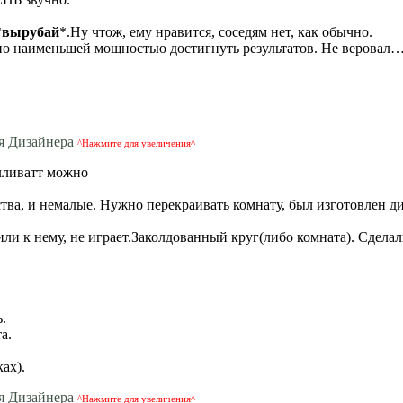
*
вырубай
*.Ну чтож, ему нравится, соседям нет, как обычно.
но наименьшей мощностью достигнуть результатов. Не веровал…
^Нажмите для увеличения^
илливатт можно
тва, и немалые. Нужно перекраивать комнату, был изготовлен ди
или к нему, не играет.Заколдованный круг(либо комната). Сделал
.
а.
ах).
^Нажмите для увеличения^