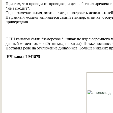
При том, что провода от проводки, и дека обычная древняя с
*не выходит*.
Сцена замечательная, охото встать, и потрогать исполнителей
На данный момент начинается самый гиммор, отделка, отслуш
привередлив.
С НЧ каналом были *заморочки*, никак не ждал огромного у
данный момент около 40тыщ мкф на канал). Позже появился
Поставил реле на отключение динамиков. Больше никаких про
НЧ канал LM1875