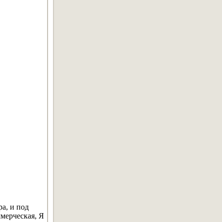
а, и под
мерческая, Я