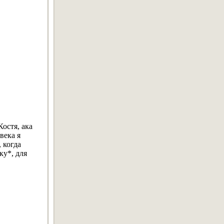
остя, ака
века я
 когда
ку*, для