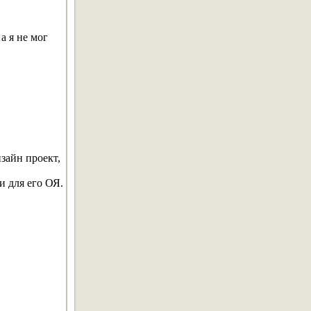
а я не мог
зайн проект,
и для его ОЯ.