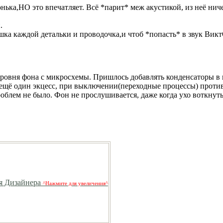
онька,НО это впечатляет. Всё *парит* меж акустикой, из неё нич
.
ка каждой детальки и проводочка,и чтоб *попасть* в звук Викт
ровня фона с микросхемы. Пришлось добавлять конденсаторы в 
 ещё один экцесс, при выключении(переходные процессы) проти
блем не было. Фон не прослушивается, даже когда ухо воткнуть
^Нажмите для увеличения^