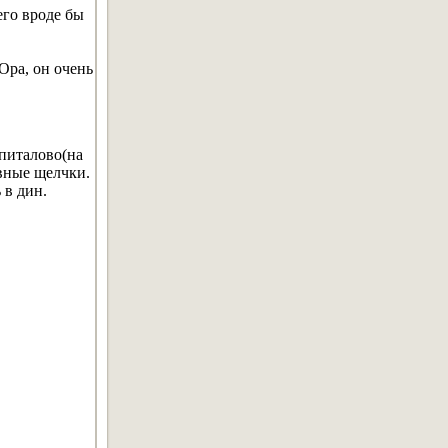
его вроде бы
Ора, он очень
питалово(на
вные щелчки.
 в дин.