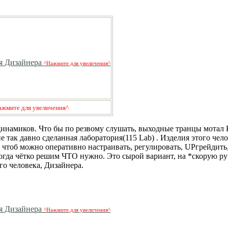
^Нажмите для увеличения^
ажмите для увеличения^
динамиков. Что бы по резвому слушать, выходные транцы мотал К
 так давно сделанная лаборатория(115 Lab) . Изделия этого чело
 чтоб можно оперативно настраивать, регулировать, UPгрейдить,
огда чётко решим ЧТО нужно. Это сырой вариант, на *скорую ру
о человека, Дизайнера.
^Нажмите для увеличения^