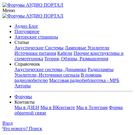
Меню
Аудио Блог
Популярное
Авторские страницы
Статьи
Акустические Системы
Ламповые Усилители
Источники питания
Кабели
Прочие конструктивы и
схемотехника
Теория, Обзоры, Размышления
Справочник
Акустические системы, Динамики
Радиолампы
Усилители, Источники сигнала
В помощь
радиолюбителю
Массовая радиобиблиотека - МРБ
Авторы
Форумы
Контакты
Мы в ДЗЕН
Мы в ВКонтакте
Мы в Телеграм
Форма
обратной связи
Вход
Что нового?
Поиск