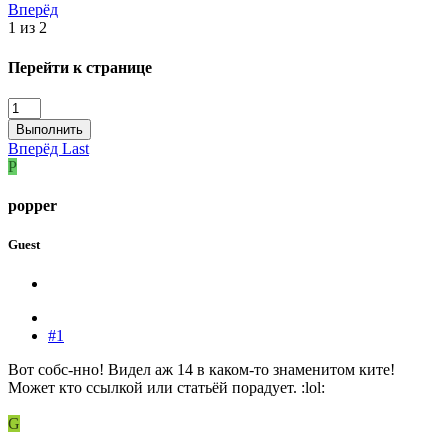
Вперёд
1 из 2
Перейти к странице
Выполнить
Вперёд
Last
P
popper
Guest
#1
Вот собс-нно! Видел аж 14 в каком-то знаменитом ките!
Может кто ссылкой или статьёй порадует. :lol:
G