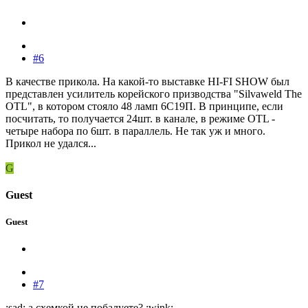
#6
В качестве прикола. На какой-то выставке HI-FI SHOW был
представлен усилитель корейского призводства "Silvaweld The
OTL", в котором стояло 48 ламп 6С19П. В принципе, если
посчитать, то получается 24шт. в канале, в режиме OTL -
четыре набора по 6шт. в параллель. Не так уж и много.
Прикол не удался...
G
Guest
Guest
#7
:sad: а схемкой не побалуете? :wink: