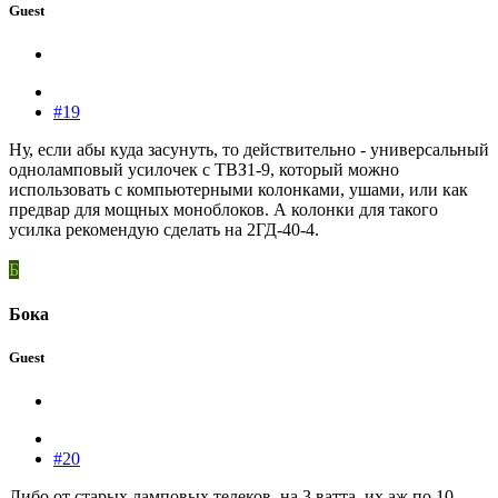
Guest
#19
Ну, если абы куда засунуть, то действительно - универсальный
одноламповый усилочек с ТВЗ1-9, который можно
использовать с компьютерными колонками, ушами, или как
предвар для мощных моноблоков. А колонки для такого
усилка рекомендую сделать на 2ГД-40-4.
Б
Бока
Guest
#20
Либо от старых ламповых телеков, на 3 ватта, их аж по 10