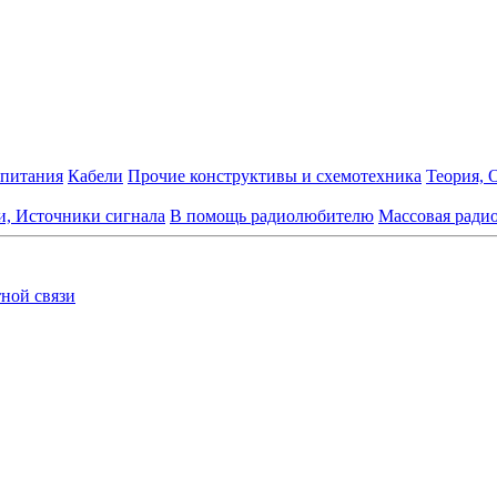
 питания
Кабели
Прочие конструктивы и схемотехника
Теория, 
и, Источники сигнала
В помощь радиолюбителю
Массовая ради
ной связи