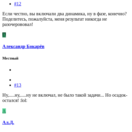
#12
Если честно, вы включали два динамика, ну в фазе, конечно?
Поделитесь, пожалуйста, меня результат никогда не
разочерововал!
А
Александр Бокарёв
Местный
#13
Ну,.....ну,.....ну не включал, не было такой задачи... Но осадок-
остался! :lol:
А
Ал.Д.