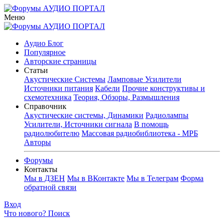
Меню
Аудио Блог
Популярное
Авторские страницы
Статьи
Акустические Системы
Ламповые Усилители
Источники питания
Кабели
Прочие конструктивы и
схемотехника
Теория, Обзоры, Размышления
Справочник
Акустические системы, Динамики
Радиолампы
Усилители, Источники сигнала
В помощь
радиолюбителю
Массовая радиобиблиотека - МРБ
Авторы
Форумы
Контакты
Мы в ДЗЕН
Мы в ВКонтакте
Мы в Телеграм
Форма
обратной связи
Вход
Что нового?
Поиск