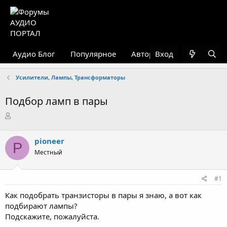
Аудио Блог
Популярное
Авторские страницы
Вход
Усилители, Лампы, Трансформаторы
Подбор ламп в пары
А
в
т
pioneer
о
P
р
Местный
т
е
#1
м
ы
Как подобрать транзисторы в пары я знаю, а вот как
подбирают лампы?
Подскажите, пожалуйста.