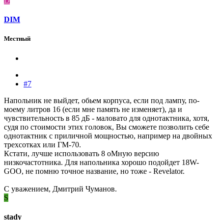
D
DIM
Местный
#7
Напольник не выйдет, обьем корпуса, если под лампу, по-
моему литров 16 (если мне память не изменяет), да и
чувствительность в 85 дБ - маловато для однотактника, хотя,
судя по стоимости этих головок, Вы сможете позволить себе
однотактник с приличной мощностью, например на двойных
трехсотках или ГМ-70.
Кстати, лучше использовать 8 оМную версию
низкочастотника. Для напольника хорошо подойдет 18W-
GOO, не помню точное название, но тоже - Revelator.
С уважением, Дмитрий Чуманов.
S
stady