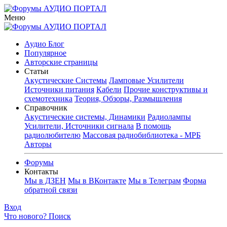
Меню
Аудио Блог
Популярное
Авторские страницы
Статьи
Акустические Системы
Ламповые Усилители
Источники питания
Кабели
Прочие конструктивы и
схемотехника
Теория, Обзоры, Размышления
Справочник
Акустические системы, Динамики
Радиолампы
Усилители, Источники сигнала
В помощь
радиолюбителю
Массовая радиобиблиотека - МРБ
Авторы
Форумы
Контакты
Мы в ДЗЕН
Мы в ВКонтакте
Мы в Телеграм
Форма
обратной связи
Вход
Что нового?
Поиск