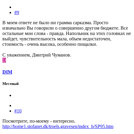
#9
В моем ответе не было ни грамма сарказма. Просто
изначально Вы говорили о совершенно другом бюджете. Все
остальные мои слова - правда. Напольник на этих головках не
выйдет, чувствительность мала, объем недостаточен,
стоимость - очень высока, особенно пищалки.
С уважением, Дмитрий Чуманов.
D
DIM
Местный
#10
Посмотрите, по-моему - интересно.
http://home1.stofanet.dk/troels.gravesen/index_b/SP95.htm