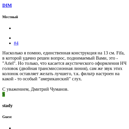
DIM
Местный
#4
Насколько я помню, единственная конструкция на 13 см. Fifa,
в которой удачно решен вопрос, поднимаемый Вами, это -
"Ariel". Но только, что касается акустического оформления НЧ
головок (двойная трансмиссионная линия), сам же звук этих
колонок оставляет желать лучшего, т.к. фильтр настроен на
какой - то особый "американский" слух.
С уважением, Дмитрий Чуманов.
S
stady
Guest