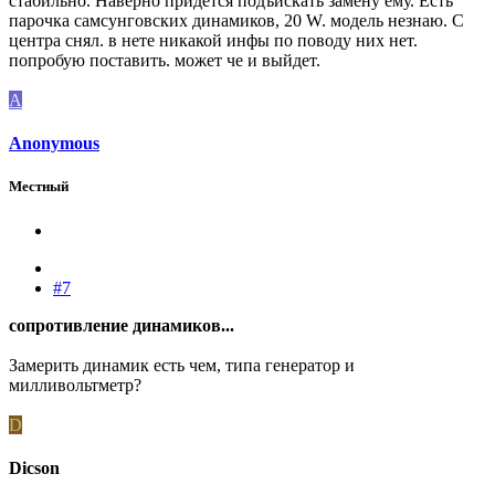
стабильно. Наверно придется подъискать замену ему. Есть
парочка самсунговских динамиков, 20 W. модель незнаю. С
центра снял. в нете никакой инфы по поводу них нет.
попробую поставить. может че и выйдет.
A
Anonymous
Местный
#7
сопротивление динамиков...
Замерить динамик есть чем, типа генератор и
милливольтметр?
D
Dicson