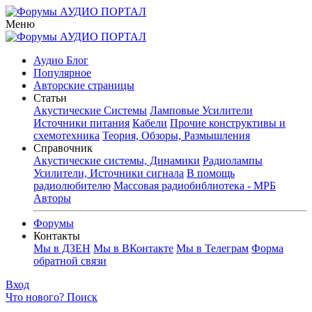
Меню
Аудио Блог
Популярное
Авторские страницы
Статьи
Акустические Системы
Ламповые Усилители
Источники питания
Кабели
Прочие конструктивы и
схемотехника
Теория, Обзоры, Размышления
Справочник
Акустические системы, Динамики
Радиолампы
Усилители, Источники сигнала
В помощь
радиолюбителю
Массовая радиобиблиотека - МРБ
Авторы
Форумы
Контакты
Мы в ДЗЕН
Мы в ВКонтакте
Мы в Телеграм
Форма
обратной связи
Вход
Что нового?
Поиск