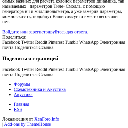
самых важных для расчёта колонок параметров динамика, так
называемых , параметров Тиле- Смолла, с помощью
генератора нч и милливольтметра, а уже замерив параметры,
можно сказать, подойдут Ваши самсунги вместо вегов али
нет.
Войдите или зарегистрируйтесь для ответа.
Поделиться:
Facebook
Twitter
Reddit
Pinterest
Tumblr
WhatsApp
Электронная
почта
Поделиться
Ссылка
Поделиться страницей
Facebook
Twitter
Reddit
Pinterest
Tumblr
WhatsApp
Электронная
почта
Поделиться
Ссылка
Форумы
Схемотехника и Акустика
Акустика
Главная
RSS
Локализация от
XenForo.Info
|
Add-ons by ThemeHouse