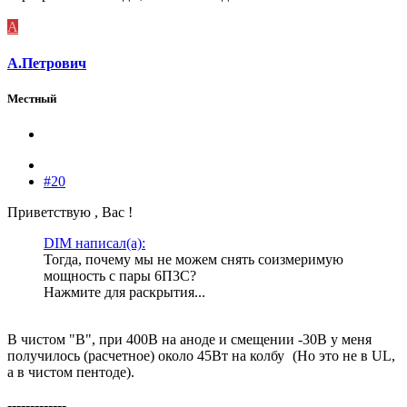
А
А.Петрович
Местный
#20
Приветствую , Вас !
DIM написал(а):
Тогда, почему мы не можем снять соизмеримую
мощность с пары 6П3С?
Нажмите для раскрытия...
В чистом "B", при 400В на аноде и смещении -30В у меня
получилось (расчетное) около 45Вт на колбу
(Но это не в UL,
а в чистом пентоде).
-------------