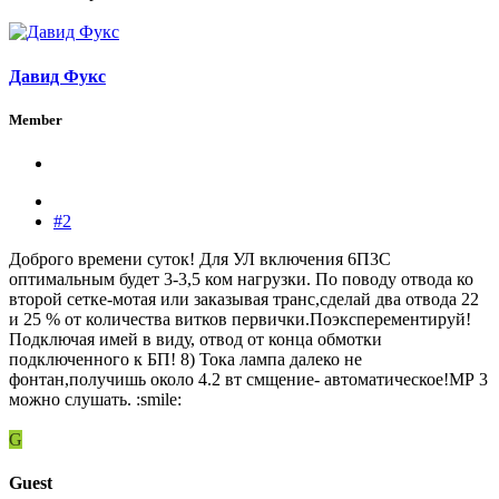
Давид Фукс
Member
#2
Доброго времени суток! Для УЛ включения 6П3С
оптимальным будет 3-3,5 ком нагрузки. По поводу отвода ко
второй сетке-мотая или заказывая транс,сделай два отвода 22
и 25 % от количества витков первички.Поэксперементируй!
Подключая имей в виду, отвод от конца обмотки
подключенного к БП! 8) Тока лампа далеко не
фонтан,получишь около 4.2 вт смщение- автоматическое!МР 3
можно слушать. :smile:
G
Guest