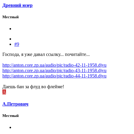
Древний юзер
Местный
#9
Господа, я уже давал ссылку... почитайте...
http://anton.core.zp.ua/audio/pic/radio-42-11-1958.djvu
http://anton.core.zp.ua/audio/pic/radio-43-11-1958.djvu
http://anton.core.zp.ua/audio/pic/radio-44-11-1958.djvu
Даешь бан за флуд во флейме!
А
А.Петрович
Местный