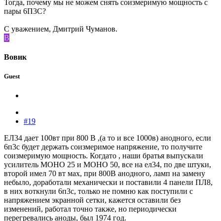
Тогда, почему мы не можем снять соизмеримую мощность с
пары 6П3С?
С уважением, Дмитрий Чуманов.
В
Вовик
Guest
#19
ЕЛ34 дает 100вт при 800 В ,(а то и все 1000в) анодного, если
6п3с будет держать соизмеримое напряжение, то получите
соизмеримую мощность. Когдато , наши братья выпускали
усилитель МОНО 25 и МОНО 50, все на ел34, по две штуки,
второй имел 70 вт мах, при 800В анодного, ламп на замену
небыло, доработали механически и поставили 4 панели ПЛ8,
в них воткнули 6п3с, только не помню как поступили с
напряжением экранной сетки, кажется оставили без
изменений, работал точно также, но периодически
перегревались аноды, был 1974 год.