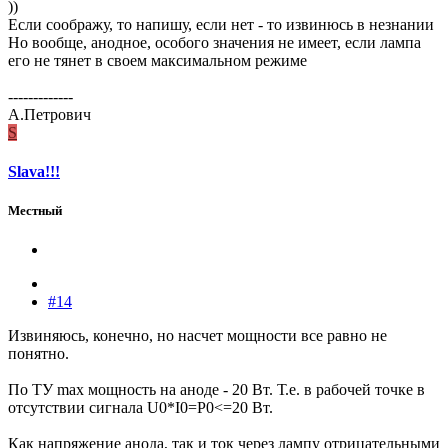
))
Если соображу, то напишу, если нет - то извинюсь в незнании
Но вообще, анодное, особого значения не имеет, если лампа
его не тянет в своем максимальном режиме
-------------
А.Петрович
S
Slava!!!
Местный
#14
Извиняюсь, конечно, но насчет мощности все равно не
понятно.
По ТУ max мощность на аноде - 20 Вт. Т.е. в рабочей точке в
отсутствии сигнала U0*I0=P0<=20 Вт.
Как напряжение анода, так и ток через лампу отрицательными