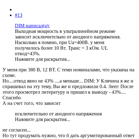
#13
DIM написал(а):
Выходная мощность в ультралинейном режиме
зависит исключительно от анодного напряжения.
Насколько я помню, при Uа=400В. у меня
получилось более 10 Вт. Транс = 3 кОм. UL
отвод=43%.
Нажмите для раскрытия...
У меня при 380 В, 12 ВТ. С теми номиналами, что указаны на
схеме.
Но....отвод явно не 43% ....а меньше... DIM: У Клячина я же и
спрашивал на эту тему, Вы же и предложили 0.4. :beer: После
этого просмотрел литературу и пришел к выводу - 43%....
Спасибо
А на счет того, что зависит
исключительно от анодного напряжения
Нажмите для раскрытия...
не согласен...
Но тут продумать нужно, что б дать аргумнтированный ответ