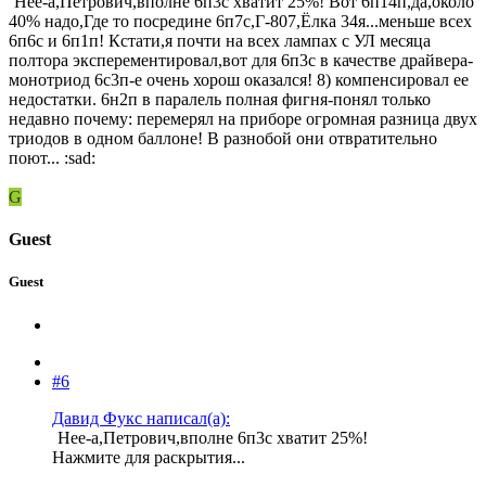
Нее-а,Петрович,вполне 6п3с хватит 25%! Вот 6п14п,да,около
40% надо,Где то посредине 6п7с,Г-807,Ёлка 34я...меньше всех
6п6с и 6п1п! Кстати,я почти на всех лампах с УЛ месяца
полтора эксперементировал,вот для 6п3с в качестве драйвера-
монотриод 6с3п-е очень хорош оказался! 8) компенсировал ее
недостатки. 6н2п в паралель полная фигня-понял только
недавно почему: перемерял на приборе огромная разница двух
триодов в одном баллоне! В разнобой они отвратительно
поют... :sad:
G
Guest
Guest
#6
Давид Фукс написал(а):
Нее-а,Петрович,вполне 6п3с хватит 25%!
Нажмите для раскрытия...