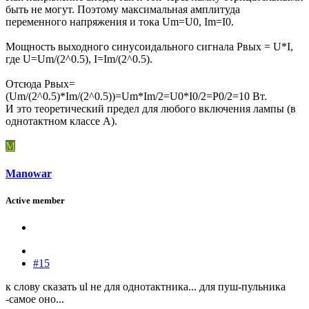
быть не могут. Поэтому максимальная амплитуда
переменного напряжения и тока Um=U0, Im=I0.
Мощность выходного синусоидального сигнала Pвых = U*I,
где U=Um/(2^0.5), I=Im/(2^0.5).
Отсюда Pвых=
(Um/(2^0.5)*Im/(2^0.5))=Um*Im/2=U0*I0/2=P0/2=10 Вт.
И это теоретический предел для любого включения лампы (в
однотактном классе А).
M
Manowar
Active member
#15
к слову сказать ul не для однотактника... для пуш-пульника
-самое оно...