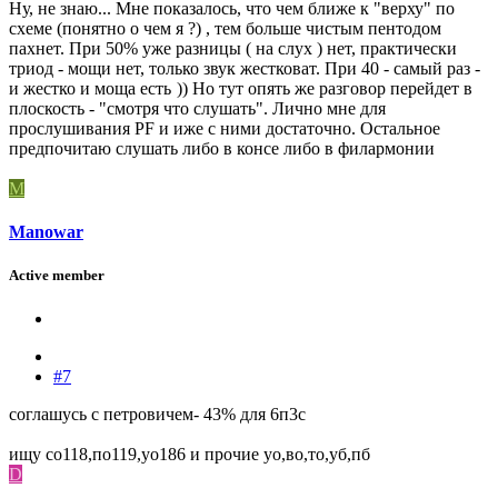
Ну, не знаю... Мне показалось, что чем ближе к "верху" по
схеме (понятно о чем я ?) , тем больше чистым пентодом
пахнет. При 50% уже разницы ( на слух ) нет, практически
триод - мощи нет, только звук жестковат. При 40 - самый раз -
и жестко и моща есть
)) Но тут опять же разговор перейдет в
плоскость - "смотря что слушать". Лично мне для
прослушивания PF и иже с ними достаточно. Остальное
предпочитаю слушать либо в консе либо в филармонии
M
Manowar
Active member
#7
соглашусь с петровичем- 43% для 6п3с
ищу со118,по119,уо186 и прочие уо,во,то,уб,пб
D