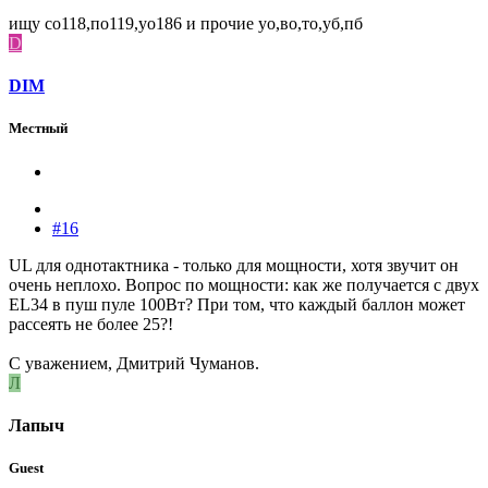
ищу со118,по119,уо186 и прочие уо,во,то,уб,пб
D
DIM
Местный
#16
UL для однотактника - только для мощности, хотя звучит он
очень неплохо. Вопрос по мощности: как же получается с двух
EL34 в пуш пуле 100Вт? При том, что каждый баллон может
рассеять не более 25?!
С уважением, Дмитрий Чуманов.
Л
Лапыч
Guest