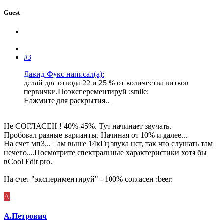
Guest
#3
Давид Фукс написал(а):
делай два отвода 22 и 25 % от количества витков
первички.Поэксперементируй :smile:
Нажмите для раскрытия...
Не СОГЛАСЕН ! 40%-45%. Тут начинает звучать.
Пробовал разные варианты. Начиная от 10% и далее...
На счет мп3... Там выше 14кГц звука нет, так что слушать там
нечего....Посмотрите спектральные характеристики хотя бы
вCool Edit pro.
На счет "экспериментируй" - 100% согласен :beer:
А
А.Петрович