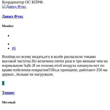
Координатор ОС КПРФ.
Давид Фукс
Member
#6
Вообще,по всему видать,его в колбе распылили токами
высокой частоты.Но величина пятен раза в три меньше чем на
нормальном 5ц8с.И не похоже,чтоб воздуха хапанула-нет по
краям побеления покрытия!!!Но,в принципе, работают-350 ма
держат...больше не нагружали.
T
Tommy
Местный