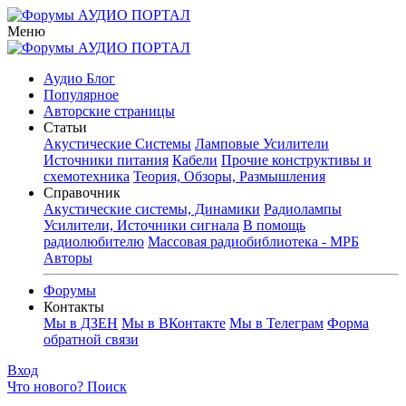
Меню
Аудио Блог
Популярное
Авторские страницы
Статьи
Акустические Системы
Ламповые Усилители
Источники питания
Кабели
Прочие конструктивы и
схемотехника
Теория, Обзоры, Размышления
Справочник
Акустические системы, Динамики
Радиолампы
Усилители, Источники сигнала
В помощь
радиолюбителю
Массовая радиобиблиотека - МРБ
Авторы
Форумы
Контакты
Мы в ДЗЕН
Мы в ВКонтакте
Мы в Телеграм
Форма
обратной связи
Вход
Что нового?
Поиск