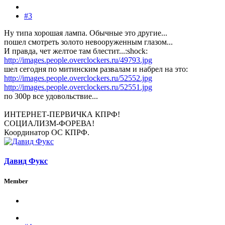
#3
Ну типа хорошая лампа. Обычные это другие...
пошел смотреть золото невооруженным глазом...
И правда, чет желтое там блестит...:shock:
http://images.people.overclockers.ru/49793.jpg
шел сегодня по митинским развалам и набрел на это:
http://images.people.overclockers.ru/52552.jpg
http://images.people.overclockers.ru/52551.jpg
по 300р все удовольствие...
ИНТЕРНЕТ-ПЕРВИЧКА КПРФ!
СОЦИАЛИЗМ-ФОРЕВА!
Координатор ОС КПРФ.
Давид Фукс
Member