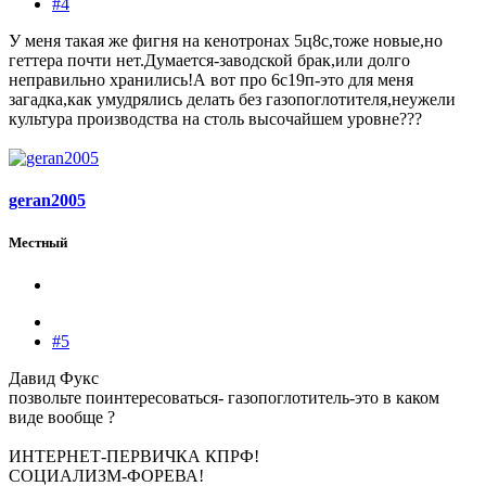
#4
У меня такая же фигня на кенотронах 5ц8с,тоже новые,но
геттера почти нет.Думается-заводской брак,или долго
неправильно хранились!А вот про 6с19п-это для меня
загадка,как умудрялись делать без газопоглотителя,неужели
культура производства на столь высочайшем уровне???
geran2005
Местный
#5
Давид Фукс
позвольте поинтересоваться- газопоглотитель-это в каком
виде вообще ?
ИНТЕРНЕТ-ПЕРВИЧКА КПРФ!
СОЦИАЛИЗМ-ФОРЕВА!