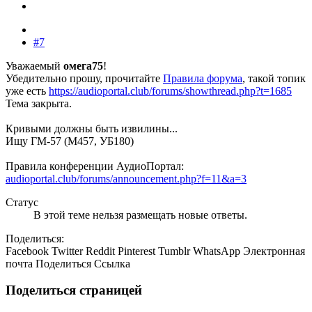
#7
Уважаемый
омега75
!
Убедительно прошу, прочитайте
Правила форума
, такой топик
уже есть
https://audioportal.club/forums/showthread.php?t=1685
Тема закрыта.
Кривыми должны быть извилины...
Ищу ГМ-57 (М457, УБ180)
Правила конференции АудиоПортал:
audioportal.club/forums/announcement.php?f=11&a=3
Статус
В этой теме нельзя размещать новые ответы.
Поделиться:
Facebook
Twitter
Reddit
Pinterest
Tumblr
WhatsApp
Электронная
почта
Поделиться
Ссылка
Поделиться страницей